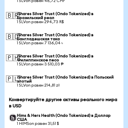
1 SLVon равен 46,72 CHF
iShares Silver Trust (Ondo Tokenized) в
🇧🇷
Бразильский реал
1 SLVon равен 294,73 R$
iShares Silver Trust (Ondo Tokenized) в
🇧🇩
Бангладешская така
1 SLVon равен 7 136,04 ৳
iShares Silver Trust (Ondo Tokenized) в
🇵🇭
Филиппинское песо
1 SLVon равен 3 510,03 ₱
iShares Silver Trust (Ondo Tokenized) в Польский
🇵🇱
злотый
1 SLVon равен 214,81 zł
Конвертируйте другие активы реального мира
в USD
Hims & Hers Health (Ondo Tokenized) в Доллар
США
1 HIMSon равен 31,51 $