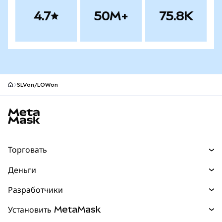
4.7
50M+
75.8K
SLVon/LOWon
Нижний колонтитул сайта MetaMask
Торговать
Торговля
Деньги
Swaps
Покупайте
Разработчики
Прогнозы
НОВИНКА
Карта
Документация для разработчиков
Установить MetaMask
Перпы
НОВИНКА
mUSD
НОВИНКА
Инфопанель
Защита транзакций