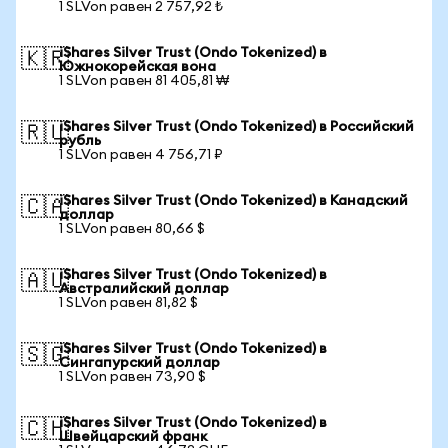
1 SLVon равен 2 757,92 ₺
iShares Silver Trust (Ondo Tokenized) в
🇰🇷
Южнокорейская вона
1 SLVon равен 81 405,81 ₩
iShares Silver Trust (Ondo Tokenized) в Российский
🇷🇺
рубль
1 SLVon равен 4 756,71 ₽
iShares Silver Trust (Ondo Tokenized) в Канадский
🇨🇦
доллар
1 SLVon равен 80,66 $
iShares Silver Trust (Ondo Tokenized) в
🇦🇺
Австралийский доллар
1 SLVon равен 81,82 $
iShares Silver Trust (Ondo Tokenized) в
🇸🇬
Сингапурский доллар
1 SLVon равен 73,90 $
iShares Silver Trust (Ondo Tokenized) в
🇨🇭
Швейцарский франк