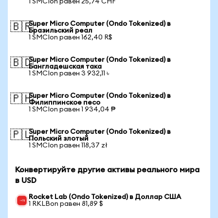
1 SMCIon равен 25,74 CHF
Super Micro Computer (Ondo Tokenized) в
🇧🇷
Бразильский реал
1 SMCIon равен 162,40 R$
Super Micro Computer (Ondo Tokenized) в
🇧🇩
Бангладешская така
1 SMCIon равен 3 932,11 ৳
Super Micro Computer (Ondo Tokenized) в
🇵🇭
Филиппинское песо
1 SMCIon равен 1 934,04 ₱
Super Micro Computer (Ondo Tokenized) в
🇵🇱
Польский злотый
1 SMCIon равен 118,37 zł
Конвертируйте другие активы реального мира
в USD
Rocket Lab (Ondo Tokenized) в Доллар США
1 RKLBon равен 81,89 $