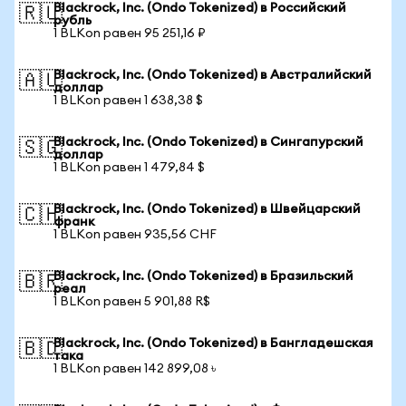
Blackrock, Inc. (Ondo Tokenized) в Российский
🇷🇺
рубль
1 BLKon равен 95 251,16 ₽
Blackrock, Inc. (Ondo Tokenized) в Австралийский
🇦🇺
доллар
1 BLKon равен 1 638,38 $
Blackrock, Inc. (Ondo Tokenized) в Сингапурский
🇸🇬
доллар
1 BLKon равен 1 479,84 $
Blackrock, Inc. (Ondo Tokenized) в Швейцарский
🇨🇭
франк
1 BLKon равен 935,56 CHF
Blackrock, Inc. (Ondo Tokenized) в Бразильский
🇧🇷
реал
1 BLKon равен 5 901,88 R$
Blackrock, Inc. (Ondo Tokenized) в Бангладешская
🇧🇩
така
1 BLKon равен 142 899,08 ৳