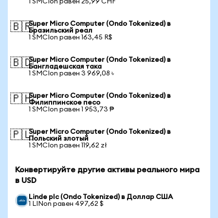
1 SMCIon равен 25,99 CHF
Super Micro Computer (Ondo Tokenized) в
🇧🇷
Бразильский реал
1 SMCIon равен 163,45 R$
Super Micro Computer (Ondo Tokenized) в
🇧🇩
Бангладешская така
1 SMCIon равен 3 969,08 ৳
Super Micro Computer (Ondo Tokenized) в
🇵🇭
Филиппинское песо
1 SMCIon равен 1 953,73 ₱
Super Micro Computer (Ondo Tokenized) в
🇵🇱
Польский злотый
1 SMCIon равен 119,62 zł
Конвертируйте другие активы реального мира
в USD
Linde plc (Ondo Tokenized) в Доллар США
1 LINon равен 497,62 $