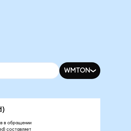
WMTON
d)
ов в обращении
ed) составляет