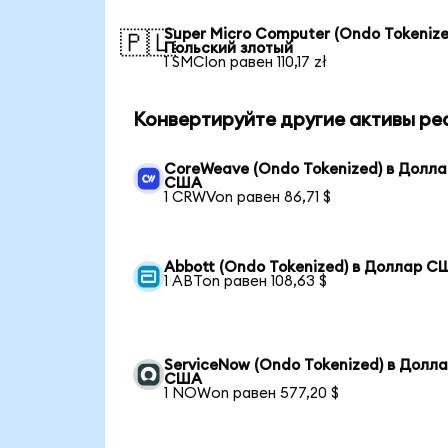
Super Micro Computer (Ondo Tokenize
🇵🇱
Польский злотый
1 SMCIon равен 110,17 zł
Конвертируйте другие активы ре
CoreWeave (Ondo Tokenized) в Долла
США
1 CRWVon равен 86,71 $
Abbott (Ondo Tokenized) в Доллар С
1 ABTon равен 108,63 $
ServiceNow (Ondo Tokenized) в Долл
США
1 NOWon равен 577,20 $