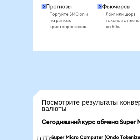
Прогнозы
Фьючерсы
Торгуйте SMCIon и
Лонг или шорт
на рынках
токенов с плеч
криптопрогнозов.
до 50x.
Посмотрите результаты кон
валюты
Сегодняшний курс обмена Super M
Super Micro Computer (Ondo Tokenize