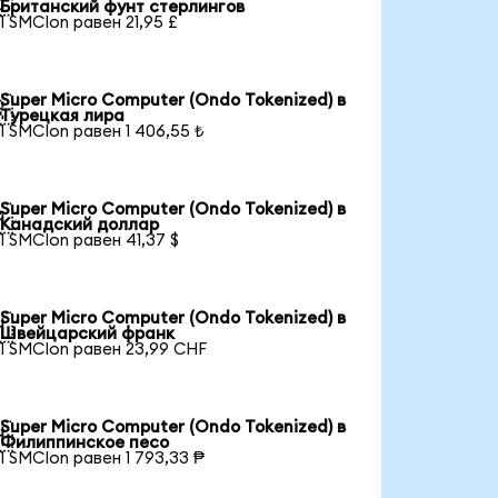

Британский фунт стерлингов
1 SMCIon равен 21,95 £
Super Micro Computer (Ondo Tokenized) в

Турецкая лира
1 SMCIon равен 1 406,55 ₺
Super Micro Computer (Ondo Tokenized) в

Канадский доллар
1 SMCIon равен 41,37 $
Super Micro Computer (Ondo Tokenized) в

Швейцарский франк
1 SMCIon равен 23,99 CHF
Super Micro Computer (Ondo Tokenized) в

Филиппинское песо
1 SMCIon равен 1 793,33 ₱