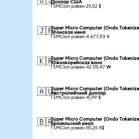
🇺🇸
Доллар США
1 SMCIon равен 29,52 $
Super Micro Computer (Ondo Tokenize
🇯🇵
Японская иена
1 SMCIon равен 4 677,93 ¥
Super Micro Computer (Ondo Tokenize
🇰🇷
Южнокорейская вона
1 SMCIon равен 42 011,47 ₩
Super Micro Computer (Ondo Tokenize
🇦🇺
Австралийский доллар
1 SMCIon равен 41,99 $
Super Micro Computer (Ondo Tokenize
🇧🇷
Бразильский реал
1 SMCIon равен 151,25 R$