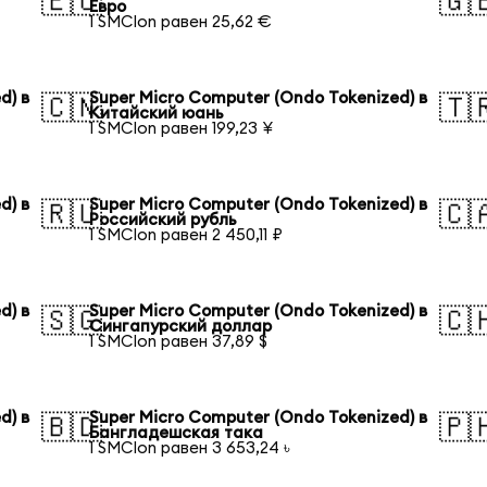
🇪🇺
🇬
Евро
1 SMCIon равен 25,62 €
d) в
Super Micro Computer (Ondo Tokenized) в
🇨🇳
🇹
Китайский юань
1 SMCIon равен 199,23 ¥
d) в
Super Micro Computer (Ondo Tokenized) в
🇷🇺
🇨
Российский рубль
1 SMCIon равен 2 450,11 ₽
d) в
Super Micro Computer (Ondo Tokenized) в
🇸🇬
🇨
Сингапурский доллар
1 SMCIon равен 37,89 $
d) в
Super Micro Computer (Ondo Tokenized) в
🇧🇩
🇵
Бангладешская така
1 SMCIon равен 3 653,24 ৳