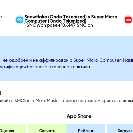
r
Snowflake (Ondo Tokenized) в Super Micro
Computer (Ondo Tokenized)
1 SNOWon равен 10,8147 SMCIon
, не одобрен и не аффилирован с Super Micro Computer. Наз
ентификации базового эталонного актива.
ы
нивайте SMCIon в MetaMask — самом надёжном криптокошель
App Store
Оценок
Скачать
Рейтинг
Загрузо