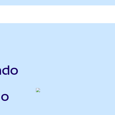
ndo
do