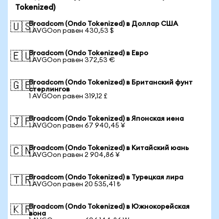
Tokenized)
Broadcom (Ondo Tokenized) в Доллар США
🇺🇸
1 AVGOon равен 430,53 $
Broadcom (Ondo Tokenized) в Евро
🇪🇺
1 AVGOon равен 372,53 €
Broadcom (Ondo Tokenized) в Британский фунт
🇬🇧
стерлингов
1 AVGOon равен 319,12 £
Broadcom (Ondo Tokenized) в Японская иена
🇯🇵
1 AVGOon равен 67 940,45 ¥
Broadcom (Ondo Tokenized) в Китайский юань
🇨🇳
1 AVGOon равен 2 904,86 ¥
Broadcom (Ondo Tokenized) в Турецкая лира
🇹🇷
1 AVGOon равен 20 535,41 ₺
Broadcom (Ondo Tokenized) в Южнокорейская
🇰🇷
вона