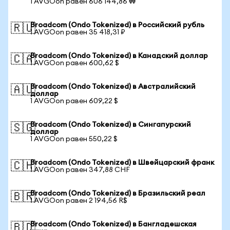
1 AVGOon равен 606 144,86 ₩
Broadcom (Ondo Tokenized) в Российский рубль
🇷🇺
1 AVGOon равен 35 418,31 ₽
Broadcom (Ondo Tokenized) в Канадский доллар
🇨🇦
1 AVGOon равен 600,62 $
Broadcom (Ondo Tokenized) в Австралийский
🇦🇺
доллар
1 AVGOon равен 609,22 $
Broadcom (Ondo Tokenized) в Сингапурский
🇸🇬
доллар
1 AVGOon равен 550,22 $
Broadcom (Ondo Tokenized) в Швейцарский франк
🇨🇭
1 AVGOon равен 347,88 CHF
Broadcom (Ondo Tokenized) в Бразильский реал
🇧🇷
1 AVGOon равен 2 194,56 R$
Broadcom (Ondo Tokenized) в Бангладешская
🇧🇩