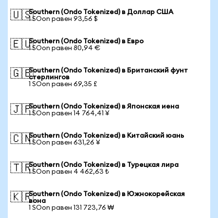
Southern (Ondo Tokenized) в Доллар США
🇺🇸
1 SOon равен 93,56 $
Southern (Ondo Tokenized) в Евро
🇪🇺
1 SOon равен 80,94 €
Southern (Ondo Tokenized) в Британский фунт
🇬🇧
стерлингов
1 SOon равен 69,35 £
Southern (Ondo Tokenized) в Японская иена
🇯🇵
1 SOon равен 14 764,41 ¥
Southern (Ondo Tokenized) в Китайский юань
🇨🇳
1 SOon равен 631,26 ¥
Southern (Ondo Tokenized) в Турецкая лира
🇹🇷
1 SOon равен 4 462,63 ₺
Southern (Ondo Tokenized) в Южнокорейская
🇰🇷
вона
1 SOon равен 131 723,76 ₩