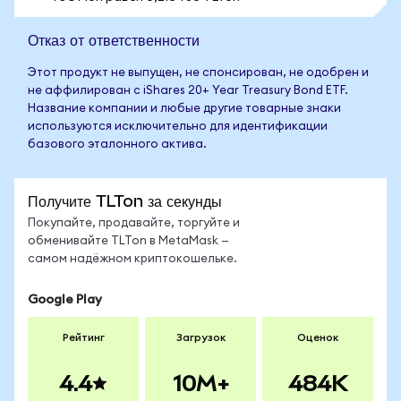
Отказ от ответственности
Этот продукт не выпущен, не спонсирован, не одобрен и
не аффилирован с iShares 20+ Year Treasury Bond ETF.
Название компании и любые другие товарные знаки
используются исключительно для идентификации
базового эталонного актива.
Получите TLTon за секунды
Покупайте, продавайте, торгуйте и
обменивайте TLTon в MetaMask —
самом надёжном криптокошельке.
Google Play
Рейтинг
Загрузок
Оценок
4.4
10M+
484K