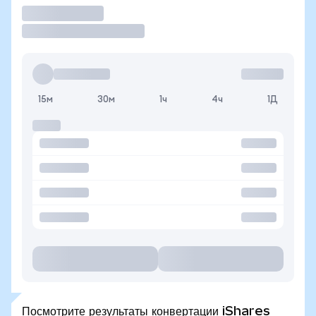
Торговать
15м
30м
1ч
4ч
1Д
Посмотрите результаты конвертации iShares