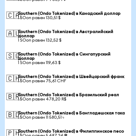
Southern (Ondo Tokenized) в Канадский доллар
🇨🇦
1 SOon равен 130,51 $
Southern (Ondo Tokenized) в Австралийский
🇦🇺
доллар
1 SOon равен 132,52 $
Southern (Ondo Tokenized) в Сингапурский
🇸🇬
доллар
1 SOon равен 119,63 $
Southern (Ondo Tokenized) в Швейцарский франк
🇨🇭
1 SOon равен 75,61 CHF
Southern (Ondo Tokenized) в Бразильский реал
🇧🇷
1 SOon равен 478,20 R$
Southern (Ondo Tokenized) в Бангладешская така
🇧🇩
1 SOon равен 11 580,51 ৳
Southern (Ondo Tokenized) в Филиппинское песо
🇵🇭
1 SOon равен 5 687,36 ₱