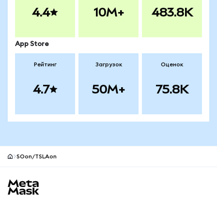
4.4
10M+
483.8K
App Store
Рейтинг
Загрузок
Оценок
4.7
50M+
75.8K
SOon/TSLAon
Нижний колонтитул сайта MetaMask