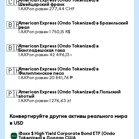
American Express (Ondo Tokenized) в
🇨🇭
Швейцарский франк
1 AXPon равен 277,44 CHF
American Express (Ondo Tokenized) в Бразильский
🇧🇷
реал
1 AXPon равен 1 750,15 R$
American Express (Ondo Tokenized) в
🇧🇩
Бангладешская така
1 AXPon равен 42 496,13 ৳
American Express (Ondo Tokenized) в
🇵🇭
Филиппинское песо
1 AXPon равен 20 841,76 ₱
American Express (Ondo Tokenized) в Польский
🇵🇱
злотый
1 AXPon равен 1 276,63 zł
Конвертируйте другие активы реального мира
в USD
iBoxx $ High Yield Corporate Bond ETF (Ondo
Tokenized) в Доллар США