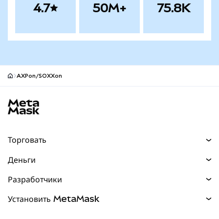
4.7
50M+
75.8K
AXPon/SOXXon
Нижний колонтитул сайта MetaMask
Торговать
Торговля
Деньги
Swaps
Покупайте
Разработчики
Прогнозы
НОВИНКА
Карта
Документация для разработчиков
Установить MetaMask
Перпы
НОВИНКА
mUSD
НОВИНКА
Инфопанель
Защита транзакций