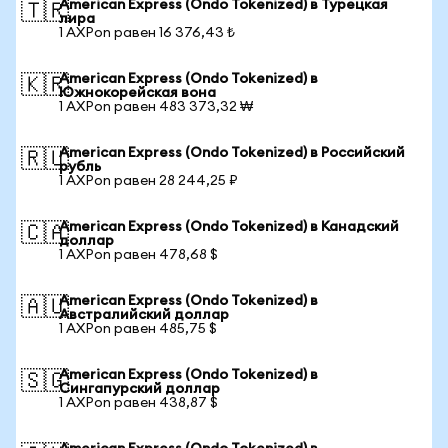
American Express (Ondo Tokenized) в Турецкая
🇹🇷
лира
1 AXPon равен 16 376,43 ₺
American Express (Ondo Tokenized) в
🇰🇷
Южнокорейская вона
1 AXPon равен 483 373,32 ₩
American Express (Ondo Tokenized) в Российский
🇷🇺
рубль
1 AXPon равен 28 244,25 ₽
American Express (Ondo Tokenized) в Канадский
🇨🇦
доллар
1 AXPon равен 478,68 $
American Express (Ondo Tokenized) в
🇦🇺
Австралийский доллар
1 AXPon равен 485,75 $
American Express (Ondo Tokenized) в
🇸🇬
Сингапурский доллар
1 AXPon равен 438,87 $