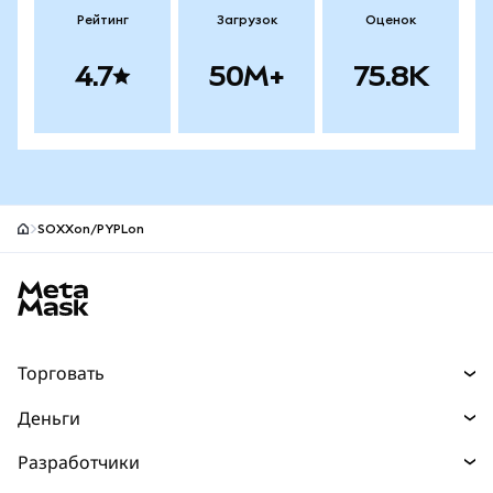
Рейтинг
Загрузок
Оценок
4.7
50M+
75.8K
SOXXon/PYPLon
Нижний колонтитул сайта MetaMask
Торговать
Торговля
Деньги
Swaps
Покупайте
Разработчики
Прогнозы
НОВИНКА
Карта
Документация для разработчиков