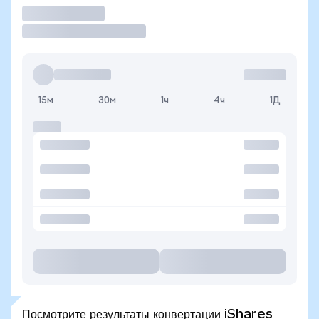
Торговать
15м
30м
1ч
4ч
1Д
Посмотрите результаты конвертации iShares