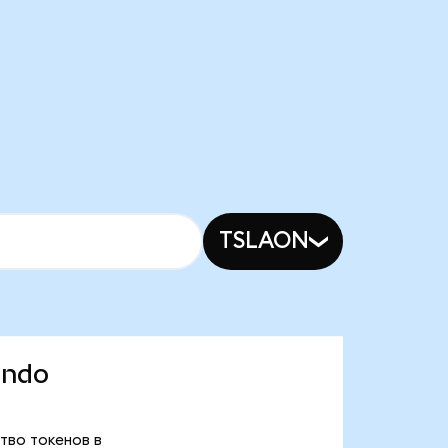
TSLAON
Ondo
ство токенов в