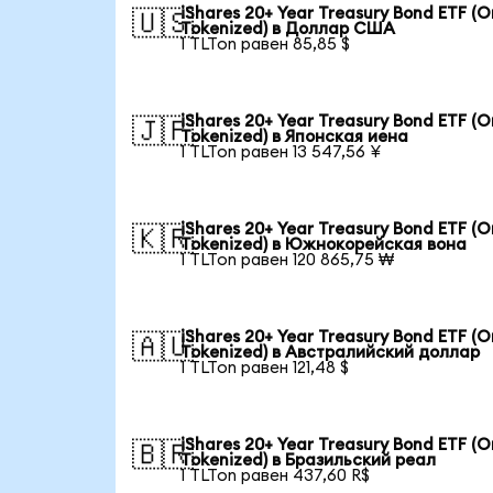
iShares 20+ Year Treasury Bond ETF (
🇺🇸
Tokenized) в Доллар США
1 TLTon равен 85,85 $
iShares 20+ Year Treasury Bond ETF (
🇯🇵
Tokenized) в Японская иена
1 TLTon равен 13 547,56 ¥
iShares 20+ Year Treasury Bond ETF (
🇰🇷
Tokenized) в Южнокорейская вона
1 TLTon равен 120 865,75 ₩
iShares 20+ Year Treasury Bond ETF (
🇦🇺
Tokenized) в Австралийский доллар
1 TLTon равен 121,48 $
iShares 20+ Year Treasury Bond ETF (
🇧🇷
Tokenized) в Бразильский реал
1 TLTon равен 437,60 R$