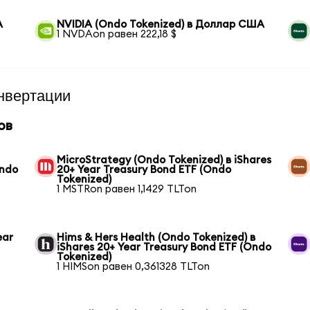
А
NVIDIA (Ondo Tokenized) в Доллар США
1 NVDAon равен 222,18 $
нвертации
ов
MicroStrategy (Ondo Tokenized) в iShares
Ondo
20+ Year Treasury Bond ETF (Ondo
Tokenized)
1 MSTRon равен 1,1429 TLTon
ear
Hims & Hers Health (Ondo Tokenized) в
iShares 20+ Year Treasury Bond ETF (Ondo
Tokenized)
1 HIMSon равен 0,361328 TLTon