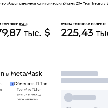
что общая рыночная капитализация iShares 20+ Year Treasury
М ТОРГОВЛИ
(24 Ч)
СУММА ТОКЕНОВ В ОБОРОТЕ
9,87 тыс. $
225,43 ты
Ton в MetaMask
Торговать
n
Обменять TLTon
n
Торгуйте TLTon
внутри и между
блокчейнами.
15м
30м