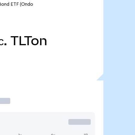
 Bond ETF (Ondo
с.
TLTon
1ч
4ч
1Д