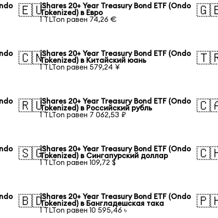
Ondo
iShares 20+ Year Treasury Bond ETF (Ondo
🇪🇺
🇬
Tokenized) в Евро
1 TLTon равен 74,26 €
Ondo
iShares 20+ Year Treasury Bond ETF (Ondo
🇨🇳
🇹
Tokenized) в Китайский юань
1 TLTon равен 579,24 ¥
Ondo
iShares 20+ Year Treasury Bond ETF (Ondo
🇷🇺
🇨
Tokenized) в Российский рубль
1 TLTon равен 7 062,53 ₽
Ondo
iShares 20+ Year Treasury Bond ETF (Ondo
🇸🇬
🇨
Tokenized) в Сингапурский доллар
1 TLTon равен 109,72 $
Ondo
iShares 20+ Year Treasury Bond ETF (Ondo
🇧🇩
🇵
Tokenized) в Бангладешская така
1 TLTon равен 10 595,46 ৳