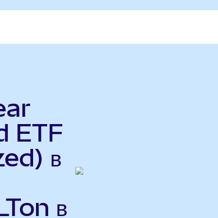
ear
d ETF
ed) в
LTon в