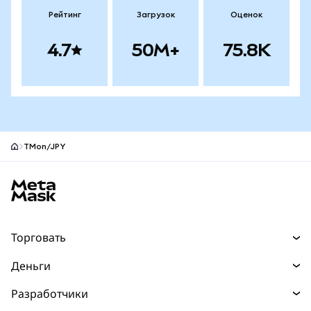
Рейтинг
Загрузок
Оценок
4.7
50M+
75.8K
TMon/JPY
Нижний колонтитул сайта MetaMask
Торговать
Торговля
Деньги
Swaps
Покупайте
Разработчики
Прогнозы
НОВИНКА
Карта
Документация для разработчиков