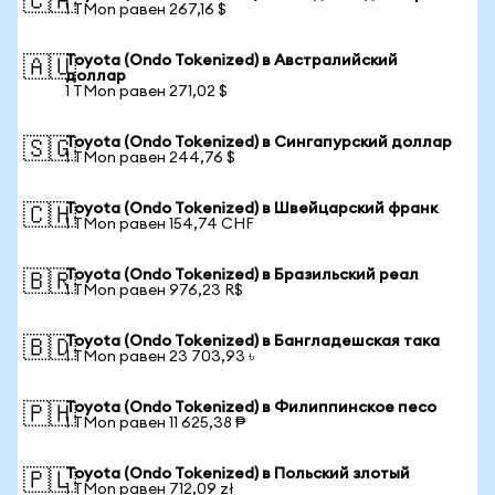
🇨🇦
1 TMon равен 267,16 $
Toyota (Ondo Tokenized) в Австралийский
🇦🇺
доллар
1 TMon равен 271,02 $
Toyota (Ondo Tokenized) в Сингапурский доллар
🇸🇬
1 TMon равен 244,76 $
Toyota (Ondo Tokenized) в Швейцарский франк
🇨🇭
1 TMon равен 154,74 CHF
Toyota (Ondo Tokenized) в Бразильский реал
🇧🇷
1 TMon равен 976,23 R$
Toyota (Ondo Tokenized) в Бангладешская така
🇧🇩
1 TMon равен 23 703,93 ৳
Toyota (Ondo Tokenized) в Филиппинское песо
🇵🇭
1 TMon равен 11 625,38 ₱
Toyota (Ondo Tokenized) в Польский злотый
🇵🇱
1 TMon равен 712,09 zł