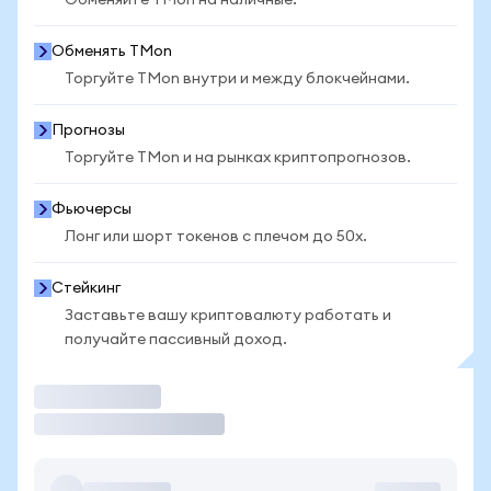
Обменяйте TMon на наличные.
Обменять TMon
Торгуйте TMon внутри и между блокчейнами.
Прогнозы
Торгуйте TMon и на рынках криптопрогнозов.
Фьючерсы
Лонг или шорт токенов с плечом до 50x.
Стейкинг
Заставьте вашу криптовалюту работать и
получайте пассивный доход.
Торговать