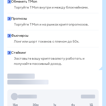
Обменять TMon
Торгуйте TMon внутри и между блокчейнами.
Прогнозы
Торгуйте TMon и на рынках криптопрогнозов.
Фьючерсы
Лонг или шорт токенов с плечом до 50x.
Стейкинг
Заставьте вашу криптовалюту работать и
получайте пассивный доход.
Торговать
15м
30м
1ч
4ч
1Д