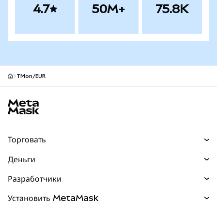
4.7
50M+
75.8K
TMon/EUR
Нижний колонтитул сайта MetaMask
Торговать
Торговля
Деньги
Swaps
Покупайте
Разработчики
Прогнозы
НОВИНКА
Карта
Документация для разработчиков
Установить MetaMask
Перпы
НОВИНКА
mUSD
НОВИНКА
Инфопанель
Защита транзакций