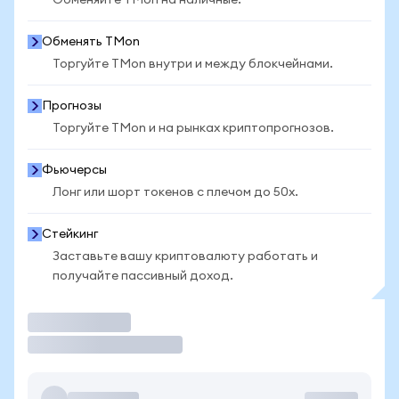
Обменяйте TMon на наличные.
Обменять TMon
Торгуйте TMon внутри и между блокчейнами.
Прогнозы
Торгуйте TMon и на рынках криптопрогнозов.
Фьючерсы
Лонг или шорт токенов с плечом до 50x.
Стейкинг
Заставьте вашу криптовалюту работать и
получайте пассивный доход.
Торговать