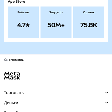
App Store
Рейтинг
Загрузок
Оценок
4.7
50M+
75.8K
TMon/BRL
Нижний колонтитул сайта MetaMask
Торговать
Торговля
Деньги
Swaps
Покупайте