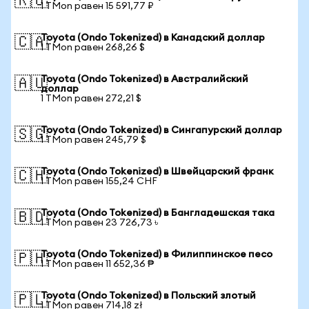
🇷🇺
1 TMon равен 15 591,77 ₽
Toyota (Ondo Tokenized) в Канадский доллар
🇨🇦
1 TMon равен 268,26 $
Toyota (Ondo Tokenized) в Австралийский
🇦🇺
доллар
1 TMon равен 272,21 $
Toyota (Ondo Tokenized) в Сингапурский доллар
🇸🇬
1 TMon равен 245,79 $
Toyota (Ondo Tokenized) в Швейцарский франк
🇨🇭
1 TMon равен 155,24 CHF
Toyota (Ondo Tokenized) в Бангладешская така
🇧🇩
1 TMon равен 23 726,73 ৳
Toyota (Ondo Tokenized) в Филиппинское песо
🇵🇭
1 TMon равен 11 652,36 ₱
Toyota (Ondo Tokenized) в Польский злотый
🇵🇱
1 TMon равен 714,18 zł