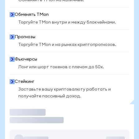
Обменяйте TMon на наличные.
Обменять TMon
Торгуйте TMon внутри и между блокчейнами.
Прогнозы
Торгуйте TMon и на рынках криптопрогнозов.
Фьючерсы
Лонг или шорт токенов с плечом до 50x.
Стейкинг
Заставьте вашу криптовалюту работать и
получайте пассивный доход.
Торговать