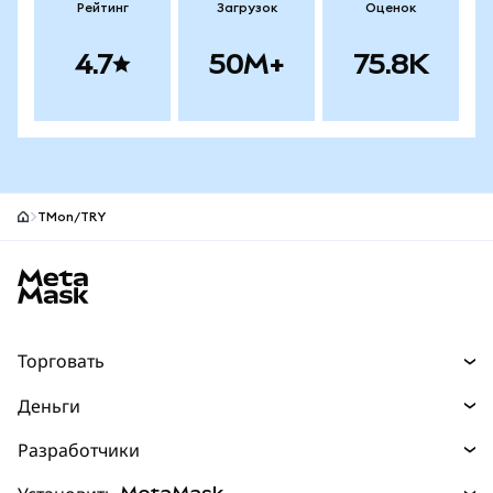
Рейтинг
Загрузок
Оценок
4.7
50M+
75.8K
TMon/TRY
Нижний колонтитул сайта MetaMask
Торговать
Торговля
Деньги
Swaps
Покупайте
Разработчики
Прогнозы
НОВИНКА
Карта
Документация для разработчиков