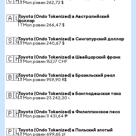
🇨🇦
1 TMon равен 262,72 $
Toyota (Ondo Tokenized) в Австралийский
🇦🇺
доллар
1 TMon равен 266,47 $
Toyota (Ondo Tokenized) в Сингапурский доллар
🇸🇬
1 TMon равен 240,67 $
Toyota (Ondo Tokenized) в Швейцарский франк
🇨🇭
1 TMon равен 152,17 CHF
Toyota (Ondo Tokenized) в Бразильский реал
🇧🇷
1 TMon равен 959,90 R$
Toyota (Ondo Tokenized) в Бангладешская така
🇧🇩
1 TMon равен 23 242,30 ৳
Toyota (Ondo Tokenized) в Филиппинское песо
🇵🇭
1 TMon равен 11 431,64 ₱
Toyota (Ondo Tokenized) в Польский злотый
🇵🇱
1 TMon равен 699,65 zł