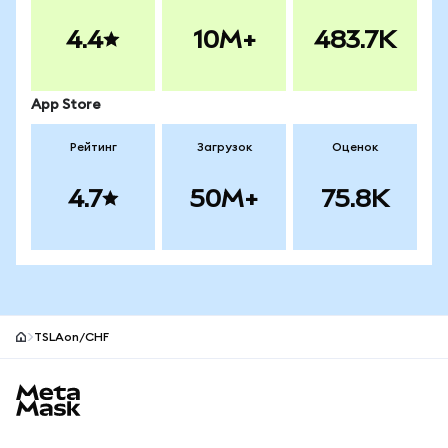
4.4
10M+
483.7K
App Store
Рейтинг
Загрузок
Оценок
4.7
50M+
75.8K
TSLAon/CHF
Нижний колонтитул сайта MetaMask