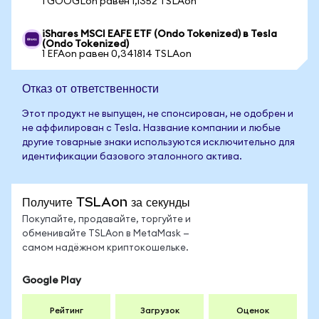
1 GOOGLon равен 1,1352 TSLAon
iShares MSCI EAFE ETF (Ondo Tokenized) в Tesla
(Ondo Tokenized)
1 EFAon равен 0,341814 TSLAon
Отказ от ответственности
Этот продукт не выпущен, не спонсирован, не одобрен и
не аффилирован с Tesla. Название компании и любые
другие товарные знаки используются исключительно для
идентификации базового эталонного актива.
Получите TSLAon за секунды
Покупайте, продавайте, торгуйте и
обменивайте TSLAon в MetaMask —
самом надёжном криптокошельке.
Google Play
Рейтинг
Загрузок
Оценок