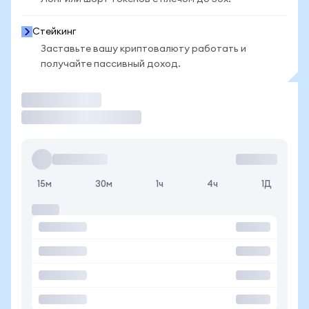
Стейкинг
Заставьте вашу криптовалюту работать и
получайте пассивный доход.
Торговать
15м
30м
1ч
4ч
1Д