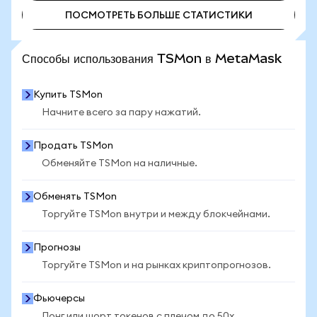
ПОСМОТРЕТЬ БОЛЬШЕ СТАТИСТИКИ
ПОСМОТРЕТЬ БОЛЬШЕ СТАТИСТИКИ
Способы использования TSMon в MetaMask
Купить TSMon
Начните всего за пару нажатий.
Продать TSMon
Обменяйте TSMon на наличные.
Обменять TSMon
Торгуйте TSMon внутри и между блокчейнами.
Прогнозы
Торгуйте TSMon и на рынках криптопрогнозов.
Фьючерсы
Лонг или шорт токенов с плечом до 50x.