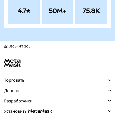
4.7
50M+
75.8K
UECon/FTGCon
Нижний колонтитул сайта MetaMask
Торговать
Торговля
Деньги
Swaps
Покупайте
Разработчики
Прогнозы
НОВИНКА
Карта
Документация для разработчиков
Установить MetaMask
Перпы
НОВИНКА
mUSD
НОВИНКА