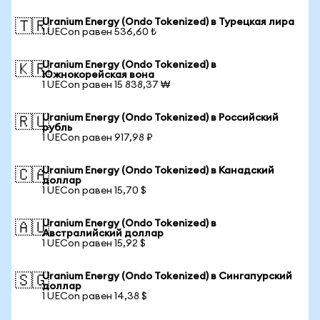
Uranium Energy (Ondo Tokenized) в Турецкая лира
🇹🇷
1 UECon равен 536,60 ₺
Uranium Energy (Ondo Tokenized) в
🇰🇷
Южнокорейская вона
1 UECon равен 15 838,37 ₩
Uranium Energy (Ondo Tokenized) в Российский
🇷🇺
рубль
1 UECon равен 917,98 ₽
Uranium Energy (Ondo Tokenized) в Канадский
🇨🇦
доллар
1 UECon равен 15,70 $
Uranium Energy (Ondo Tokenized) в
🇦🇺
Австралийский доллар
1 UECon равен 15,92 $
Uranium Energy (Ondo Tokenized) в Сингапурский
🇸🇬
доллар
1 UECon равен 14,38 $