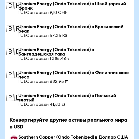
Uranium Energy (Ondo Tokenized) в Швейцарский
🇨🇭
франк
1 UECon равен 9,10 CHF
Uranium Energy (Ondo Tokenized) в Бразильский
🇧🇷
реал
1 UECon равен 57,35 R$
Uranium Energy (Ondo Tokenized) в
🇧🇩
Бангладешская така
1 UECon равен 1 388,46 ৳
Uranium Energy (Ondo Tokenized) в Филиппинское
🇵🇭
песо
1 UECon равен 682,95 ₱
Uranium Energy (Ondo Tokenized) в Польский
🇵🇱
злотый
1 UECon равен 41,83 zł
Конвертируйте другие активы реального мира
в USD
Southern Copper (Ondo Tokenized) в Доллар США