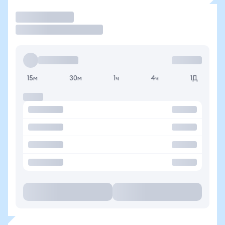
Торговать
15м
30м
1ч
4ч
1Д