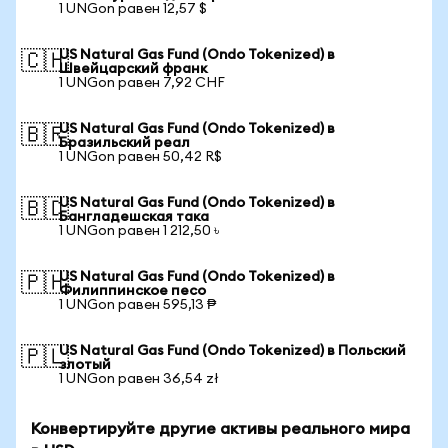
1 UNGon равен 12,57 $
US Natural Gas Fund (Ondo Tokenized) в
🇨🇭
Швейцарский франк
1 UNGon равен 7,92 CHF
US Natural Gas Fund (Ondo Tokenized) в
🇧🇷
Бразильский реал
1 UNGon равен 50,42 R$
US Natural Gas Fund (Ondo Tokenized) в
🇧🇩
Бангладешская така
1 UNGon равен 1 212,50 ৳
US Natural Gas Fund (Ondo Tokenized) в
🇵🇭
Филиппинское песо
1 UNGon равен 595,13 ₱
US Natural Gas Fund (Ondo Tokenized) в Польский
🇵🇱
злотый
1 UNGon равен 36,54 zł
Конвертируйте другие активы реального мира