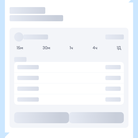
Торговать
15м
30м
1ч
4ч
1Д