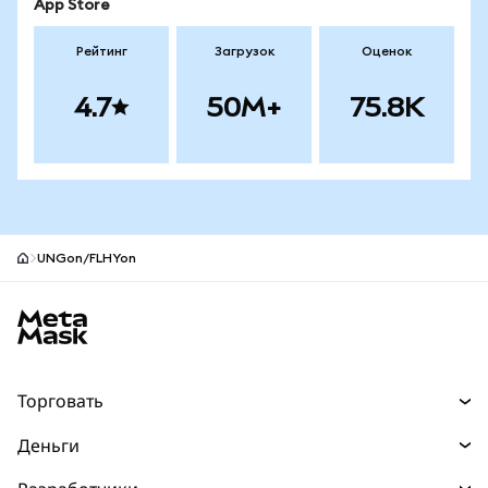
App Store
Рейтинг
Загрузок
Оценок
4.7
50M+
75.8K
UNGon/FLHYon
Нижний колонтитул сайта MetaMask
Торговать
Торговля
Деньги
Swaps
Покупайте