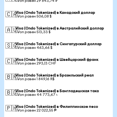
1 Von равен 29 843,74 ₽
Visa (Ondo Tokenized) в Канадский доллар
🇨🇦
1 Von равен 506,08 $
Visa (Ondo Tokenized) в Австралийский доллар
🇦🇺
1 Von равен 513,33 $
Visa (Ondo Tokenized) в Сингапурский доллар
🇸🇬
1 Von равен 463,66 $
Visa (Ondo Tokenized) в Швейцарский франк
🇨🇭
1 Von равен 293,13 CHF
Visa (Ondo Tokenized) в Бразильский реал
🇧🇷
1 Von равен 1 849,16 R$
Visa (Ondo Tokenized) в Бангладешская така
🇧🇩
1 Von равен 44 773,67 ৳
Visa (Ondo Tokenized) в Филиппинское песо
🇵🇭
1 Von равен 22 022,55 ₱