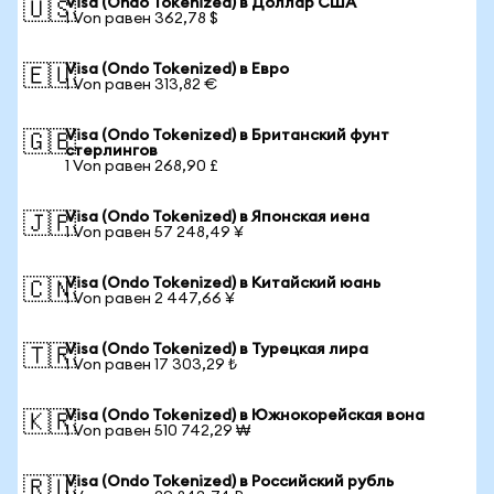
Visa (Ondo Tokenized) в Доллар США
🇺🇸
1 Von равен 362,78 $
Visa (Ondo Tokenized) в Евро
🇪🇺
1 Von равен 313,82 €
Visa (Ondo Tokenized) в Британский фунт
🇬🇧
стерлингов
1 Von равен 268,90 £
Visa (Ondo Tokenized) в Японская иена
🇯🇵
1 Von равен 57 248,49 ¥
Visa (Ondo Tokenized) в Китайский юань
🇨🇳
1 Von равен 2 447,66 ¥
Visa (Ondo Tokenized) в Турецкая лира
🇹🇷
1 Von равен 17 303,29 ₺
Visa (Ondo Tokenized) в Южнокорейская вона
🇰🇷
1 Von равен 510 742,29 ₩
Visa (Ondo Tokenized) в Российский рубль
🇷🇺