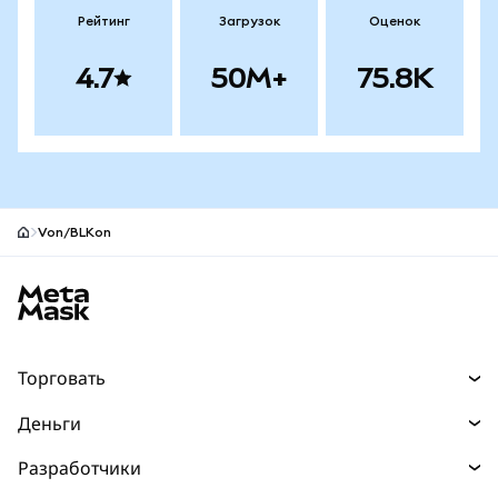
Рейтинг
Загрузок
Оценок
4.7
50M+
75.8K
Von/BLKon
Нижний колонтитул сайта MetaMask
Торговать
Торговля
Деньги
Swaps
Покупайте
Разработчики
Прогнозы
НОВИНКА
Карта
Документация для разработчиков