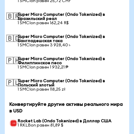
1 SMCIon равен 25,72 CHF
Super Micro Computer (Ondo Tokenized) в
🇧🇷
Бразильский реал
1 SMCIon равен 162,24 R$
Super Micro Computer (Ondo Tokenized) в
🇧🇩
Бангладешская така
1 SMCIon равен 3 928,40 ৳
Super Micro Computer (Ondo Tokenized) в
🇵🇭
Филиппинское песо
1 SMCIon равен 1 932,21 ₱
Super Micro Computer (Ondo Tokenized) в
🇵🇱
Польский злотый
1 SMCIon равен 118,25 zł
Конвертируйте другие активы реального мира
в USD
Rocket Lab (Ondo Tokenized) в Доллар США
1 RKLBon равен 81,89 $