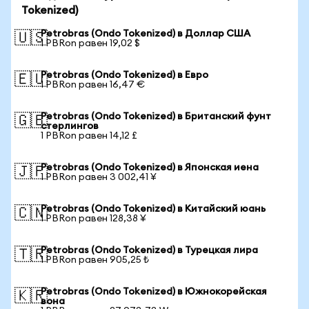
Tokenized)
Petrobras (Ondo Tokenized) в Доллар США
🇺🇸
1 PBRon равен 19,02 $
Petrobras (Ondo Tokenized) в Евро
🇪🇺
1 PBRon равен 16,47 €
Petrobras (Ondo Tokenized) в Британский фунт
🇬🇧
стерлингов
1 PBRon равен 14,12 £
Petrobras (Ondo Tokenized) в Японская иена
🇯🇵
1 PBRon равен 3 002,41 ¥
Petrobras (Ondo Tokenized) в Китайский юань
🇨🇳
1 PBRon равен 128,38 ¥
Petrobras (Ondo Tokenized) в Турецкая лира
🇹🇷
1 PBRon равен 905,25 ₺
Petrobras (Ondo Tokenized) в Южнокорейская
🇰🇷
вона