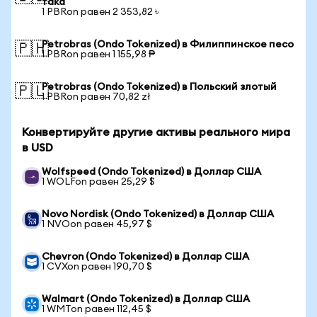
така
1 PBRon равен 2 353,82 ৳
Petrobras (Ondo Tokenized) в Филиппинское песо
🇵🇭
1 PBRon равен 1 155,98 ₱
Petrobras (Ondo Tokenized) в Польский злотый
🇵🇱
1 PBRon равен 70,82 zł
Конвертируйте другие активы реального мира
в USD
Wolfspeed (Ondo Tokenized) в Доллар США
1 WOLFon равен 25,29 $
Novo Nordisk (Ondo Tokenized) в Доллар США
1 NVOon равен 45,97 $
Chevron (Ondo Tokenized) в Доллар США
1 CVXon равен 190,70 $
Walmart (Ondo Tokenized) в Доллар США
1 WMTon равен 112,45 $