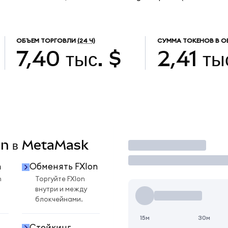
ОБЪЕМ ТОРГОВЛИ
(24 Ч)
СУММА ТОКЕНОВ В О
7,40 тыс. $
2,41 ты
Ion в MetaMask
Торговать
n
Обменять FXIon
n
Торгуйте FXIon
внутри и между
блокчейнами.
15м
30м
Стейкинг