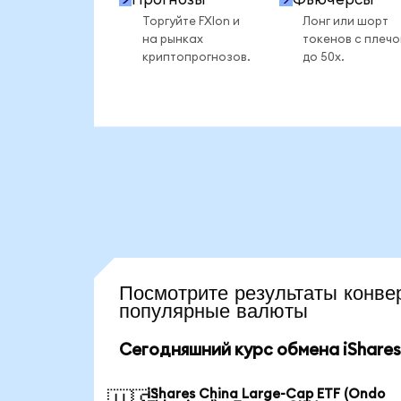
Торгуйте FXIon и
Лонг или шорт
на рынках
токенов с плеч
криптопрогнозов.
до 50x.
Посмотрите результаты кон
популярные валюты
Сегодняшний курс обмена iShares 
iShares China Large-Cap ETF (Ondo