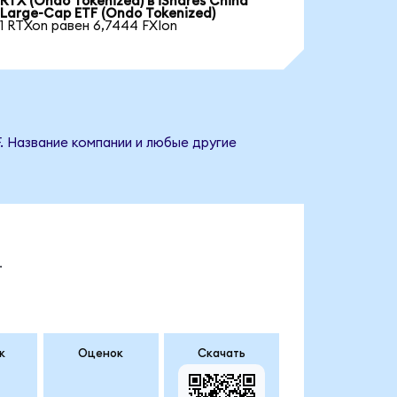
RTX (Ondo Tokenized) в iShares China
Large-Cap ETF (Ondo Tokenized)
1 RTXon равен 6,7444 FXIon
F. Название компании и любые другие
.
к
Оценок
Скачать