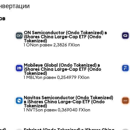
нвертации
ов
ON Semiconductor (Ondo Tokenized) в
iShares China Large-Cap ETF (Ondo
Tokenized)
1 ONon равен 2,3826 FXIon
Mobileye Global (Ondo Tokenized) в
iShares China Large-Cap ETF (Ondo
Tokenized)
1 MBLYon равен 0,254979 FXIon
Navitas Semiconductor (Ondo Tokenized)
в iShares China Large-Cap ETF (Ondo
Tokenized)
1 NVTSon равен 0,369040 FXIon