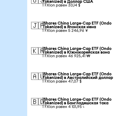
🇺🇸
Tokenized) в Доллар США
1 FXIon равен 33,14 $
iShares China Large-Cap ETF (Ondo
🇯🇵
Tokenized) в Японская иена
1 FXIon равен 5 246,96 ¥
iShares China Large-Cap ETF (Ondo
🇰🇷
Tokenized) в Южнокорейская вона
1 FXIon равен 46 925,41 ₩
iShares China Large-Cap ETF (Ondo
🇦🇺
Tokenized) в Австралийский доллар
1 FXIon равен 47,07 $
iShares China Large-Cap ETF (Ondo
🇧🇩
Tokenized) в Бангладешская така
1 FXIon равен 4 101,95 ৳