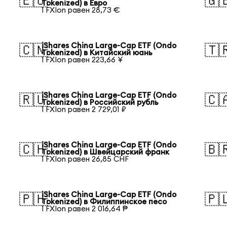
🇪🇺
🇬
Tokenized) в Евро
1 FXIon равен 28,73 €
iShares China Large-Cap ETF (Ondo
🇨🇳
🇹
Tokenized) в Китайский юань
1 FXIon равен 223,66 ¥
iShares China Large-Cap ETF (Ondo
🇷🇺
🇨
Tokenized) в Российский рубль
1 FXIon равен 2 729,01 ₽
iShares China Large-Cap ETF (Ondo
🇨🇭
🇧
Tokenized) в Швейцарский франк
1 FXIon равен 26,85 CHF
iShares China Large-Cap ETF (Ondo
🇵🇭
🇵
Tokenized) в Филиппинское песо
1 FXIon равен 2 016,64 ₱