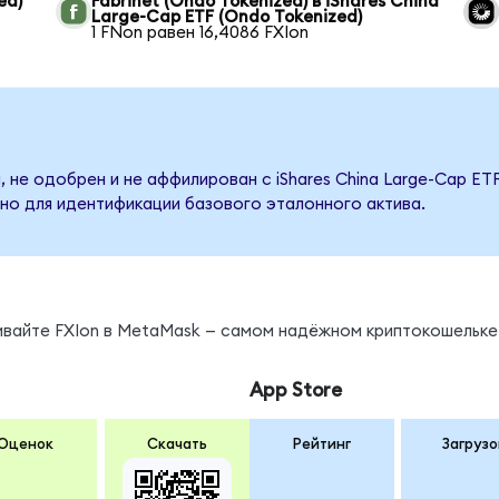
ed)
Fabrinet (Ondo Tokenized) в iShares China
Large-Cap ETF (Ondo Tokenized)
1 FNon равен 16,4086 FXIon
 не одобрен и не аффилирован с iShares China Large-Cap ET
но для идентификации базового эталонного актива.
ивайте FXIon в MetaMask — самом надёжном криптокошельке
App Store
Оценок
Скачать
Рейтинг
Загрузо