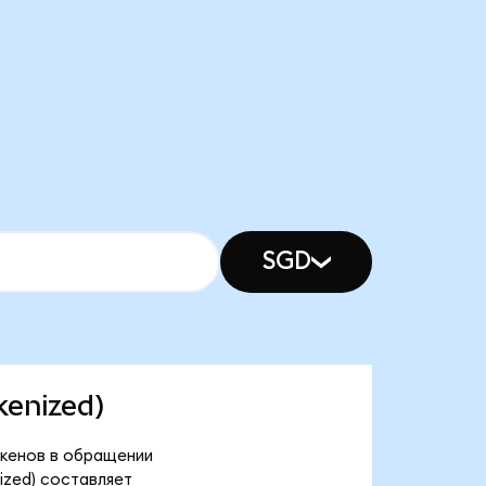
SGD
kenized)
токенов в обращении
ized) составляет