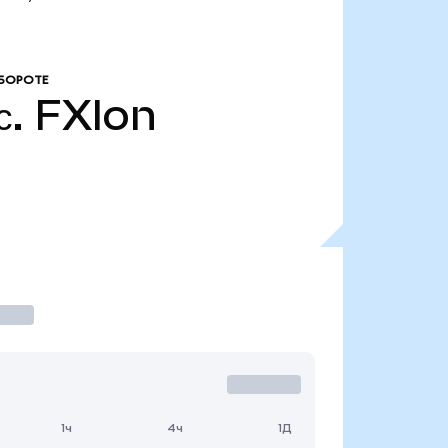
БОРОТЕ
с.
FXIon
1ч
4ч
1Д