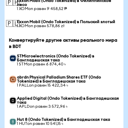
Exxon Mobil (Ondo Tokenized) в Филиппинское
🇵🇭
песо
1 XOMon равен 9 458,52 ₱
Exxon Mobil (Ondo Tokenized) в Польский злотый
🇵🇱
1 XOMon равен 578,86 zł
Конвертируйте другие активы реального мира
в BDT
STMicroelectronics (Ondo Tokenized) в
Бангладешская така
1 STMon равен 6 874,40 ৳
abrdn Physical Palladium Shares ETF (Ondo
Tokenized) в Бангладешская така
1 PALLon равен 15 422,34 ৳
Applied Digital (Ondo Tokenized) в Бангладешская
така
1 APLDon равен 3 572,96 ৳
Hut 8 (Ondo Tokenized) в Бангладешская така
1 HUTon равен 10 541,15 ৳