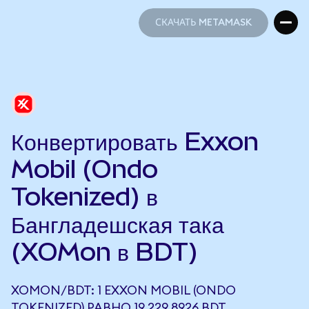
СКАЧАТЬ METAMASK
СКАЧАТЬ METAMASK
Конвертировать Exxon
Mobil (Ondo
Tokenized) в
Бангладешская така
(XOMon в BDT)
XOMON/BDT: 1 EXXON MOBIL (ONDO
TOKENIZED) РАВНО 19 229,8926 BDT