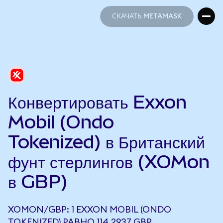
СКАЧАТЬ METAMASK
СКАЧАТЬ METAMASK
Конвертировать Exxon
Mobil (Ondo
Tokenized) в Британский
фунт стерлингов (XOMon
в GBP)
XOMON/GBP: 1 EXXON MOBIL (ONDO
TOKENIZED) РАВНО 114,2937 GBP