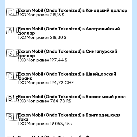
Exxon Mobil (Ondo Tokenized) в Канадский доллар
🇨🇦
1 XOMon равен 215,15 $
Exxon Mobil (Ondo Tokenized) в Австралийский
🇦🇺
доллар
1 XOMon равен 218,30 $
Exxon Mobil (Ondo Tokenized) в Сингапурский
🇸🇬
доллар
1 XOMon равен 197,44 $
Exxon Mobil (Ondo Tokenized) в Швейцарский
🇨🇭
франк
1 XOMon равен 124,73 CHF
Exxon Mobil (Ondo Tokenized) в Бразильский реал
🇧🇷
1 XOMon равен 784,73 R$
Exxon Mobil (Ondo Tokenized) в Бангладешская
🇧🇩
така
1 XOMon равен 19 053,45 ৳