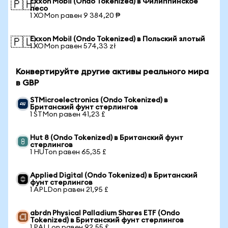
Exxon Mobil (Ondo Tokenized) в Филиппинское
🇵🇭
песо
1 XOMon равен 9 384,20 ₱
Exxon Mobil (Ondo Tokenized) в Польский злотый
🇵🇱
1 XOMon равен 574,33 zł
Конвертируйте другие активы реального мира
в GBP
STMicroelectronics (Ondo Tokenized) в
Британский фунт стерлингов
1 STMon равен 41,23 £
Hut 8 (Ondo Tokenized) в Британский фунт
стерлингов
1 HUTon равен 65,35 £
Applied Digital (Ondo Tokenized) в Британский
фунт стерлингов
1 APLDon равен 21,95 £
abrdn Physical Palladium Shares ETF (Ondo
Tokenized) в Британский фунт стерлингов
1 PALLon равен 92,55 £