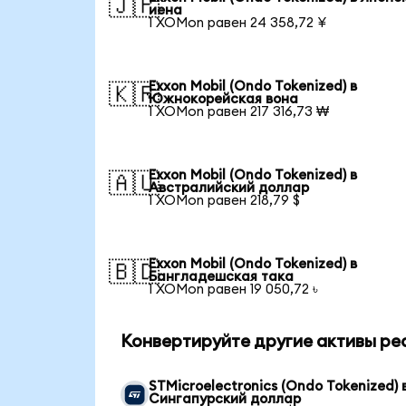
🇯🇵
иена
1 XOMon равен 24 358,72 ¥
Exxon Mobil (Ondo Tokenized) в
🇰🇷
Южнокорейская вона
1 XOMon равен 217 316,73 ₩
Exxon Mobil (Ondo Tokenized) в
🇦🇺
Австралийский доллар
1 XOMon равен 218,79 $
Exxon Mobil (Ondo Tokenized) в
🇧🇩
Бангладешская така
1 XOMon равен 19 050,72 ৳
Конвертируйте другие активы ре
STMicroelectronics (Ondo Tokenized) 
Сингапурский доллар