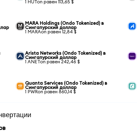
1 HUTon равен 113,65 $
MARA Holdings (Ondo Tokenized) в
ллар
Сингапурский доллар
1 MARAon равен 12,84 $
й
Arista Networks (Ondo Tokenized) в
Сингапурский доллар
1 ANETon равен 242,46 $
Quanta Services (Ondo Tokenized) в
Сингапурский доллар
1 PWRon равен 860,14 $
нвертации
ов