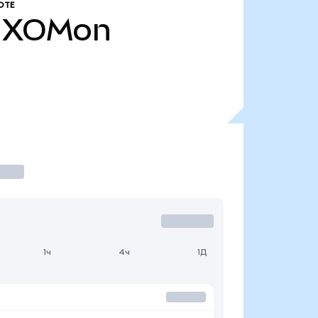
ОТЕ
XOMon
1ч
4ч
1Д