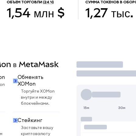
ОБЪЕМ ТОРГОВЛИ
(24 Ч)
СУММА ТОКЕНОВ В ОБОР
1,54 млн $
1,27 тыс.
OMon в MetaMask
Торговать
on
Обменять
XOMon
on
Торгуйте XOMon
внутри и между
блокчейнами.
15м
30м
Стейкинг
Заставьте вашу
ом
криптовалюту