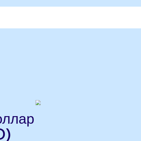
оллар
D)