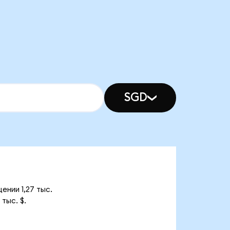
SGD
ении 1,27 тыс.
тыс. $.