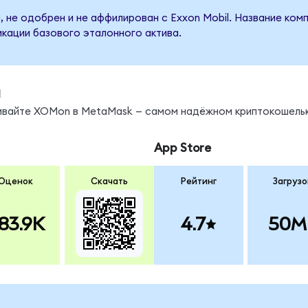
 не одобрен и не аффилирован с Exxon Mobil. Название ком
кации базового эталонного актива.
ы
нивайте XOMon в MetaMask — самом надёжном криптокошельк
App Store
Оценок
Скачать
Рейтинг
Загрузо
83.9K
4.7
50M