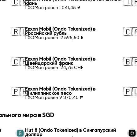
🇨🇳
🇹
юань
1 XOMon равен 1 041,48 ¥
Exxon Mobil (Ondo Tokenized) в
🇷🇺
🇨
Российский рубль
1 XOMon равен 12 595,50 ₽
Exxon Mobil (Ondo Tokenized) в
🇨🇭
🇧
Швейцарский франк
1 XOMon равен 124,75 CHF
Exxon Mobil (Ondo Tokenized) в
🇵🇭
🇵
Филиппинское песо
1 XOMon равен 9 370,40 ₱
ального мира в SGD
в
Hut 8 (Ondo Tokenized) в Сингапурский
доллар