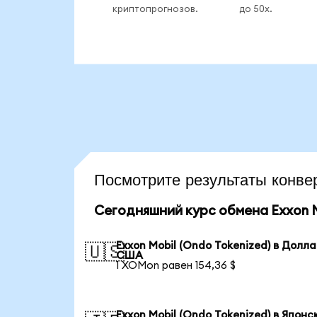
криптопрогнозов.
до 50x.
Посмотрите результаты кон
Сегодняшний курс обмена Exxon M
Exxon Mobil (Ondo Tokenized) в Долл
🇺🇸
США
1 XOMon равен 154,36 $
Exxon Mobil (Ondo Tokenized) в Японс