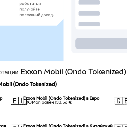
работать и
получайте
пассивный доход.
вертации Exxon Mobil (Ondo Tokenized)
obil (Ondo Tokenized)
ар
Exxon Mobil (Ondo Tokenized) в Евро
🇪🇺
🇬
1 XOMon равен 133,56 €
кая
Exxon Mobil (Ondo Tokenized) в Китайский