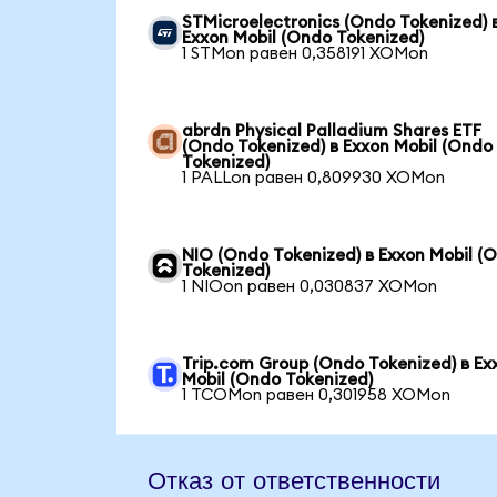
STMicroelectronics (Ondo Tokenized) 
Exxon Mobil (Ondo Tokenized)
1 STMon равен 0,358191 XOMon
abrdn Physical Palladium Shares ETF
(Ondo Tokenized) в Exxon Mobil (Ondo
Tokenized)
1 PALLon равен 0,809930 XOMon
NIO (Ondo Tokenized) в Exxon Mobil (
Tokenized)
1 NIOon равен 0,030837 XOMon
Trip.com Group (Ondo Tokenized) в Ex
Mobil (Ondo Tokenized)
1 TCOMon равен 0,301958 XOMon
Отказ от ответственности