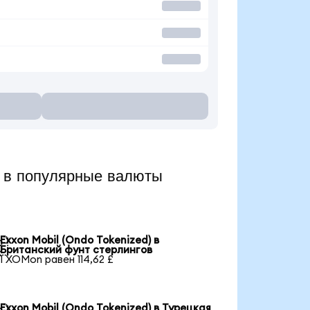
 в популярные валюты
Exxon Mobil (Ondo Tokenized) в

Британский фунт стерлингов
1 XOMon равен 114,62 £
Exxon Mobil (Ondo Tokenized) в Турецкая