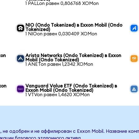
1 PALLon равен 0,806768 XOMon
NIO (Ondo Tokenized) в Exxon Mobil (Ondo
Tokenized)
1 NIOon равен 0,030409 XOMon
xon
Arista Networks (Ondo Tokenized) в Exxon
Mobil (Ondo Tokenized)
1 ANETon равен 1,2342 XOMon
xon
Vanguard Value ETF (Ondo Tokenized) в
Exxon Mobil (Ondo Tokenized)
1 VTVon равен 1,4620 XOMon
 не одобрен и не аффилирован с Exxon Mobil. Название ком
кации базового эталонного актива.