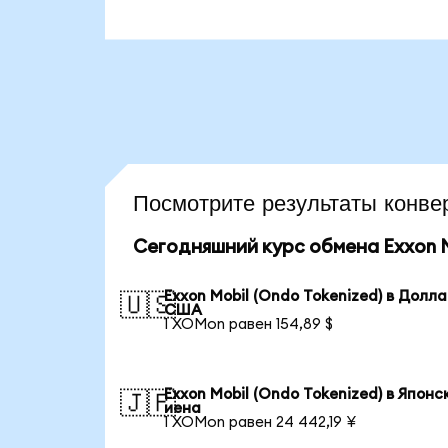
Посмотрите результаты кон
Сегодняшний курс обмена Exxon M
Exxon Mobil (Ondo Tokenized) в Долл
🇺🇸
США
1 XOMon равен 154,89 $
Exxon Mobil (Ondo Tokenized) в Японс
🇯🇵
иена
1 XOMon равен 24 442,19 ¥