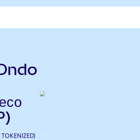
(Ondo
есо
P)
 TOKENIZED)