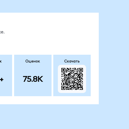
е.
к
Оценок
Скачать
+
75.8K