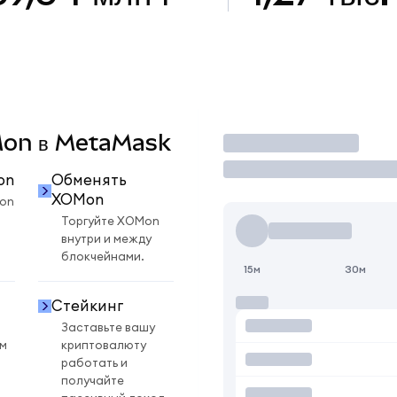
OMon в MetaMask
Торговать
on
Обменять
XOMon
on
Торгуйте XOMon
внутри и между
блокчейнами.
15м
30м
Стейкинг
Заставьте вашу
ом
криптовалюту
работать и
получайте