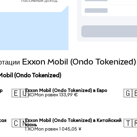
пассивный доход.
вертации Exxon Mobil (Ondo Tokenized)
obil (Ondo Tokenized)
ар
Exxon Mobil (Ondo Tokenized) в Евро
🇪🇺
🇬
1 XOMon равен 133,99 €
кая
Exxon Mobil (Ondo Tokenized) в Китайский
🇨🇳
🇹
юань
1 XOMon равен 1 045,05 ¥