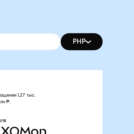
PHP
ащении 1,27 тыс.
лн ₱.
ОТЕ
XOMon