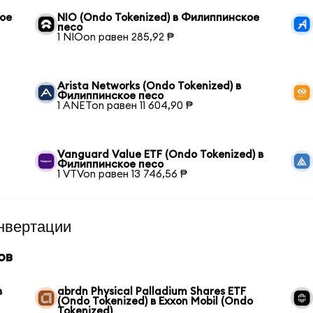
кое
NIO (Ondo Tokenized) в Филиппинское
песо
1 NIOon равен 285,92 ₱
Arista Networks (Ondo Tokenized) в
Филиппинское песо
1 ANETon равен 11 604,90 ₱
Vanguard Value ETF (Ondo Tokenized) в
Филиппинское песо
1 VTVon равен 13 746,56 ₱
нвертации
ов
в
abrdn Physical Palladium Shares ETF
(Ondo Tokenized) в Exxon Mobil (Ondo
Tokenized)