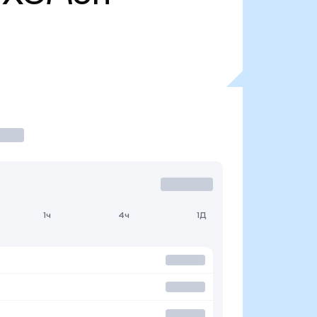
1ч
4ч
1Д