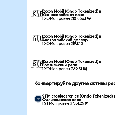
Exxon Mobil (Ondo Tokenized) в
🇰🇷
Южнокорейская вона
1 XOMon равен 218 066,1 ₩
Exxon Mobil (Ondo Tokenized) в
🇦🇺
Австралийский доллар
1 XOMon равен 219,17 $
Exxon Mobil (Ondo Tokenized) в
🇧🇷
Бразильский реал
1 XOMon равен 789,51 R$
Конвертируйте другие активы ре
STMicroelectronics (Ondo Tokenized) 
Филиппинское песо
1 STMon равен 3 381,25 ₱