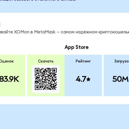
ы
нивайте XOMon в MetaMask — самом надёжном криптокошельк
App Store
Оценок
Скачать
Рейтинг
Загрузо
83.9K
4.7
50M