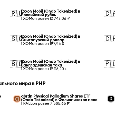
Exxon Mobil (Ondo Tokenized) в
🇷🇺
🇨
Российский рубль
1 XOMon равен 12 742,06 ₽
Exxon Mobil (Ondo Tokenized) в
🇸🇬
🇨
Сингапурский доллар
1 XOMon равен 197,96 $
Exxon Mobil (Ondo Tokenized) в
🇧🇩
🇵
Бангладешская така
1 XOMon равен 19 116,20 ৳
ального мира в PHP
в
abrdn Physical Palladium Shares ETF
(Ondo Tokenized) в Филиппинское песо
1 PALLon равен 7 585,65 ₱