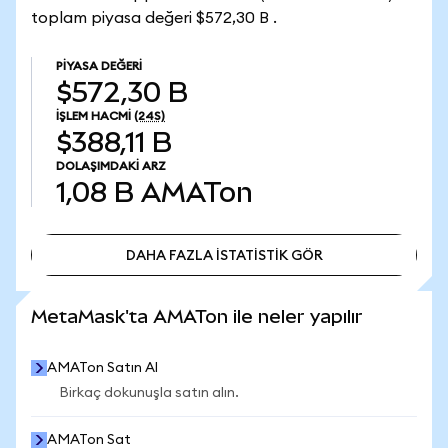
toplam piyasa değeri $572,30 B .
PIYASA DEĞERI
$572,30 B
İŞLEM HACMI
(24S)
$388,11 B
DOLAŞIMDAKI ARZ
1,08 B
AMATon
DAHA FAZLA İSTATİSTİK GÖR
DAHA FAZLA İSTATİSTİK GÖR
MetaMask'ta AMATon ile neler yapılır
AMATon Satın Al
Birkaç dokunuşla satın alın.
AMATon Sat