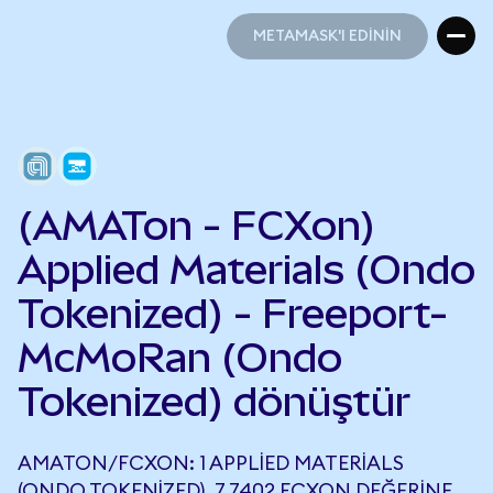
METAMASK'I EDİNİN
METAMASK'I EDİNİN
(AMATon - FCXon)
Applied Materials (Ondo
Tokenized) - Freeport-
McMoRan (Ondo
Tokenized) dönüştür
AMATON/FCXON: 1 APPLIED MATERIALS
(ONDO TOKENIZED), 7,7402 FCXON DEĞERINE