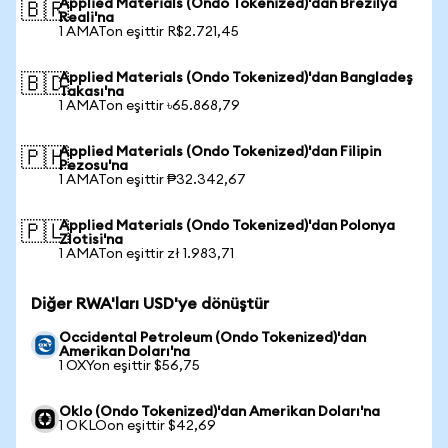
Applied Materials (Ondo Tokenized)'dan Brezilya
🇧🇷
Reali'na
1 AMATon eşittir R$2.721,45
Applied Materials (Ondo Tokenized)'dan Bangladeş
🇧🇩
Takası'na
1 AMATon eşittir ৳65.868,79
Applied Materials (Ondo Tokenized)'dan Filipin
🇵🇭
Pezosu'na
1 AMATon eşittir ₱32.342,67
Applied Materials (Ondo Tokenized)'dan Polonya
🇵🇱
Zlotisi'na
1 AMATon eşittir zł 1.983,71
Diğer RWA'ları USD'ye dönüştür
Occidental Petroleum (Ondo Tokenized)'dan
Amerikan Doları'na
1 OXYon eşittir $56,75
Oklo (Ondo Tokenized)'dan Amerikan Doları'na
1 OKLOon eşittir $42,69