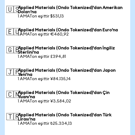
Applied Materials (Ondo Tokenized)'dan Amerikan
🇺🇸
Doları'na
1 AMATon eşittir $531,13
Applied Materials (Ondo Tokenized)'dan Euro'na
🇪🇺
1 AMATon eşittir €460,92
Applied Materials (Ondo Tokenized)'dan İngiliz
🇬🇧
Sterlini'na
1 AMATon eşittir £394,81
Applied Materials (Ondo Tokenized)'dan Japon
🇯🇵
Yeni'na
1 AMATon eşittir ¥84.135,14
Applied Materials (Ondo Tokenized)'dan Çin
🇨🇳
Yuanı'na
1 AMATon eşittir ¥3.584,02
Applied Materials (Ondo Tokenized)'dan Türk
🇹🇷
Lirası'na
1 AMATon eşittir ₺25.334,13