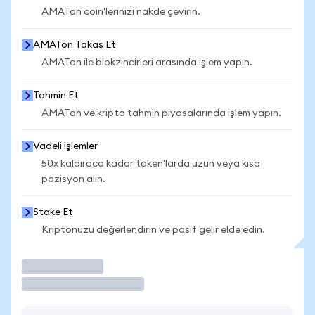
AMATon coin'lerinizi nakde çevirin.
AMATon Takas Et
AMATon ile blokzincirleri arasında işlem yapın.
Tahmin Et
AMATon ve kripto tahmin piyasalarında işlem yapın.
Vadeli İşlemler
50x kaldıraca kadar token'larda uzun veya kısa
pozisyon alın.
Stake Et
Kriptonuzu değerlendirin ve pasif gelir elde edin.
İşlem Yap