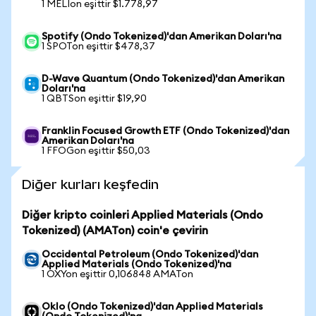
1 MELIon eşittir $1.778,97
Spotify (Ondo Tokenized)'dan Amerikan Doları'na
1 SPOTon eşittir $478,37
D-Wave Quantum (Ondo Tokenized)'dan Amerikan
Doları'na
1 QBTSon eşittir $19,90
Franklin Focused Growth ETF (Ondo Tokenized)'dan
Amerikan Doları'na
1 FFOGon eşittir $50,03
Diğer kurları keşfedin
Diğer kripto coinleri Applied Materials (Ondo
Tokenized) (AMATon) coin'e çevirin
Occidental Petroleum (Ondo Tokenized)'dan
Applied Materials (Ondo Tokenized)'na
1 OXYon eşittir 0,106848 AMATon
Oklo (Ondo Tokenized)'dan Applied Materials