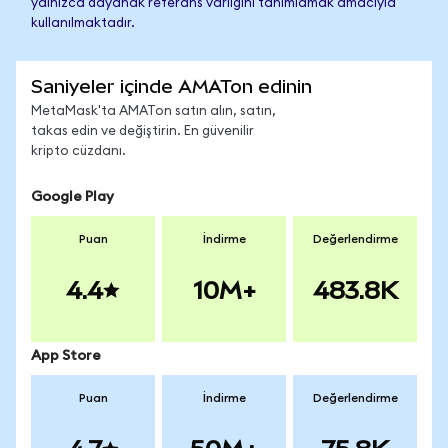
yalnızca dayanak referans varlığını tanımlamak amacıyla
kullanılmaktadır.
Saniyeler içinde AMATon edinin
MetaMask'ta AMATon satın alın, satın,
takas edin ve değiştirin. En güvenilir
kripto cüzdanı.
Google Play
Puan
İndirme
Değerlendirme
4.4
10M+
483.8K
App Store
Puan
İndirme
Değerlendirme