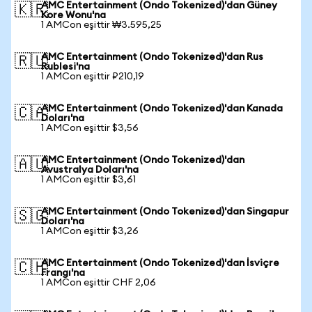
AMC Entertainment (Ondo Tokenized)'dan Güney
🇰🇷
Kore Wonu'na
1 AMCon eşittir ₩3.595,25
AMC Entertainment (Ondo Tokenized)'dan Rus
🇷🇺
Rublesi'na
1 AMCon eşittir ₽210,19
AMC Entertainment (Ondo Tokenized)'dan Kanada
🇨🇦
Doları'na
1 AMCon eşittir $3,56
AMC Entertainment (Ondo Tokenized)'dan
🇦🇺
Avustralya Doları'na
1 AMCon eşittir $3,61
AMC Entertainment (Ondo Tokenized)'dan Singapur
🇸🇬
Doları'na
1 AMCon eşittir $3,26
AMC Entertainment (Ondo Tokenized)'dan İsviçre
🇨🇭
Frangı'na
1 AMCon eşittir CHF 2,06