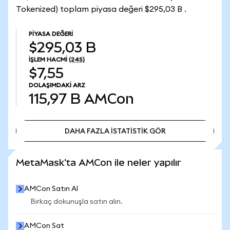
Tokenized) toplam piyasa değeri $295,03 B .
PIYASA DEĞERI
$295,03 B
İŞLEM HACMI
(24S)
$7,55
DOLAŞIMDAKI ARZ
115,97 B
AMCon
DAHA FAZLA İSTATİSTİK GÖR
DAHA FAZLA İSTATİSTİK GÖR
MetaMask'ta AMCon ile neler yapılır
AMCon Satın Al
Birkaç dokunuşla satın alın.
AMCon Sat