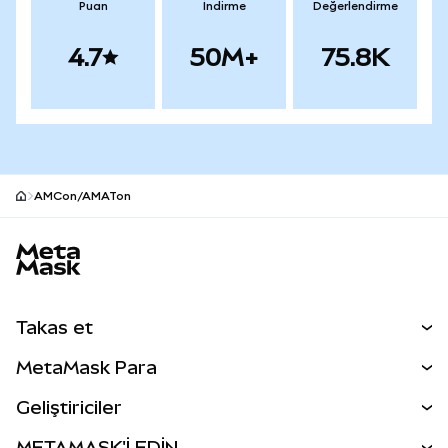
Puan
İndirme
Değerlendirme
4.7
50M+
75.8K
AMCon/AMATon
MetaMask site alt bilgisi
Takas et
Takas İşlemleri
MetaMask Para
Tahmin Et
YENİ
Kripto Al
Geliştiriciler
Perps
YENİ
MetaMask Kart
Dökümantasyon
METAMASK'İ EDİN