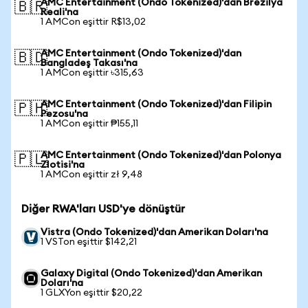
AMC Entertainment (Ondo Tokenized)'dan Brezilya
🇧🇷
Reali'na
1 AMCon eşittir R$13,02
AMC Entertainment (Ondo Tokenized)'dan
🇧🇩
Bangladeş Takası'na
1 AMCon eşittir ৳315,63
AMC Entertainment (Ondo Tokenized)'dan Filipin
🇵🇭
Pezosu'na
1 AMCon eşittir ₱155,11
AMC Entertainment (Ondo Tokenized)'dan Polonya
🇵🇱
Zlotisi'na
1 AMCon eşittir zł 9,48
Diğer RWA'ları USD'ye dönüştür
Vistra (Ondo Tokenized)'dan Amerikan Doları'na
1 VSTon eşittir $142,21
Galaxy Digital (Ondo Tokenized)'dan Amerikan
Doları'na
1 GLXYon eşittir $20,22