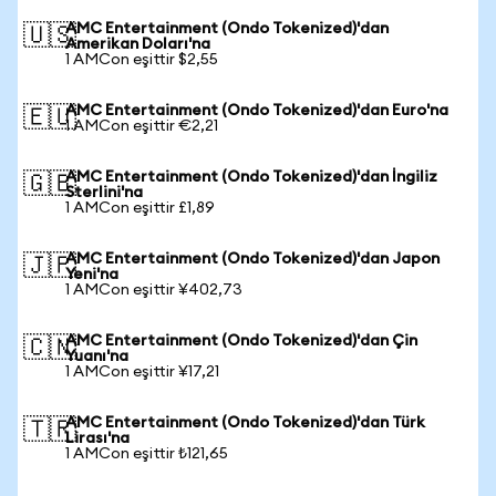
AMC Entertainment (Ondo Tokenized)'dan
🇺🇸
Amerikan Doları'na
1 AMCon eşittir $2,55
AMC Entertainment (Ondo Tokenized)'dan Euro'na
🇪🇺
1 AMCon eşittir €2,21
AMC Entertainment (Ondo Tokenized)'dan İngiliz
🇬🇧
Sterlini'na
1 AMCon eşittir £1,89
AMC Entertainment (Ondo Tokenized)'dan Japon
🇯🇵
Yeni'na
1 AMCon eşittir ¥402,73
AMC Entertainment (Ondo Tokenized)'dan Çin
🇨🇳
Yuanı'na
1 AMCon eşittir ¥17,21
AMC Entertainment (Ondo Tokenized)'dan Türk
🇹🇷
Lirası'na
1 AMCon eşittir ₺121,65