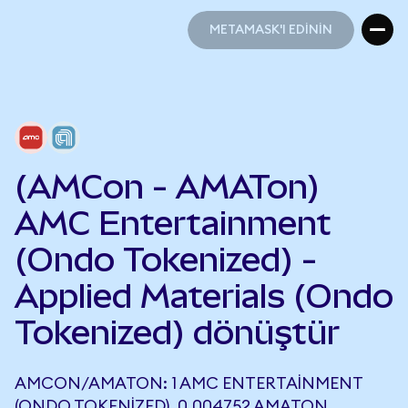
METAMASK'I EDİNİN
METAMASK'I EDİNİN
(AMCon - AMATon)
AMC Entertainment
(Ondo Tokenized) -
Applied Materials (Ondo
Tokenized) dönüştür
AMCON/AMATON: 1 AMC ENTERTAINMENT
(ONDO TOKENIZED), 0,004752 AMATON