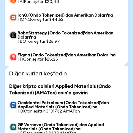
1 AIPon eşittir $30,40
IonQ (Ondo Tokenized)'dan Amerikan Doları'na
1 IONQon eşittir $44,52
RoboStrategy (Ondo Tokenized)'dan Amerikan
Doları'na
1 BOTon eşittir $28,97
Figma (Ondo Tokenized)'dan Amerikan Doları'na
1 FIGon eşittir $23,25
Diğer kurları keşfedin
Diğer kripto coinleri Applied Materials (Ondo
Tokenized) (AMATon) coin'e çevirin
Occidental Petroleum (Ondo Tokenized)'dan
Applied Materials (Ondo Tokenized)'na
1 OXYon eşittir 0,101732 AMATon
GE Vernova (Ondo Tokenized)'dan Applied
Materials (Ondo Tokenized)'na