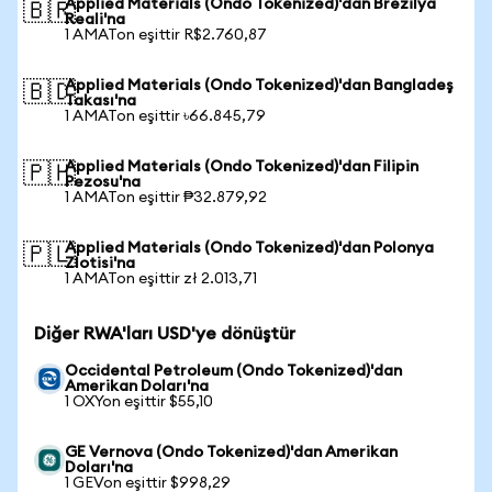
Applied Materials (Ondo Tokenized)'dan Brezilya
🇧🇷
Reali'na
1 AMATon eşittir R$2.760,87
Applied Materials (Ondo Tokenized)'dan Bangladeş
🇧🇩
Takası'na
1 AMATon eşittir ৳66.845,79
Applied Materials (Ondo Tokenized)'dan Filipin
🇵🇭
Pezosu'na
1 AMATon eşittir ₱32.879,92
Applied Materials (Ondo Tokenized)'dan Polonya
🇵🇱
Zlotisi'na
1 AMATon eşittir zł 2.013,71
Diğer RWA'ları USD'ye dönüştür
Occidental Petroleum (Ondo Tokenized)'dan
Amerikan Doları'na
1 OXYon eşittir $55,10
GE Vernova (Ondo Tokenized)'dan Amerikan
Doları'na
1 GEVon eşittir $998,29