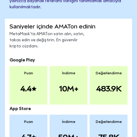
yalnızca dayanak referans varlığını tanımlamak amacıyla
kullanılmaktadır.
Saniyeler içinde AMATon edinin
MetaMask'ta AMATon satın alın, satın,
takas edin ve değiştirin. En güvenilir
kripto cüzdanı.
Google Play
Puan
İndirme
Değerlendirme
4.4
10M+
483.9K
App Store
Puan
İndirme
Değerlendirme