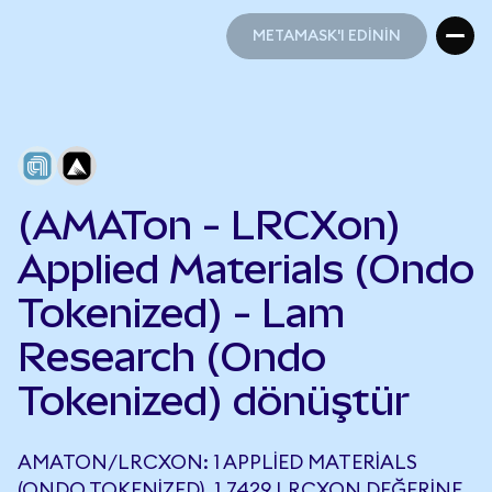
METAMASK'I EDİNİN
METAMASK'I EDİNİN
(AMATon - LRCXon)
Applied Materials (Ondo
Tokenized) - Lam
Research (Ondo
Tokenized) dönüştür
AMATON/LRCXON: 1 APPLIED MATERIALS
(ONDO TOKENIZED), 1,7429 LRCXON DEĞERINE