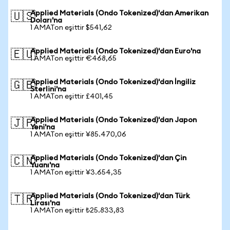
Applied Materials (Ondo Tokenized)'dan Amerikan
🇺🇸
Doları'na
1 AMATon eşittir $541,62
Applied Materials (Ondo Tokenized)'dan Euro'na
🇪🇺
1 AMATon eşittir €468,65
Applied Materials (Ondo Tokenized)'dan İngiliz
🇬🇧
Sterlini'na
1 AMATon eşittir £401,45
Applied Materials (Ondo Tokenized)'dan Japon
🇯🇵
Yeni'na
1 AMATon eşittir ¥85.470,06
Applied Materials (Ondo Tokenized)'dan Çin
🇨🇳
Yuanı'na
1 AMATon eşittir ¥3.654,35
Applied Materials (Ondo Tokenized)'dan Türk
🇹🇷
Lirası'na
1 AMATon eşittir ₺25.833,83