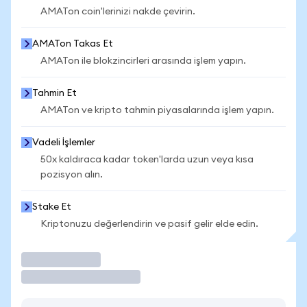
AMATon coin'lerinizi nakde çevirin.
AMATon Takas Et
AMATon ile blokzincirleri arasında işlem yapın.
Tahmin Et
AMATon ve kripto tahmin piyasalarında işlem yapın.
Vadeli İşlemler
50x kaldıraca kadar token'larda uzun veya kısa
pozisyon alın.
Stake Et
Kriptonuzu değerlendirin ve pasif gelir elde edin.
İşlem Yap