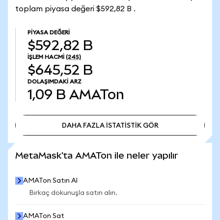
toplam piyasa değeri $592,82 B .
PIYASA DEĞERI
$592,82 B
İŞLEM HACMI
(24S)
$645,52 B
DOLAŞIMDAKI ARZ
1,09 B
AMATon
DAHA FAZLA İSTATİSTİK GÖR
DAHA FAZLA İSTATİSTİK GÖR
MetaMask'ta AMATon ile neler yapılır
AMATon Satın Al
Birkaç dokunuşla satın alın.
AMATon Sat