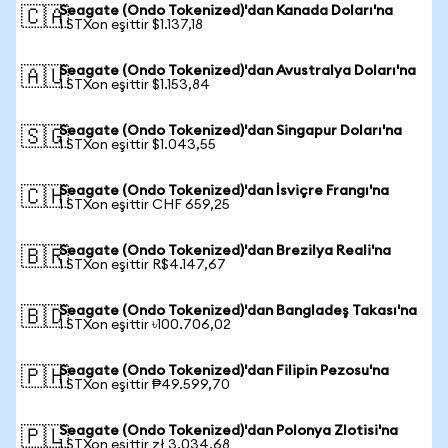
Seagate (Ondo Tokenized)'dan Kanada Doları'na
🇨🇦
1 STXon eşittir $1.137,18
Seagate (Ondo Tokenized)'dan Avustralya Doları'na
🇦🇺
1 STXon eşittir $1.153,84
Seagate (Ondo Tokenized)'dan Singapur Doları'na
🇸🇬
1 STXon eşittir $1.043,55
Seagate (Ondo Tokenized)'dan İsviçre Frangı'na
🇨🇭
1 STXon eşittir CHF 659,25
Seagate (Ondo Tokenized)'dan Brezilya Reali'na
🇧🇷
1 STXon eşittir R$4.147,67
Seagate (Ondo Tokenized)'dan Bangladeş Takası'na
🇧🇩
1 STXon eşittir ৳100.706,02
Seagate (Ondo Tokenized)'dan Filipin Pezosu'na
🇵🇭
1 STXon eşittir ₱49.599,70
Seagate (Ondo Tokenized)'dan Polonya Zlotisi'na
🇵🇱
1 STXon eşittir zł 3.034,68