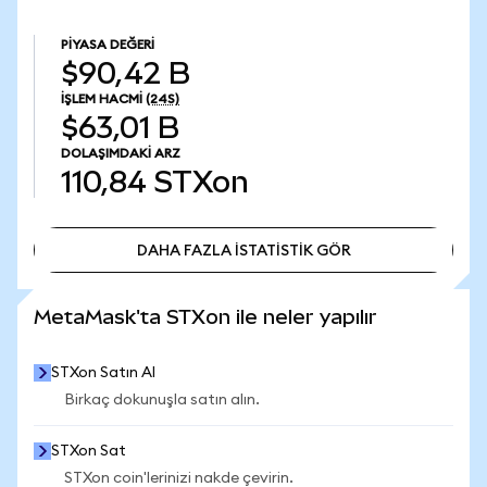
PIYASA DEĞERI
$90,42 B
İŞLEM HACMI
(24S)
$63,01 B
DOLAŞIMDAKI ARZ
110,84
STXon
DAHA FAZLA İSTATİSTİK GÖR
DAHA FAZLA İSTATİSTİK GÖR
MetaMask'ta STXon ile neler yapılır
STXon Satın Al
Birkaç dokunuşla satın alın.
STXon Sat
STXon coin'lerinizi nakde çevirin.