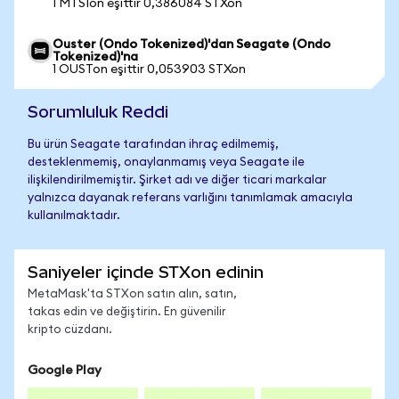
1 MTSIon eşittir 0,386084 STXon
Ouster (Ondo Tokenized)'dan Seagate (Ondo
Tokenized)'na
1 OUSTon eşittir 0,053903 STXon
Sorumluluk Reddi
Bu ürün Seagate tarafından ihraç edilmemiş,
desteklenmemiş, onaylanmamış veya Seagate ile
ilişkilendirilmemiştir. Şirket adı ve diğer ticari markalar
yalnızca dayanak referans varlığını tanımlamak amacıyla
kullanılmaktadır.
Saniyeler içinde STXon edinin
MetaMask'ta STXon satın alın, satın,
takas edin ve değiştirin. En güvenilir
kripto cüzdanı.
Google Play