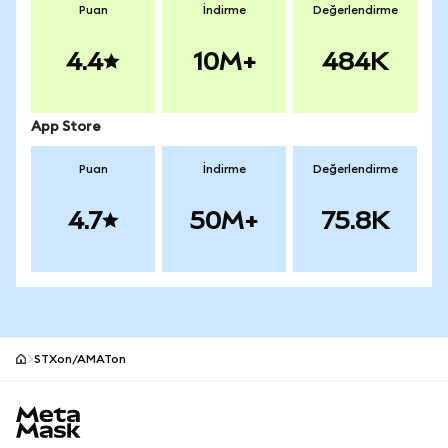
Puan
İndirme
Değerlendirme
4.4
10M+
484K
App Store
Puan
İndirme
Değerlendirme
4.7
50M+
75.8K
STXon/AMATon
MetaMask site alt bilgisi