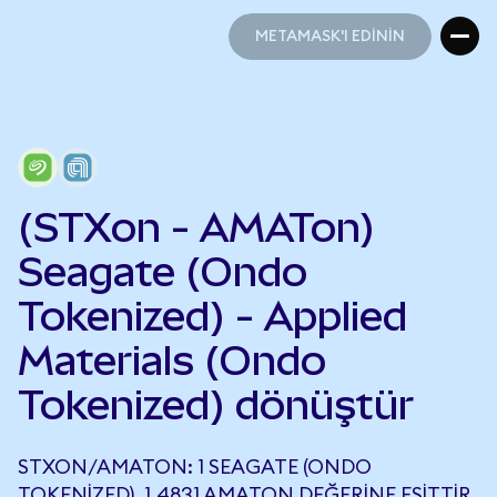
METAMASK'I EDİNİN
METAMASK'I EDİNİN
(STXon - AMATon)
Seagate (Ondo
Tokenized) - Applied
Materials (Ondo
Tokenized) dönüştür
STXON/AMATON: 1 SEAGATE (ONDO
TOKENIZED), 1,4831 AMATON DEĞERINE EŞITTIR