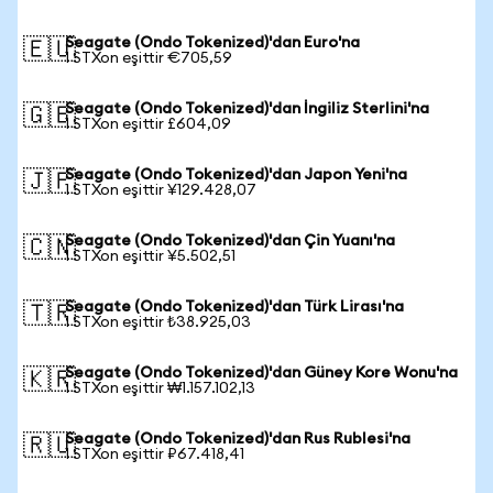
Seagate (Ondo Tokenized)'dan Euro'na
🇪🇺
1 STXon eşittir €705,59
Seagate (Ondo Tokenized)'dan İngiliz Sterlini'na
🇬🇧
1 STXon eşittir £604,09
Seagate (Ondo Tokenized)'dan Japon Yeni'na
🇯🇵
1 STXon eşittir ¥129.428,07
Seagate (Ondo Tokenized)'dan Çin Yuanı'na
🇨🇳
1 STXon eşittir ¥5.502,51
Seagate (Ondo Tokenized)'dan Türk Lirası'na
🇹🇷
1 STXon eşittir ₺38.925,03
Seagate (Ondo Tokenized)'dan Güney Kore Wonu'na
🇰🇷
1 STXon eşittir ₩1.157.102,13
Seagate (Ondo Tokenized)'dan Rus Rublesi'na
🇷🇺
1 STXon eşittir ₽67.418,41