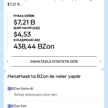
$7,21 B .
PIYASA DEĞERI
$7,21 B
İŞLEM HACMI
(24S)
$4,53
DOLAŞIMDAKI ARZ
438,44
BZon
DAHA FAZLA İSTATİSTİK GÖR
DAHA FAZLA İSTATİSTİK GÖR
MetaMask'ta BZon ile neler yapılır
BZon Satın Al
Birkaç dokunuşla satın alın.
BZon Sat