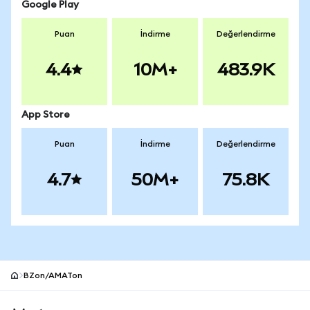
Google Play
Puan
İndirme
Değerlendirme
4.4
10M+
483.9K
App Store
Puan
İndirme
Değerlendirme
4.7
50M+
75.8K
BZon/AMATon
MetaMask site alt bilgisi