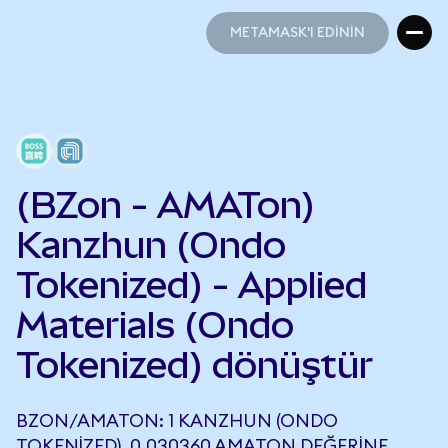
METAMASK'I EDİNİN
METAMASK'I EDİNİN
(BZon - AMATon)
Kanzhun (Ondo
Tokenized) - Applied
Materials (Ondo
Tokenized) dönüştür
BZON/AMATON: 1 KANZHUN (ONDO
TOKENIZED), 0,030360 AMATON DEĞERINE