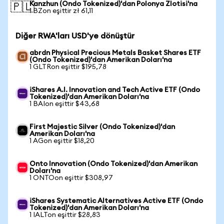
Kanzhun (Ondo Tokenized)'dan Polonya Zlotisi'na
🇵🇱
1 BZon eşittir zł 61,11
Diğer RWA'ları USD'ye dönüştür
abrdn Physical Precious Metals Basket Shares ETF
(Ondo Tokenized)'dan Amerikan Doları'na
1 GLTRon eşittir $195,78
iShares A.I. Innovation and Tech Active ETF (Ondo
Tokenized)'dan Amerikan Doları'na
1 BAIon eşittir $43,68
First Majestic Silver (Ondo Tokenized)'dan
Amerikan Doları'na
1 AGon eşittir $18,20
Onto Innovation (Ondo Tokenized)'dan Amerikan
Doları'na
1 ONTOon eşittir $308,97
iShares Systematic Alternatives Active ETF (Ondo
Tokenized)'dan Amerikan Doları'na
1 IALTon eşittir $28,83