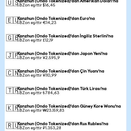
Kanzhun (Ondo Tokenized)'dan Amerikan Doları'na
🇺🇸
1 BZon eşittir $16,45
Kanzhun (Ondo Tokenized)'dan Euro'na
🇪🇺
1 BZon eşittir €14,23
Kanzhun (Ondo Tokenized)'dan İngiliz Sterlini'na
🇬🇧
1 BZon eşittir £12,19
Kanzhun (Ondo Tokenized)'dan Japon Yeni'na
🇯🇵
1 BZon eşittir ¥2.595,9
Kanzhun (Ondo Tokenized)'dan Çin Yuanı'na
🇨🇳
1 BZon eşittir ¥110,99
Kanzhun (Ondo Tokenized)'dan Türk Lirası'na
🇹🇷
1 BZon eşittir ₺784,63
Kanzhun (Ondo Tokenized)'dan Güney Kore Wonu'na
🇰🇷
1 BZon eşittir ₩23.159,83
Kanzhun (Ondo Tokenized)'dan Rus Rublesi'na
🇷🇺
1 BZon eşittir ₽1.353,28