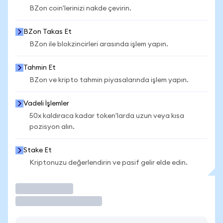
BZon coin'lerinizi nakde çevirin.
BZon Takas Et
BZon ile blokzincirleri arasında işlem yapın.
Tahmin Et
BZon ve kripto tahmin piyasalarında işlem yapın.
Vadeli İşlemler
50x kaldıraca kadar token'larda uzun veya kısa
pozisyon alın.
Stake Et
Kriptonuzu değerlendirin ve pasif gelir elde edin.
İşlem Yap