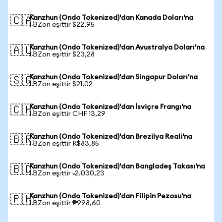
Kanzhun (Ondo Tokenized)'dan Kanada Doları'na
🇨🇦
1 BZon eşittir $22,95
Kanzhun (Ondo Tokenized)'dan Avustralya Doları'na
🇦🇺
1 BZon eşittir $23,28
Kanzhun (Ondo Tokenized)'dan Singapur Doları'na
🇸🇬
1 BZon eşittir $21,02
Kanzhun (Ondo Tokenized)'dan İsviçre Frangı'na
🇨🇭
1 BZon eşittir CHF 13,29
Kanzhun (Ondo Tokenized)'dan Brezilya Reali'na
🇧🇷
1 BZon eşittir R$83,85
Kanzhun (Ondo Tokenized)'dan Bangladeş Takası'na
🇧🇩
1 BZon eşittir ৳2.030,23
Kanzhun (Ondo Tokenized)'dan Filipin Pezosu'na
🇵🇭
1 BZon eşittir ₱998,60