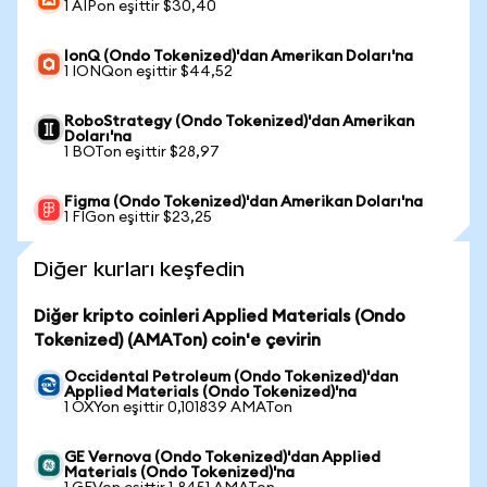
1 AIPon eşittir $30,40
IonQ (Ondo Tokenized)'dan Amerikan Doları'na
1 IONQon eşittir $44,52
RoboStrategy (Ondo Tokenized)'dan Amerikan
Doları'na
1 BOTon eşittir $28,97
Figma (Ondo Tokenized)'dan Amerikan Doları'na
1 FIGon eşittir $23,25
Diğer kurları keşfedin
Diğer kripto coinleri Applied Materials (Ondo
Tokenized) (AMATon) coin'e çevirin
Occidental Petroleum (Ondo Tokenized)'dan
Applied Materials (Ondo Tokenized)'na
1 OXYon eşittir 0,101839 AMATon
GE Vernova (Ondo Tokenized)'dan Applied
Materials (Ondo Tokenized)'na