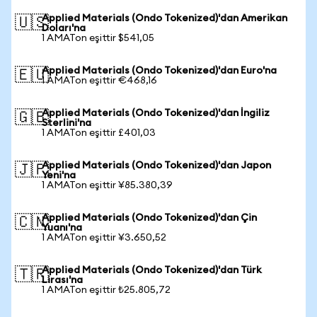
Applied Materials (Ondo Tokenized)'dan Amerikan
🇺🇸
Doları'na
1 AMATon eşittir $541,05
Applied Materials (Ondo Tokenized)'dan Euro'na
🇪🇺
1 AMATon eşittir €468,16
Applied Materials (Ondo Tokenized)'dan İngiliz
🇬🇧
Sterlini'na
1 AMATon eşittir £401,03
Applied Materials (Ondo Tokenized)'dan Japon
🇯🇵
Yeni'na
1 AMATon eşittir ¥85.380,39
Applied Materials (Ondo Tokenized)'dan Çin
🇨🇳
Yuanı'na
1 AMATon eşittir ¥3.650,52
Applied Materials (Ondo Tokenized)'dan Türk
🇹🇷
Lirası'na
1 AMATon eşittir ₺25.805,72