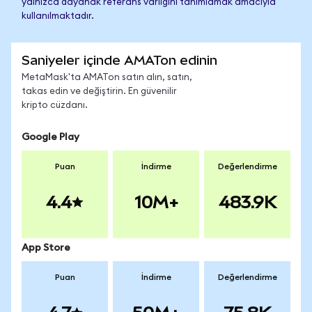
yalnızca dayanak referans varlığını tanımlamak amacıyla
kullanılmaktadır.
Saniyeler içinde AMATon edinin
MetaMask'ta AMATon satın alın, satın,
takas edin ve değiştirin. En güvenilir
kripto cüzdanı.
Google Play
Puan
İndirme
Değerlendirme
4.4
10M+
483.9K
App Store
Puan
İndirme
Değerlendirme