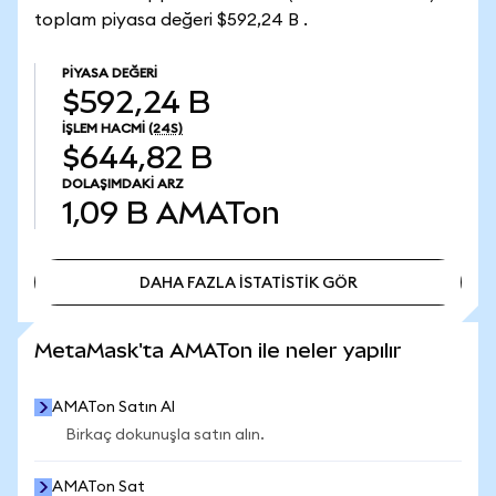
toplam piyasa değeri $592,24 B .
PIYASA DEĞERI
$592,24 B
İŞLEM HACMI
(24S)
$644,82 B
DOLAŞIMDAKI ARZ
1,09 B
AMATon
DAHA FAZLA İSTATİSTİK GÖR
DAHA FAZLA İSTATİSTİK GÖR
MetaMask'ta AMATon ile neler yapılır
AMATon Satın Al
Birkaç dokunuşla satın alın.
AMATon Sat