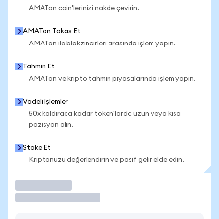
AMATon coin'lerinizi nakde çevirin.
AMATon Takas Et
AMATon ile blokzincirleri arasında işlem yapın.
Tahmin Et
AMATon ve kripto tahmin piyasalarında işlem yapın.
Vadeli İşlemler
50x kaldıraca kadar token'larda uzun veya kısa
pozisyon alın.
Stake Et
Kriptonuzu değerlendirin ve pasif gelir elde edin.
İşlem Yap