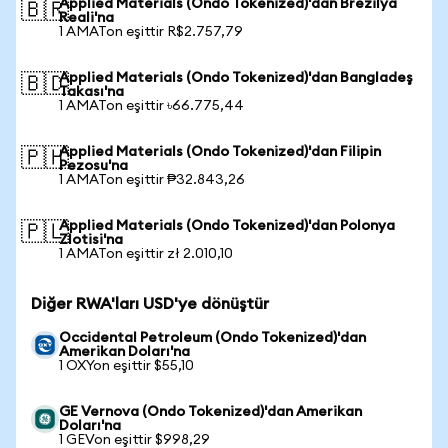
Applied Materials (Ondo Tokenized)'dan Brezilya
🇧🇷
Reali'na
1 AMATon eşittir R$2.757,79
Applied Materials (Ondo Tokenized)'dan Bangladeş
🇧🇩
Takası'na
1 AMATon eşittir ৳66.775,44
Applied Materials (Ondo Tokenized)'dan Filipin
🇵🇭
Pezosu'na
1 AMATon eşittir ₱32.843,26
Applied Materials (Ondo Tokenized)'dan Polonya
🇵🇱
Zlotisi'na
1 AMATon eşittir zł 2.010,10
Diğer RWA'ları USD'ye dönüştür
Occidental Petroleum (Ondo Tokenized)'dan
Amerikan Doları'na
1 OXYon eşittir $55,10
GE Vernova (Ondo Tokenized)'dan Amerikan
Doları'na
1 GEVon eşittir $998,29