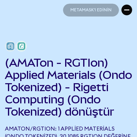
METAMASK'I EDİNİN
METAMASK'I EDİNİN
(AMATon - RGTIon)
Applied Materials (Ondo
Tokenized) - Rigetti
Computing (Ondo
Tokenized) dönüştür
AMATON/RGTION: 1 APPLIED MATERIALS
(ONDO TOKENIZED), 30,1085 RGTION DEĞERINE