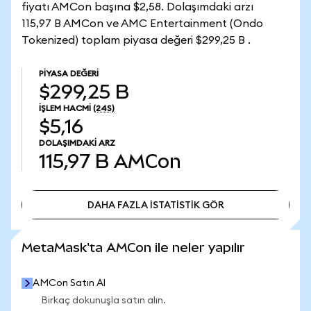
fiyatı AMCon başına $2,58. Dolaşımdaki arzı
115,97 B AMCon ve AMC Entertainment (Ondo
Tokenized) toplam piyasa değeri $299,25 B .
PIYASA DEĞERI
$299,25 B
İŞLEM HACMI
(24S)
$5,16
DOLAŞIMDAKI ARZ
115,97 B
AMCon
DAHA FAZLA İSTATİSTİK GÖR
DAHA FAZLA İSTATİSTİK GÖR
MetaMask'ta AMCon ile neler yapılır
AMCon Satın Al
Birkaç dokunuşla satın alın.