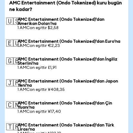
AMC Entertainment (Ondo Tokenized) kuru bugün
ne kadar?
AMC Entertainment (Ondo Tokenized)'dan
🇺🇸
Amerikan Doları'na
1 AMCon eşittir $2,58
AMC Entertainment (Ondo Tokenized)'dan Euro'na
🇪🇺
1 AMCon eşittir €2,23
AMC Entertainment (Ondo Tokenized)'dan İngiliz
🇬🇧
Sterlini'na
1 AMCon eşittir £1,91
AMC Entertainment (Ondo Tokenized)'dan Japon
🇯🇵
Yeni'na
1 AMCon eşittir ¥408,35
AMC Entertainment (Ondo Tokenized)'dan Çin
🇨🇳
Yuanı'na
1 AMCon eşittir ¥17,40
AMC Entertainment (Ondo Tokenized)'dan Türk
🇹🇷
Lirası'na