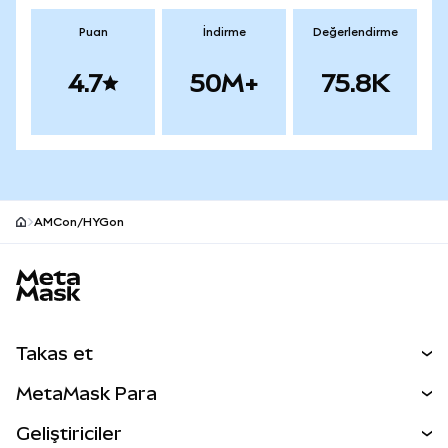
Puan
İndirme
Değerlendirme
4.7
50M+
75.8K
AMCon/HYGon
MetaMask site alt bilgisi
Takas et
Takas İşlemleri
MetaMask Para
Tahmin Et
YENİ
Kripto Al
Geliştiriciler
Perps
YENİ