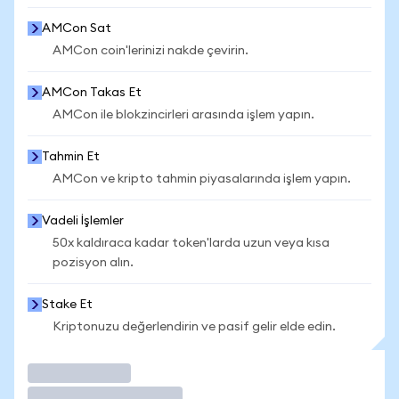
AMCon Sat
AMCon coin'lerinizi nakde çevirin.
AMCon Takas Et
AMCon ile blokzincirleri arasında işlem yapın.
Tahmin Et
AMCon ve kripto tahmin piyasalarında işlem yapın.
Vadeli İşlemler
50x kaldıraca kadar token'larda uzun veya kısa
pozisyon alın.
Stake Et
Kriptonuzu değerlendirin ve pasif gelir elde edin.
İşlem Yap