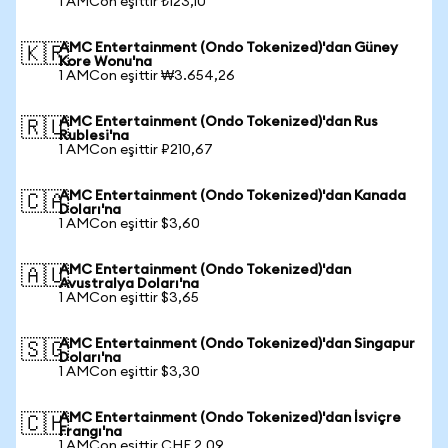
1 AMCon eşittir ₺123,10
AMC Entertainment (Ondo Tokenized)'dan Güney
🇰🇷
Kore Wonu'na
1 AMCon eşittir ₩3.654,26
AMC Entertainment (Ondo Tokenized)'dan Rus
🇷🇺
Rublesi'na
1 AMCon eşittir ₽210,67
AMC Entertainment (Ondo Tokenized)'dan Kanada
🇨🇦
Doları'na
1 AMCon eşittir $3,60
AMC Entertainment (Ondo Tokenized)'dan
🇦🇺
Avustralya Doları'na
1 AMCon eşittir $3,65
AMC Entertainment (Ondo Tokenized)'dan Singapur
🇸🇬
Doları'na
1 AMCon eşittir $3,30
AMC Entertainment (Ondo Tokenized)'dan İsviçre
🇨🇭
Frangı'na
1 AMCon eşittir CHF 2,09