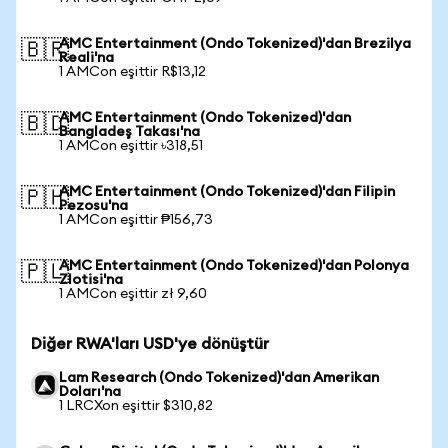
AMC Entertainment (Ondo Tokenized)'dan Brezilya
🇧🇷
Reali'na
1 AMCon eşittir R$13,12
AMC Entertainment (Ondo Tokenized)'dan
🇧🇩
Bangladeş Takası'na
1 AMCon eşittir ৳318,51
AMC Entertainment (Ondo Tokenized)'dan Filipin
🇵🇭
Pezosu'na
1 AMCon eşittir ₱156,73
AMC Entertainment (Ondo Tokenized)'dan Polonya
🇵🇱
Zlotisi'na
1 AMCon eşittir zł 9,60
Diğer RWA'ları USD'ye dönüştür
Lam Research (Ondo Tokenized)'dan Amerikan
Doları'na
1 LRCXon eşittir $310,82