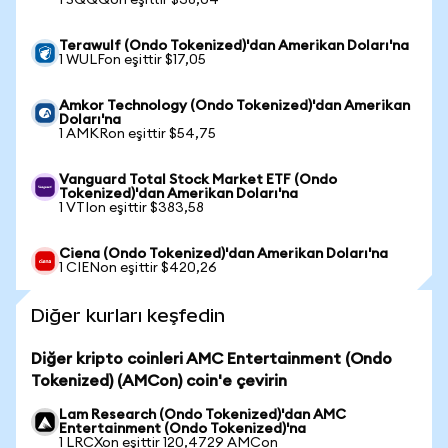
1 SQQQon eşittir $38,04
Terawulf (Ondo Tokenized)'dan Amerikan Doları'na
1 WULFon eşittir $17,05
Amkor Technology (Ondo Tokenized)'dan Amerikan
Doları'na
1 AMKRon eşittir $54,75
Vanguard Total Stock Market ETF (Ondo
Tokenized)'dan Amerikan Doları'na
1 VTIon eşittir $383,58
Ciena (Ondo Tokenized)'dan Amerikan Doları'na
1 CIENon eşittir $420,26
Diğer kurları keşfedin
Diğer kripto coinleri AMC Entertainment (Ondo
Tokenized) (AMCon) coin'e çevirin
Lam Research (Ondo Tokenized)'dan AMC
Entertainment (Ondo Tokenized)'na
1 LRCXon eşittir 120,4729 AMCon