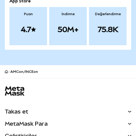
App Store
Puan
İndirme
Değerlendirme
4.7
50M+
75.8K
AMCon/INCEon
MetaMask site alt bilgisi
Takas et
Takas İşlemleri
MetaMask Para
Tahmin Et
YENİ
Kripto Al
Geliştiriciler