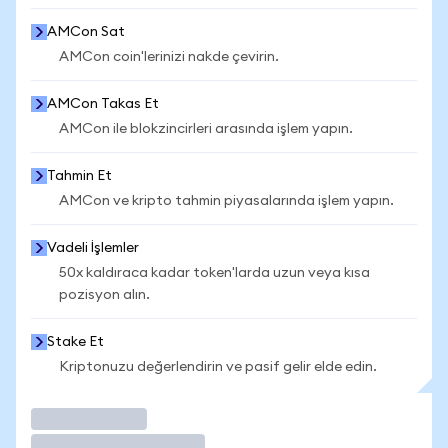
AMCon Sat
AMCon coin'lerinizi nakde çevirin.
AMCon Takas Et
AMCon ile blokzincirleri arasında işlem yapın.
Tahmin Et
AMCon ve kripto tahmin piyasalarında işlem yapın.
Vadeli İşlemler
50x kaldıraca kadar token'larda uzun veya kısa
pozisyon alın.
Stake Et
Kriptonuzu değerlendirin ve pasif gelir elde edin.
İşlem Yap