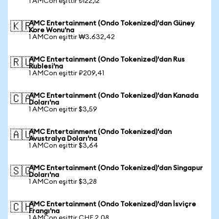
1 AMCon eşittir ₺122,12
AMC Entertainment (Ondo Tokenized)'dan Güney
🇰🇷
Kore Wonu'na
1 AMCon eşittir ₩3.632,42
AMC Entertainment (Ondo Tokenized)'dan Rus
🇷🇺
Rublesi'na
1 AMCon eşittir ₽209,41
AMC Entertainment (Ondo Tokenized)'dan Kanada
🇨🇦
Doları'na
1 AMCon eşittir $3,59
AMC Entertainment (Ondo Tokenized)'dan
🇦🇺
Avustralya Doları'na
1 AMCon eşittir $3,64
AMC Entertainment (Ondo Tokenized)'dan Singapur
🇸🇬
Doları'na
1 AMCon eşittir $3,28
AMC Entertainment (Ondo Tokenized)'dan İsviçre
🇨🇭
Frangı'na
1 AMCon eşittir CHF 2,08