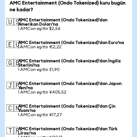
AMC Entertainment (Ondo Tokenized) kuru bugün
ne kadar?
AMC Entertainment (Ondo Tokenized)'dan
🇺🇸
Amerikan Doları'na
1 AMCon eşittir $2,56
AMC Entertainment (Ondo Tokenized)'dan Euro'na
🇪🇺
1 AMCon eşittir €2,22
AMC Entertainment (Ondo Tokenized)'dan İngiliz
🇬🇧
Sterlini'na
1 AMCon eşittir £1,90
AMC Entertainment (Ondo Tokenized)'dan Japon
🇯🇵
Yeni'na
1 AMCon eşittir ¥405,52
AMC Entertainment (Ondo Tokenized)'dan Çin
🇨🇳
Yuanı'na
1 AMCon eşittir ¥17,27
AMC Entertainment (Ondo Tokenized)'dan Türk
🇹🇷
Lirası'na