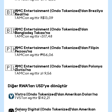
AMC Entertainment (Ondo Tokenized)'dan Brezilya
🇧🇷
Reali'na
1 AMCon eşittir R$13,09
AMC Entertainment (Ondo Tokenized)'dan
🇧🇩
Bangladeş Takası'na
1 AMCon eşittir ৳317,48
AMC Entertainment (Ondo Tokenized)'dan Filipin
🇵🇭
Pezosu'na
1 AMCon eşittir ₱156,06
AMC Entertainment (Ondo Tokenized)'dan Polonya
🇵🇱
Zlotisi'na
1 AMCon eşittir zł 9,56
Diğer RWA'ları USD'ye dönüştür
Vistra (Ondo Tokenized)'dan Amerikan Doları'na
1 VSTon eşittir $142,21
Galaxy Digital (Ondo Tokenized)'dan Amerikan