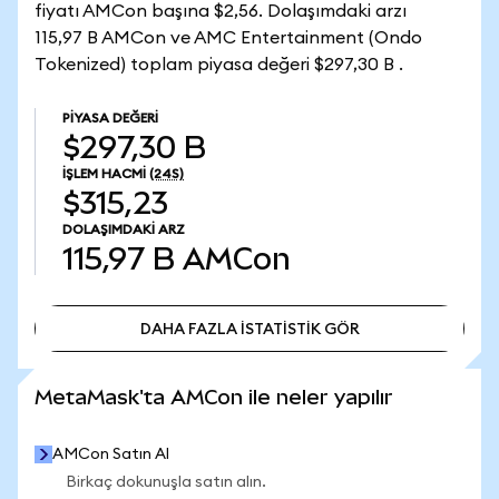
fiyatı AMCon başına $2,56. Dolaşımdaki arzı
115,97 B AMCon ve AMC Entertainment (Ondo
Tokenized) toplam piyasa değeri $297,30 B .
PIYASA DEĞERI
$297,30 B
İŞLEM HACMI
(24S)
$315,23
DOLAŞIMDAKI ARZ
115,97 B
AMCon
DAHA FAZLA İSTATİSTİK GÖR
DAHA FAZLA İSTATİSTİK GÖR
MetaMask'ta AMCon ile neler yapılır
AMCon Satın Al
Birkaç dokunuşla satın alın.