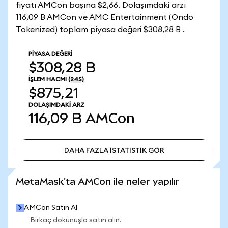
fiyatı AMCon başına $2,66. Dolaşımdaki arzı
116,09 B AMCon ve AMC Entertainment (Ondo
Tokenized) toplam piyasa değeri $308,28 B .
PIYASA DEĞERI
$308,28 B
İŞLEM HACMI
(24S)
$875,21
DOLAŞIMDAKI ARZ
116,09 B
AMCon
DAHA FAZLA İSTATİSTİK GÖR
DAHA FAZLA İSTATİSTİK GÖR
MetaMask'ta AMCon ile neler yapılır
AMCon Satın Al
Birkaç dokunuşla satın alın.