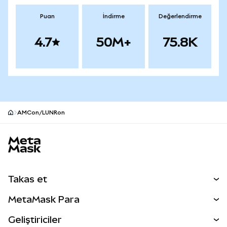
Puan
İndirme
Değerlendirme
4.7
50M+
75.8K
AMCon/LUNRon
MetaMask site alt bilgisi
Takas et
Takas İşlemleri
MetaMask Para
Tahmin Et
YENİ
Kripto Al
Geliştiriciler
Perps
YENİ