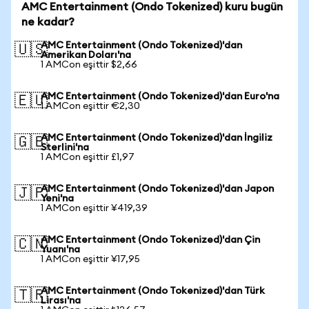
AMC Entertainment (Ondo Tokenized) kuru bugün
ne kadar?
AMC Entertainment (Ondo Tokenized)'dan
🇺🇸
Amerikan Doları'na
1 AMCon eşittir $2,66
AMC Entertainment (Ondo Tokenized)'dan Euro'na
🇪🇺
1 AMCon eşittir €2,30
AMC Entertainment (Ondo Tokenized)'dan İngiliz
🇬🇧
Sterlini'na
1 AMCon eşittir £1,97
AMC Entertainment (Ondo Tokenized)'dan Japon
🇯🇵
Yeni'na
1 AMCon eşittir ¥419,39
AMC Entertainment (Ondo Tokenized)'dan Çin
🇨🇳
Yuanı'na
1 AMCon eşittir ¥17,95
AMC Entertainment (Ondo Tokenized)'dan Türk
🇹🇷
Lirası'na