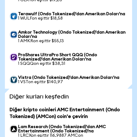
1 GLXYon eşittir $19,26
Terawulf (Ondo Tokenized)'dan Amerikan Doları'na
1 WULFon eşittir $18,58
Amkor Technology (Ondo Tokenized)'dan Amerikan
Doları'na
1 AMKRon eşittir $55,13
ProShares UltraPro Short QQQ (Ondo
Tokenized)'dan Amerikan Doları'na
1 SQQQon eşittir $38,31
Vistra (Ondo Tokenized)'dan Amerikan Doları'na
1 VSTon eşittir $140,97
Diğer kurları keşfedin
Diğer kripto coinleri AMC Entertainment (Ondo
Tokenized) (AMCon) coin'e çevirin
Lam Research (Ondo Tokenized)'dan AMC
Entertainment (Ondo Tokenized)'na
1 LRCXon eşittir 116,9887 AMCon