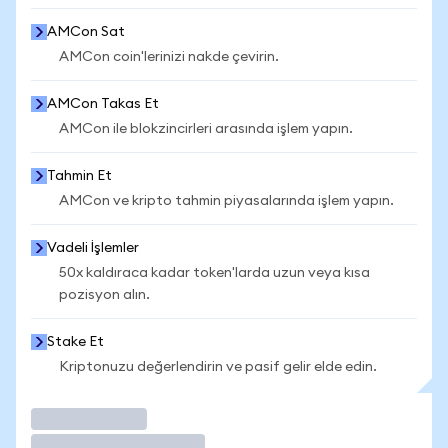
AMCon Sat
AMCon coin'lerinizi nakde çevirin.
AMCon Takas Et
AMCon ile blokzincirleri arasında işlem yapın.
Tahmin Et
AMCon ve kripto tahmin piyasalarında işlem yapın.
Vadeli İşlemler
50x kaldıraca kadar token'larda uzun veya kısa
pozisyon alın.
Stake Et
Kriptonuzu değerlendirin ve pasif gelir elde edin.
İşlem Yap