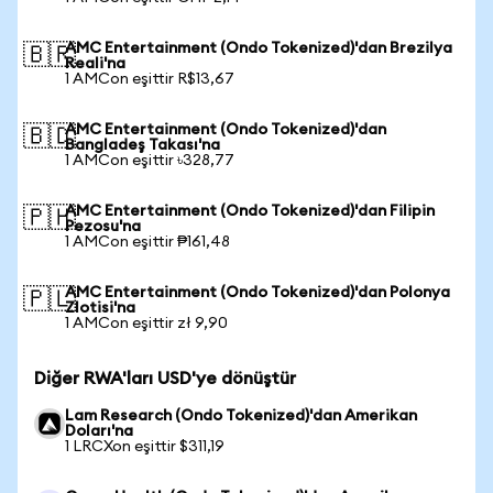
AMC Entertainment (Ondo Tokenized)'dan Brezilya
🇧🇷
Reali'na
1 AMCon eşittir R$13,67
AMC Entertainment (Ondo Tokenized)'dan
🇧🇩
Bangladeş Takası'na
1 AMCon eşittir ৳328,77
AMC Entertainment (Ondo Tokenized)'dan Filipin
🇵🇭
Pezosu'na
1 AMCon eşittir ₱161,48
AMC Entertainment (Ondo Tokenized)'dan Polonya
🇵🇱
Zlotisi'na
1 AMCon eşittir zł 9,90
Diğer RWA'ları USD'ye dönüştür
Lam Research (Ondo Tokenized)'dan Amerikan
Doları'na
1 LRCXon eşittir $311,19