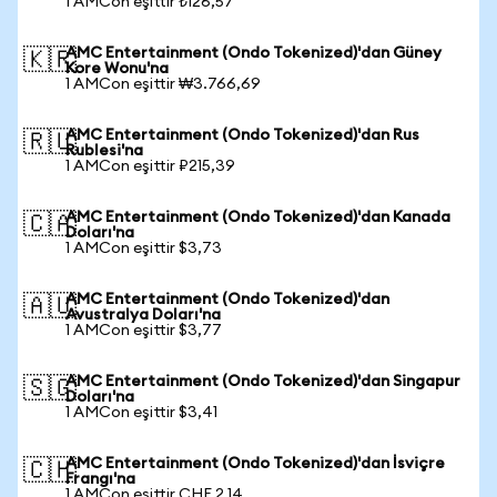
1 AMCon eşittir ₺126,57
AMC Entertainment (Ondo Tokenized)'dan Güney
🇰🇷
Kore Wonu'na
1 AMCon eşittir ₩3.766,69
AMC Entertainment (Ondo Tokenized)'dan Rus
🇷🇺
Rublesi'na
1 AMCon eşittir ₽215,39
AMC Entertainment (Ondo Tokenized)'dan Kanada
🇨🇦
Doları'na
1 AMCon eşittir $3,73
AMC Entertainment (Ondo Tokenized)'dan
🇦🇺
Avustralya Doları'na
1 AMCon eşittir $3,77
AMC Entertainment (Ondo Tokenized)'dan Singapur
🇸🇬
Doları'na
1 AMCon eşittir $3,41
AMC Entertainment (Ondo Tokenized)'dan İsviçre
🇨🇭
Frangı'na
1 AMCon eşittir CHF 2,14