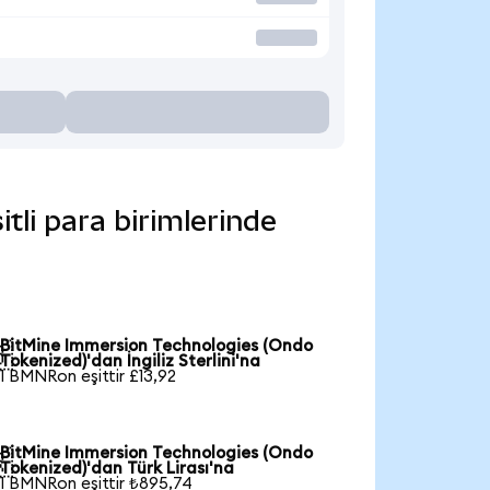
tli para birimlerinde
BitMine Immersion Technologies (Ondo

Tokenized)'dan İngiliz Sterlini'na
1 BMNRon eşittir £13,92
BitMine Immersion Technologies (Ondo

Tokenized)'dan Türk Lirası'na
1 BMNRon eşittir ₺895,74