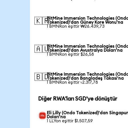
BitMine Immersion Technologies (Ond
🇰🇷
Tokenized)'dan Güney Kore Wonu'na
1 BMNRon eşittir ₩26.439,73
BitMine Immersion Technologies (Ond
🇦🇺
Tokenized)'dan Avustralya Doları'na
1 BMNRon eşittir $26,58
BitMine Immersion Technologies (Ond
🇧🇩
Tokenized)'dan Bangladeş Takası'na
1 BMNRon eşittir ৳2.317,78
Diğer RWA'ları SGD'ye dönüştür
Eli Lilly (Ondo Tokenized)'dan Singapu
Doları'na
1 LLYon eşittir $1.507,59