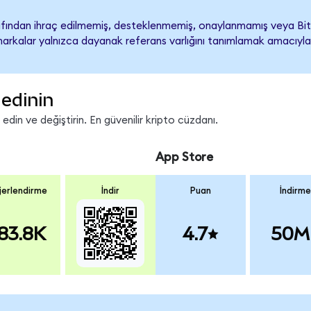
fından ihraç edilmemiş, desteklenmemiş, onaylanmamış veya Bit
ari markalar yalnızca dayanak referans varlığını tanımlamak amacıyla
edinin
in ve değiştirin. En güvenilir kripto cüzdanı.
App Store
erlendirme
İndir
Puan
İndirme
83.8K
4.7
50M