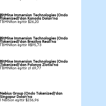
BitMine Immersion Technologies (Ondo

Tokenized)'dan Kanada Doları'na
1 BMNRon eşittir $26,20
BitMine Immersion Technologies (Ondo

Tokenized)'dan Brezilya Reali'na
1 BMNRon eşittir R$95,73
BitMine Immersion Technologies (Ondo

Tokenized)'dan Polonya Zlotisi'na
1 BMNRon eşittir zł 69,77
Nebius Group (Ondo Tokenized)'dan
Singapur Doları'na
1 NBISon eşittir $236,96