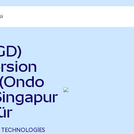
ci
GD)
rsion
 (Ondo
Singapur
ür
N TECHNOLOGIES