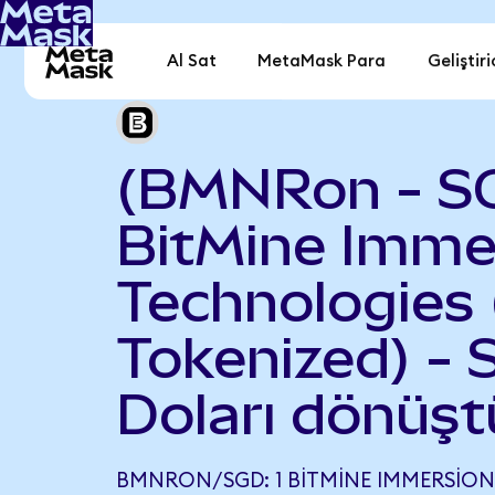
Al Sat
MetaMask Para
Geliştiri
(BMNRon - S
BitMine Imme
Technologies
Tokenized) - 
Doları dönüşt
BMNRON/SGD: 1 BITMINE IMMERSIO