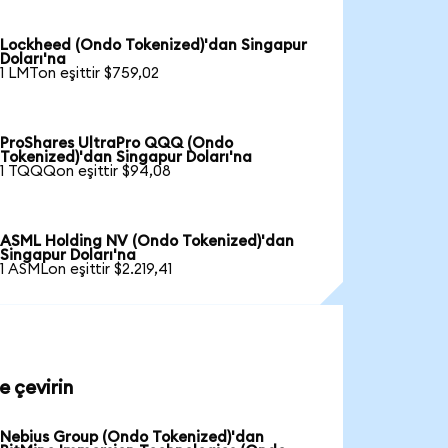
Lockheed (Ondo Tokenized)'dan Singapur
Doları'na
1 LMTon eşittir $759,02
ProShares UltraPro QQQ (Ondo
Tokenized)'dan Singapur Doları'na
1 TQQQon eşittir $94,08
ASML Holding NV (Ondo Tokenized)'dan
Singapur Doları'na
1 ASMLon eşittir $2.219,41
e çevirin
Nebius Group (Ondo Tokenized)'dan