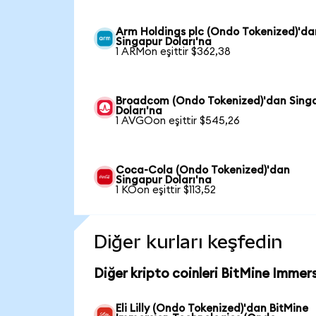
Arm Holdings plc (Ondo Tokenized)'da
Singapur Doları'na
1 ARMon eşittir $362,38
Broadcom (Ondo Tokenized)'dan Sing
Doları'na
1 AVGOon eşittir $545,26
Coca-Cola (Ondo Tokenized)'dan
Singapur Doları'na
1 KOon eşittir $113,52
Diğer kurları keşfedin
Diğer kripto coinleri BitMine Immer
Eli Lilly (Ondo Tokenized)'dan BitMine