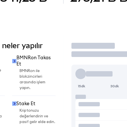
eler yapılır
İşlem Yap
BMNRon Takas
Et
e
BMNRon ile
blokzincirleri
arasında işlem
15dk
30dk
yapın.
Stake Et
Kriptonuzu
a
değerlendirin ve
pasif gelir elde edin.