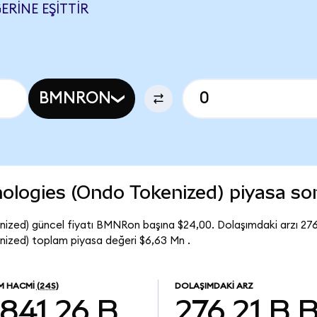
ERINE EŞITTIR
BMNRON
ologies (Ondo Tokenized) piyasa s
ized) güncel fiyatı BMNRon başına $24,00. Dolaşımdaki arzı 27
ized) toplam piyasa değeri $6,63 Mn .
EM HACMI
(24S)
DOLAŞIMDAKI ARZ
841,26 B
276,21 B