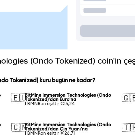
ogies (Ondo Tokenized) coin'in çeşi
ndo Tokenized) kuru bugün ne kadar?
o
BitMine Immersion Technologies (Ondo
🇪🇺
🇬
Tokenized)'dan Euro'na
1 BMNRon eşittir €16,24
o
BitMine Immersion Technologies (Ondo
🇨🇳
🇹
Tokenized)'dan Çin Yuanı'na
1 BMNRon eşittir ¥126,71