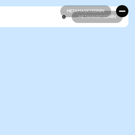
METAMASK'I EDİNİN
METAMASK'I EDİNİN
METAMASK'I EDİNİN
METAMASK'I EDİNİN