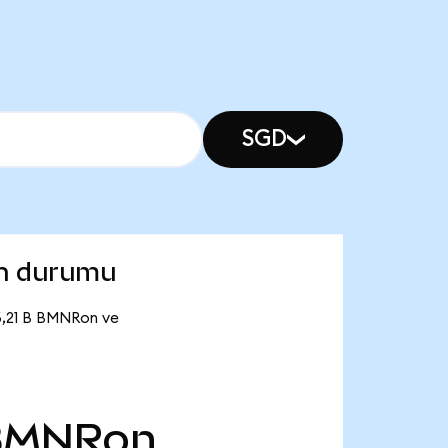
SGD
on durumu
6,21 B BMNRon ve
BMNRon