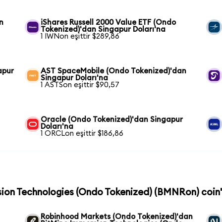
n
iShares Russell 2000 Value ETF (Ondo
Tokenized)'dan Singapur Doları'na
1 IWNon eşittir $289,86
apur
AST SpaceMobile (Ondo Tokenized)'dan
Singapur Doları'na
1 ASTSon eşittir $90,57
Oracle (Ondo Tokenized)'dan Singapur
Doları'na
1 ORCLon eşittir $186,86
sion Technologies (Ondo Tokenized) (BMNRon) coin'
Robinhood Markets (Ondo Tokenized)'dan