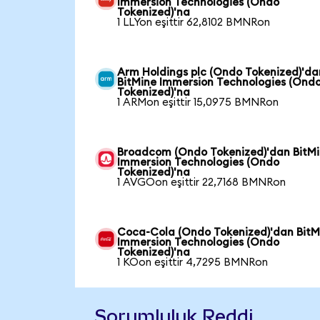
Immersion Technologies (Ondo
Tokenized)'na
1 LLYon eşittir 62,8102 BMNRon
Arm Holdings plc (Ondo Tokenized)'da
BitMine Immersion Technologies (Ond
Tokenized)'na
1 ARMon eşittir 15,0975 BMNRon
Broadcom (Ondo Tokenized)'dan BitM
Immersion Technologies (Ondo
Tokenized)'na
1 AVGOon eşittir 22,7168 BMNRon
Coca-Cola (Ondo Tokenized)'dan BitM
Immersion Technologies (Ondo
Tokenized)'na
1 KOon eşittir 4,7295 BMNRon
Sorumluluk Reddi