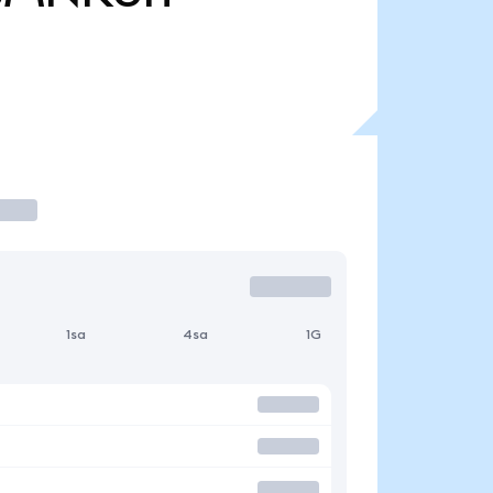
1sa
4sa
1G