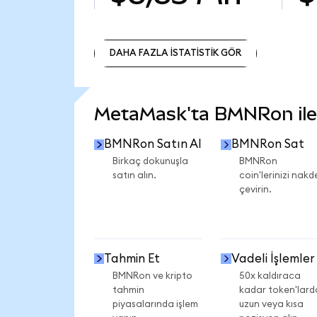
DAHA FAZLA İSTATİSTİK GÖR
DAHA FAZLA İSTATİSTİK GÖR
MetaMask'ta BMNRon ile n
BMNRon Satın Al
BMNRon Sat
Birkaç dokunuşla
BMNRon
satın alın.
coin'lerinizi nakd
çevirin.
Tahmin Et
Vadeli İşlemler
BMNRon ve kripto
50x kaldıraca
tahmin
kadar token'lard
piyasalarında işlem
uzun veya kısa