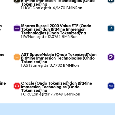
BitMine Immersion Technologies (Ondo
Tokenized)'na
1 HOODon eşittir 4,9670 BMNRon
n
iShares Russell 2000 Value ETF (Ondo
o
Tokenized)'dan BitMine Immersion
Technologies (Ondo Tokenized)'na
1 IWNon eşittir 12,0762 BMNRon
ine
AST SpaceMobile (Ondo Tokenized)'dan
BitMine Immersion Technologies (Ondo
Tokenized)'na
1 ASTSon eşittir 3,7732 BMNRon
ine
Oracle (Ondo Tokenized)'dan BitMine
Immersion Technologies (Ondo
Tokenized)'na
1 ORCLon eşittir 7,7849 BMNRon