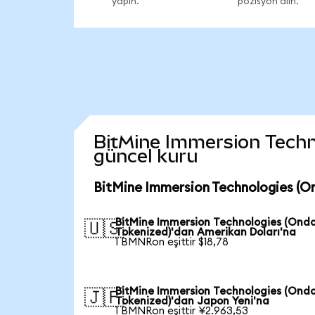
yapın.
pozisyon alın.
BitMine Immersion Technol
güncel kuru
BitMine Immersion Technologies (O
BitMine Immersion Technologies (Ond
🇺🇸
Tokenized)'dan Amerikan Doları'na
1 BMNRon eşittir $18,78
BitMine Immersion Technologies (Ond
🇯🇵
Tokenized)'dan Japon Yeni'na
1 BMNRon eşittir ¥2.963,53