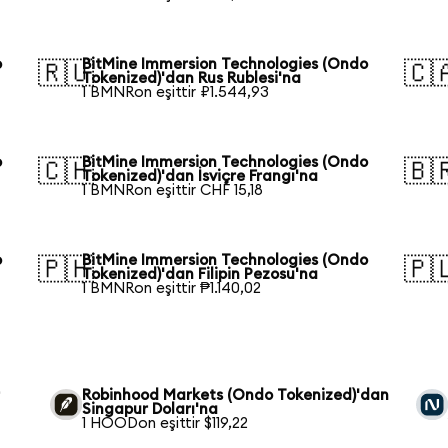
o
BitMine Immersion Technologies (Ondo
🇷🇺
🇨
Tokenized)'dan Rus Rublesi'na
1 BMNRon eşittir ₽1.544,93
o
BitMine Immersion Technologies (Ondo
🇨🇭
🇧
Tokenized)'dan İsviçre Frangı'na
1 BMNRon eşittir CHF 15,18
o
BitMine Immersion Technologies (Ondo
🇵🇭
🇵
Tokenized)'dan Filipin Pezosu'na
1 BMNRon eşittir ₱1.140,02
r
Robinhood Markets (Ondo Tokenized)'dan
Singapur Doları'na
1 HOODon eşittir $119,22