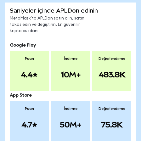
Saniyeler içinde APLDon edinin
MetaMask'ta APLDon satın alın, satın,
takas edin ve değiştirin. En güvenilir
kripto cüzdanı.
Google Play
Puan
İndirme
Değerlendirme
4.4
10M+
483.8K
App Store
Puan
İndirme
Değerlendirme
4.7
50M+
75.8K