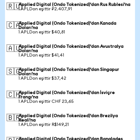
Applied Digital (Ondo Tokenized)'dan Rus Rublesi'na
🇷🇺
1 APLDon eşittir ₽2.407,91
Applied Digital (Ondo Tokenized)'dan Kanada
🇨🇦
Doları'na
1 APLDon eşittir $40,81
Applied Digital (Ondo Tokenized)'dan Avustralya
🇦🇺
Doları'na
1 APLDon eşittir $41,41
Applied Digital (Ondo Tokenized)'dan Singapur
🇸🇬
Doları'na
1 APLDon eşittir $37,42
Applied Digital (Ondo Tokenized)'dan İsviçre
🇨🇭
Frangı'na
1 APLDon eşittir CHF 23,65
Applied Digital (Ondo Tokenized)'dan Brezilya
🇧🇷
Reali'na
1 APLDon eşittir R$149,21
Applied Digital (Ondo Tokenized)'dan Bangladeş