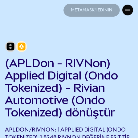
METAMASK'I EDİNİN
METAMASK'I EDİNİN
(APLDon - RIVNon)
Applied Digital (Ondo
Tokenized) - Rivian
Automotive (Ondo
Tokenized) dönüştür
APLDON/RIVNON: 1 APPLIED DIGITAL (ONDO
TOKENIZED), 1,8248 RIVNON DEĞERINE EŞITTIR