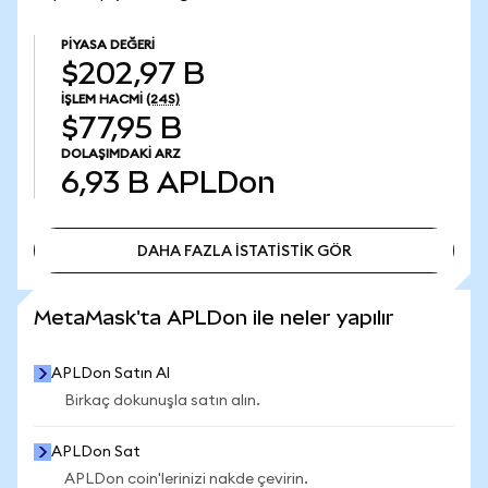
PIYASA DEĞERI
$202,97 B
İŞLEM HACMI
(24S)
$77,95 B
DOLAŞIMDAKI ARZ
6,93 B
APLDon
DAHA FAZLA İSTATİSTİK GÖR
DAHA FAZLA İSTATİSTİK GÖR
MetaMask'ta APLDon ile neler yapılır
APLDon Satın Al
Birkaç dokunuşla satın alın.
APLDon Sat
APLDon coin'lerinizi nakde çevirin.