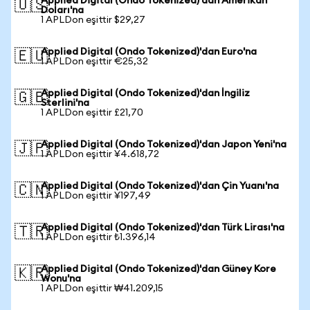
Applied Digital (Ondo Tokenized)'dan Amerikan
🇺🇸
Doları'na
1 APLDon eşittir $29,27
Applied Digital (Ondo Tokenized)'dan Euro'na
🇪🇺
1 APLDon eşittir €25,32
Applied Digital (Ondo Tokenized)'dan İngiliz
🇬🇧
Sterlini'na
1 APLDon eşittir £21,70
Applied Digital (Ondo Tokenized)'dan Japon Yeni'na
🇯🇵
1 APLDon eşittir ¥4.618,72
Applied Digital (Ondo Tokenized)'dan Çin Yuanı'na
🇨🇳
1 APLDon eşittir ¥197,49
Applied Digital (Ondo Tokenized)'dan Türk Lirası'na
🇹🇷
1 APLDon eşittir ₺1.396,14
Applied Digital (Ondo Tokenized)'dan Güney Kore
🇰🇷
Wonu'na
1 APLDon eşittir ₩41.209,15