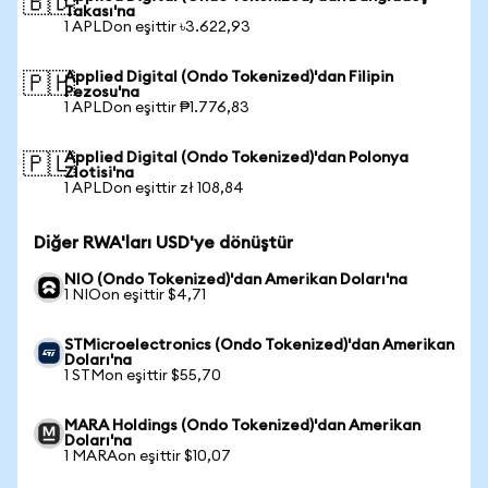
🇧🇩
Takası'na
1 APLDon eşittir ৳3.622,93
Applied Digital (Ondo Tokenized)'dan Filipin
🇵🇭
Pezosu'na
1 APLDon eşittir ₱1.776,83
Applied Digital (Ondo Tokenized)'dan Polonya
🇵🇱
Zlotisi'na
1 APLDon eşittir zł 108,84
Diğer RWA'ları USD'ye dönüştür
NIO (Ondo Tokenized)'dan Amerikan Doları'na
1 NIOon eşittir $4,71
STMicroelectronics (Ondo Tokenized)'dan Amerikan
Doları'na
1 STMon eşittir $55,70
MARA Holdings (Ondo Tokenized)'dan Amerikan
Doları'na
1 MARAon eşittir $10,07