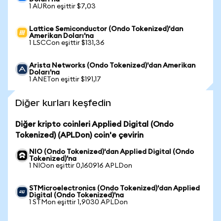
1 AURon eşittir $7,03
Lattice Semiconductor (Ondo Tokenized)'dan
Amerikan Doları'na
1 LSCCon eşittir $131,36
Arista Networks (Ondo Tokenized)'dan Amerikan
Doları'na
1 ANETon eşittir $191,17
Diğer kurları keşfedin
Diğer kripto coinleri Applied Digital (Ondo
Tokenized) (APLDon) coin'e çevirin
NIO (Ondo Tokenized)'dan Applied Digital (Ondo
Tokenized)'na
1 NIOon eşittir 0,160916 APLDon
STMicroelectronics (Ondo Tokenized)'dan Applied
Digital (Ondo Tokenized)'na
1 STMon eşittir 1,9030 APLDon