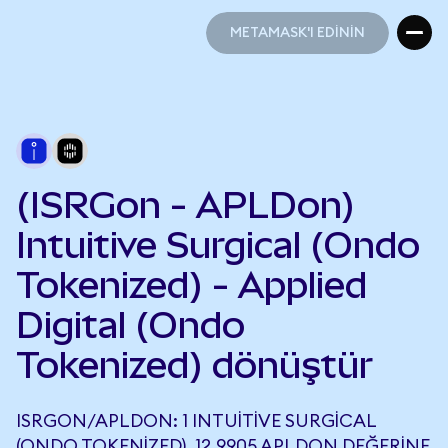
METAMASK'I EDİNİN
METAMASK'I EDİNİN
(ISRGon - APLDon)
Intuitive Surgical (Ondo
Tokenized) - Applied
Digital (Ondo
Tokenized) dönüştür
ISRGON/APLDON: 1 INTUITIVE SURGICAL
(ONDO TOKENIZED), 12,9905 APLDON DEĞERINE