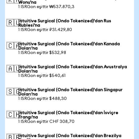
🇰🇷
Wonu'na
1 ISRGon eşittir ₩537.870,3
Intuitive Surgical (Ondo Tokenized)'dan Rus
🇷🇺
Rublesi'na
1 ISRGon eşittir ₽31.429,80
Intuitive Surgical (Ondo Tokenized)'dan Kanada
🇨🇦
Doları'na
1 ISRGon eşittir $532,98
Intuitive Surgical (Ondo Tokenized)'dan Avustralya
🇦🇺
Doları'na
1 ISRGon eşittir $540,61
Intuitive Surgical (Ondo Tokenized)'dan Singapur
🇸🇬
Doları'na
1 ISRGon eşittir $488,30
Intuitive Surgical (Ondo Tokenized)'dan İsviçre
🇨🇭
Frangı'na
1 ISRGon eşittir CHF 308,70
Intuitive Surgical (Ondo Tokenized)'dan Brezilya
🇧🇷