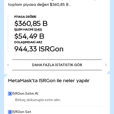
toplam piyasa değeri $360,85 B .
PIYASA DEĞERI
$360,85 B
İŞLEM HACMI
(24S)
$54,49 B
DOLAŞIMDAKI ARZ
944,33
ISRGon
DAHA FAZLA İSTATİSTİK GÖR
DAHA FAZLA İSTATİSTİK GÖR
MetaMask'ta ISRGon ile neler yapılır
ISRGon Satın Al
Birkaç dokunuşla satın alın.
ISRGon Sat