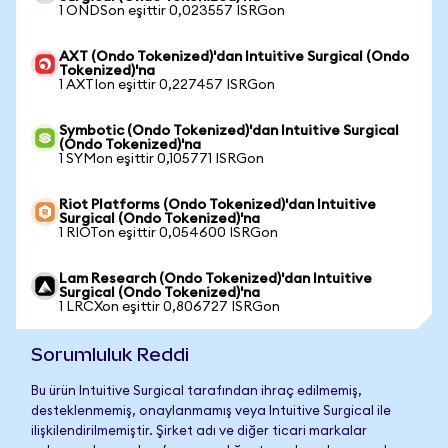
1 ONDSon eşittir 0,023557 ISRGon
AXT (Ondo Tokenized)'dan Intuitive Surgical (Ondo
Tokenized)'na
1 AXTIon eşittir 0,227457 ISRGon
Symbotic (Ondo Tokenized)'dan Intuitive Surgical
(Ondo Tokenized)'na
1 SYMon eşittir 0,105771 ISRGon
Riot Platforms (Ondo Tokenized)'dan Intuitive
Surgical (Ondo Tokenized)'na
1 RIOTon eşittir 0,054600 ISRGon
Lam Research (Ondo Tokenized)'dan Intuitive
Surgical (Ondo Tokenized)'na
1 LRCXon eşittir 0,806727 ISRGon
Sorumluluk Reddi
Bu ürün Intuitive Surgical tarafından ihraç edilmemiş,
desteklenmemiş, onaylanmamış veya Intuitive Surgical ile
ilişkilendirilmemiştir. Şirket adı ve diğer ticari markalar