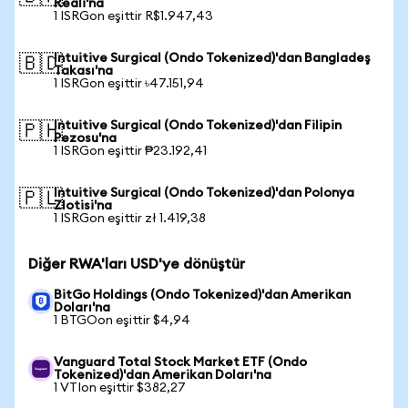
Reali'na
1 ISRGon eşittir R$1.947,43
Intuitive Surgical (Ondo Tokenized)'dan Bangladeş
🇧🇩
Takası'na
1 ISRGon eşittir ৳47.151,94
Intuitive Surgical (Ondo Tokenized)'dan Filipin
🇵🇭
Pezosu'na
1 ISRGon eşittir ₱23.192,41
Intuitive Surgical (Ondo Tokenized)'dan Polonya
🇵🇱
Zlotisi'na
1 ISRGon eşittir zł 1.419,38
Diğer RWA'ları USD'ye dönüştür
BitGo Holdings (Ondo Tokenized)'dan Amerikan
Doları'na
1 BTGOon eşittir $4,94
Vanguard Total Stock Market ETF (Ondo
Tokenized)'dan Amerikan Doları'na
1 VTIon eşittir $382,27