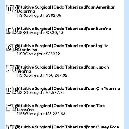
Intuitive Surgical (Ondo Tokenized)'dan Amerikan
🇺🇸
Doları'na
1 ISRGon eşittir $382,05
Intuitive Surgical (Ondo Tokenized)'dan Euro'na
🇪🇺
1 ISRGon eşittir €330,48
Intuitive Surgical (Ondo Tokenized)'dan İngiliz
🇬🇧
Sterlini'na
1 ISRGon eşittir £283,19
Intuitive Surgical (Ondo Tokenized)'dan Japon
🇯🇵
Yeni'na
1 ISRGon eşittir ¥60.287,82
Intuitive Surgical (Ondo Tokenized)'dan Çin Yuanı'na
🇨🇳
1 ISRGon eşittir ¥2.577,74
Intuitive Surgical (Ondo Tokenized)'dan Türk
🇹🇷
Lirası'na
1 ISRGon eşittir ₺18.222,88
Intuitive Surgical (Ondo Tokenized)'dan Güney Kore