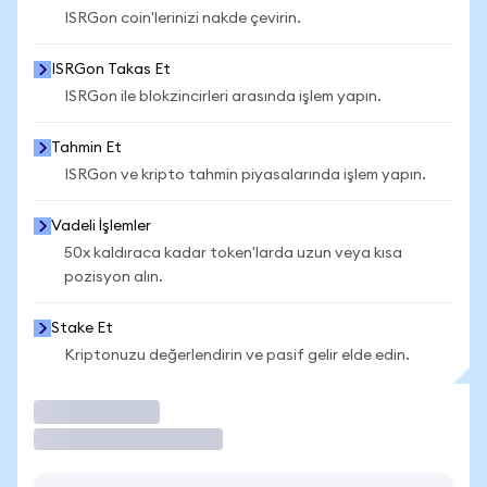
ISRGon coin'lerinizi nakde çevirin.
ISRGon Takas Et
ISRGon ile blokzincirleri arasında işlem yapın.
Tahmin Et
ISRGon ve kripto tahmin piyasalarında işlem yapın.
Vadeli İşlemler
50x kaldıraca kadar token'larda uzun veya kısa
pozisyon alın.
Stake Et
Kriptonuzu değerlendirin ve pasif gelir elde edin.
İşlem Yap