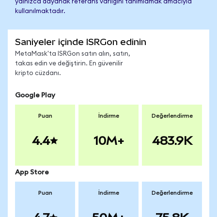
yalnızca dayanak referans varlığını tanımlamak amacıyla
kullanılmaktadır.
Saniyeler içinde ISRGon edinin
MetaMask'ta ISRGon satın alın, satın,
takas edin ve değiştirin. En güvenilir
kripto cüzdanı.
Google Play
Puan
İndirme
Değerlendirme
4.4
10M+
483.9K
App Store
Puan
İndirme
Değerlendirme