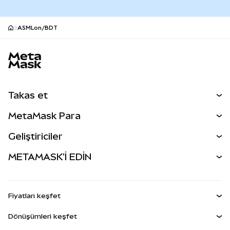
ASMLon/BDT
MetaMask site alt bilgisi
Takas et
Takas İşlemleri
MetaMask Para
Tahmin Et
YENİ
Kripto Al
Geliştiriciler
Perps
YENİ
MetaMask Kart
Dökümantasyon
METAMASK'İ EDİN
RWA'lar
mUSD
YENİ
Kontrol Paneli
İşlem Kalkanı
Kazan
Smart Accounts Kit
Agent Wallet
YENİ
Fiyatları keşfet
Gömülü Cüzdanlar
Snap'ler
Bitcoin Fiyatı
Dönüşümleri keşfet
MetaMask Connect
Ethereum Fiyatı
Ödüller
YENİ
BTC'den USD'ye