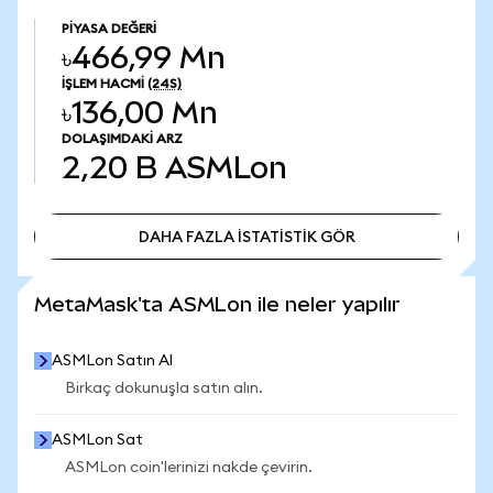
PIYASA DEĞERI
৳466,99 Mn
İŞLEM HACMI
(24S)
৳136,00 Mn
DOLAŞIMDAKI ARZ
2,20 B
ASMLon
DAHA FAZLA İSTATİSTİK GÖR
DAHA FAZLA İSTATİSTİK GÖR
MetaMask'ta ASMLon ile neler yapılır
ASMLon Satın Al
Birkaç dokunuşla satın alın.
ASMLon Sat
ASMLon coin'lerinizi nakde çevirin.