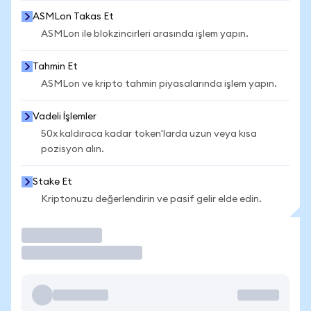
ASMLon Takas Et
ASMLon ile blokzincirleri arasında işlem yapın.
Tahmin Et
ASMLon ve kripto tahmin piyasalarında işlem yapın.
Vadeli İşlemler
50x kaldıraca kadar token'larda uzun veya kısa
pozisyon alın.
Stake Et
Kriptonuzu değerlendirin ve pasif gelir elde edin.
İşlem Yap