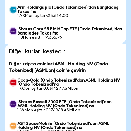
Arm Holdings plc (Ondo Tokenized)'dan Bangladeş
Takası'na
1 ARMon eşittir ৳35.884,00
iShares Core S&P MidCap ETF (Ondo Tokenized)'dan
Bangladeş Takası'na
1 IJHon eşittir ৳9.655,79
Diğer kurları keşfedin
Diğer kripto coinleri ASML Holding NV (Ondo
Tokenized) (ASMLon) coin'e çevirin
Coca-Cola (Ondo Tokenized)'dan ASML Holding NV
(Ondo Tokenized)'na
1 KOon eşittir 0,051427 ASMLon
iShares Russell 2000 ETF (Ondo Tokenized)'dan
ASML Holding NV (Ondo Tokenized)'na
1 IWMon eşittir 0,176388 ASMLon
AST SpaceMobile (Ondo Tokenized)'dan ASML
Holding NV (Ondo Tokenized)'na