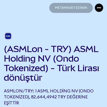
METAMASK'I EDİNİN
METAMASK'I EDİNİN
(ASMLon - TRY) ASML
Holding NV (Ondo
Tokenized) - Türk Lirası
dönüştür
ASMLON/TRY: 1 ASML HOLDING NV (ONDO
TOKENIZED), 82.644,4942 TRY DEĞERINE
EŞITTIR