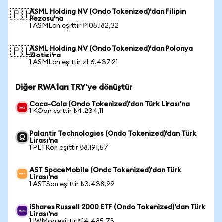
ASML Holding NV (Ondo Tokenized)'dan Filipin
🇵🇭
Pezosu'na
1 ASMLon eşittir ₱105.182,32
ASML Holding NV (Ondo Tokenized)'dan Polonya
🇵🇱
Zlotisi'na
1 ASMLon eşittir zł 6.437,21
Diğer RWA'ları TRY'ye dönüştür
Coca-Cola (Ondo Tokenized)'dan Türk Lirası'na
1 KOon eşittir ₺4.234,11
Palantir Technologies (Ondo Tokenized)'dan Türk
Lirası'na
1 PLTRon eşittir ₺8.191,57
AST SpaceMobile (Ondo Tokenized)'dan Türk
Lirası'na
1 ASTSon eşittir ₺3.438,99
iShares Russell 2000 ETF (Ondo Tokenized)'dan Türk
Lirası'na
1 IWMon eşittir ₺14.485,73