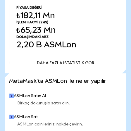
PIYASA DEĞERI
₺182,11 Mn
İŞLEM HACMI
(24S)
₺65,23 Mn
DOLAŞIMDAKI ARZ
2,20 B
ASMLon
DAHA FAZLA İSTATİSTİK GÖR
DAHA FAZLA İSTATİSTİK GÖR
MetaMask'ta ASMLon ile neler yapılır
ASMLon Satın Al
Birkaç dokunuşla satın alın.
ASMLon Sat
ASMLon coin'lerinizi nakde çevirin.