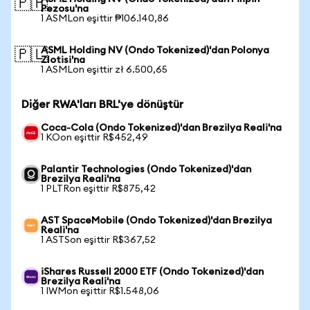
🇵🇭
Pezosu'na
1 ASMLon eşittir ₱106.140,86
ASML Holding NV (Ondo Tokenized)'dan Polonya
🇵🇱
Zlotisi'na
1 ASMLon eşittir zł 6.500,65
Diğer RWA'ları BRL'ye dönüştür
Coca-Cola (Ondo Tokenized)'dan Brezilya Reali'na
1 KOon eşittir R$452,49
Palantir Technologies (Ondo Tokenized)'dan
Brezilya Reali'na
1 PLTRon eşittir R$875,42
AST SpaceMobile (Ondo Tokenized)'dan Brezilya
Reali'na
1 ASTSon eşittir R$367,52
iShares Russell 2000 ETF (Ondo Tokenized)'dan
Brezilya Reali'na
1 IWMon eşittir R$1.548,06