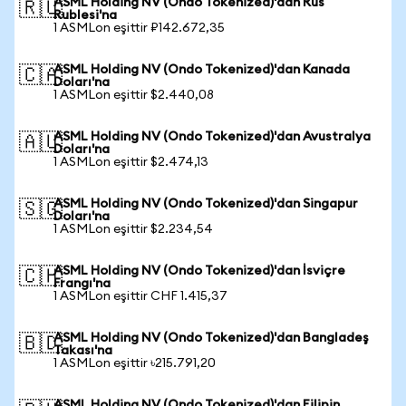
ASML Holding NV (Ondo Tokenized)'dan Rus
🇷🇺
Rublesi'na
1 ASMLon eşittir ₽142.672,35
ASML Holding NV (Ondo Tokenized)'dan Kanada
🇨🇦
Doları'na
1 ASMLon eşittir $2.440,08
ASML Holding NV (Ondo Tokenized)'dan Avustralya
🇦🇺
Doları'na
1 ASMLon eşittir $2.474,13
ASML Holding NV (Ondo Tokenized)'dan Singapur
🇸🇬
Doları'na
1 ASMLon eşittir $2.234,54
ASML Holding NV (Ondo Tokenized)'dan İsviçre
🇨🇭
Frangı'na
1 ASMLon eşittir CHF 1.415,37
ASML Holding NV (Ondo Tokenized)'dan Bangladeş
🇧🇩
Takası'na
1 ASMLon eşittir ৳215.791,20
ASML Holding NV (Ondo Tokenized)'dan Filipin