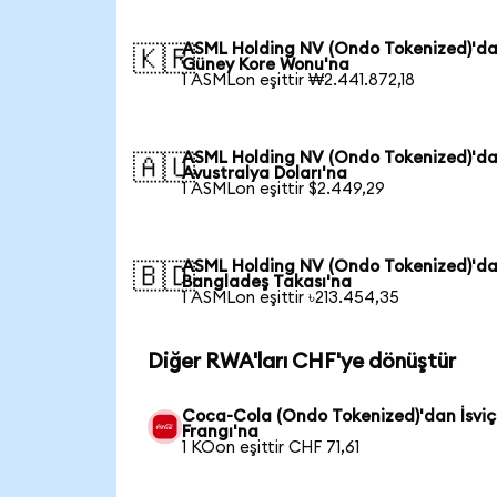
ASML Holding NV (Ondo Tokenized)'d
🇰🇷
Güney Kore Wonu'na
1 ASMLon eşittir ₩2.441.872,18
ASML Holding NV (Ondo Tokenized)'d
🇦🇺
Avustralya Doları'na
1 ASMLon eşittir $2.449,29
ASML Holding NV (Ondo Tokenized)'d
🇧🇩
Bangladeş Takası'na
1 ASMLon eşittir ৳213.454,35
Diğer RWA'ları CHF'ye dönüştür
Coca-Cola (Ondo Tokenized)'dan İsviç
Frangı'na
1 KOon eşittir CHF 71,61