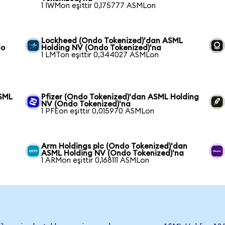
1 IWMon eşittir 0,175777 ASMLon
Lockheed (Ondo Tokenized)'dan ASML
do
Holding NV (Ondo Tokenized)'na
1 LMTon eşittir 0,344027 ASMLon
ASML
Pfizer (Ondo Tokenized)'dan ASML Holding
NV (Ondo Tokenized)'na
1 PFEon eşittir 0,015970 ASMLon
Arm Holdings plc (Ondo Tokenized)'dan
ASML Holding NV (Ondo Tokenized)'na
1 ARMon eşittir 0,168111 ASMLon