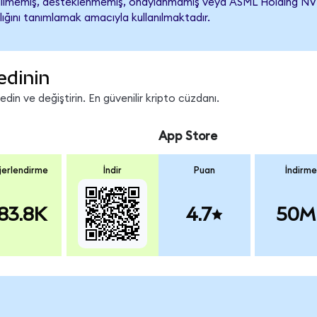
lmemiş, desteklenmemiş, onaylanmamış veya ASML Holding NV ile il
lığını tanımlamak amacıyla kullanılmaktadır.
edinin
in ve değiştirin. En güvenilir kripto cüzdanı.
App Store
erlendirme
İndir
Puan
İndirme
83.8K
4.7
50M