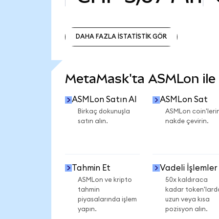
DAHA FAZLA İSTATİSTİK GÖR
DAHA FAZLA İSTATİSTİK GÖR
MetaMask'ta ASMLon ile n
ASMLon Satın Al
ASMLon Sat
Birkaç dokunuşla
ASMLon coin'lerin
satın alın.
nakde çevirin.
Tahmin Et
Vadeli İşlemler
ASMLon ve kripto
50x kaldıraca
tahmin
kadar token'lard
piyasalarında işlem
uzun veya kısa
yapın.
pozisyon alın.