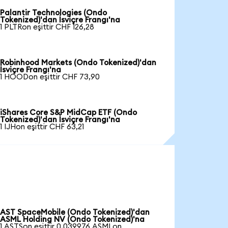
Palantir Technologies (Ondo
Tokenized)'dan İsviçre Frangı'na
1 PLTRon eşittir CHF 126,28
Robinhood Markets (Ondo Tokenized)'dan
İsviçre Frangı'na
1 HOODon eşittir CHF 73,90
iShares Core S&P MidCap ETF (Ondo
Tokenized)'dan İsviçre Frangı'na
1 IJHon eşittir CHF 63,21
AST SpaceMobile (Ondo Tokenized)'dan
ASML Holding NV (Ondo Tokenized)'na
1 ASTSon eşittir 0,039976 ASMLon