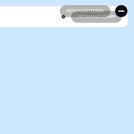
METAMASK'I EDİNİN
METAMASK'I EDİNİN
METAMASK'I EDİNİN
METAMASK'I EDİNİN