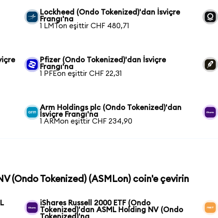
Lockheed (Ondo Tokenized)'dan İsviçre
Frangı'na
1 LMTon eşittir CHF 480,71
viçre
Pfizer (Ondo Tokenized)'dan İsviçre
Frangı'na
1 PFEon eşittir CHF 22,31
Arm Holdings plc (Ondo Tokenized)'dan
İsviçre Frangı'na
1 ARMon eşittir CHF 234,90
NV (Ondo Tokenized) (ASMLon) coin'e çevirin
L
iShares Russell 2000 ETF (Ondo
Tokenized)'dan ASML Holding NV (Ondo
Tokenized)'na