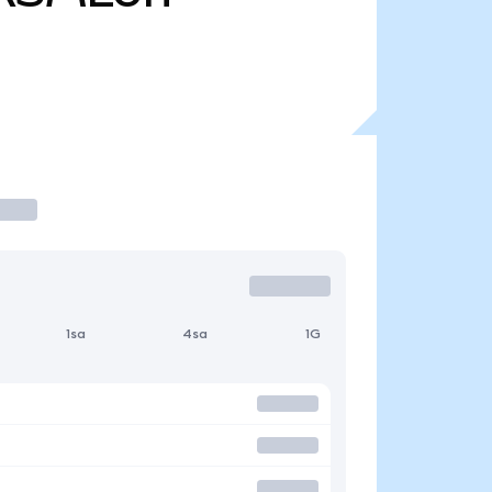
1sa
4sa
1G