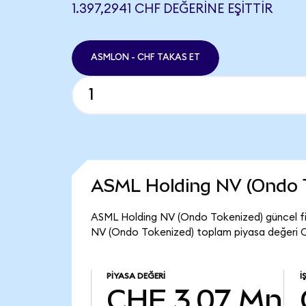
1.397,2941 CHF DEĞERINE EŞITTIR
ASMLON - CHF TAKAS ET
ASML Holding NV (Ondo 
ASML Holding NV (Ondo Tokenized) güncel fi
NV (Ondo Tokenized) toplam piyasa değeri C
PIYASA DEĞERI
İ
CHF 3,07 Mn