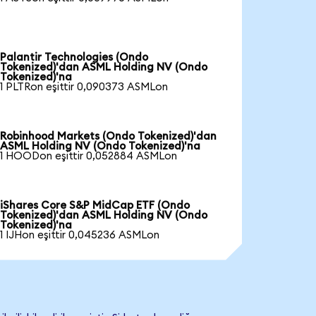
Palantir Technologies (Ondo
Tokenized)'dan ASML Holding NV (Ondo
Tokenized)'na
1 PLTRon eşittir 0,090373 ASMLon
Robinhood Markets (Ondo Tokenized)'dan
ASML Holding NV (Ondo Tokenized)'na
1 HOODon eşittir 0,052884 ASMLon
iShares Core S&P MidCap ETF (Ondo
Tokenized)'dan ASML Holding NV (Ondo
Tokenized)'na
1 IJHon eşittir 0,045236 ASMLon