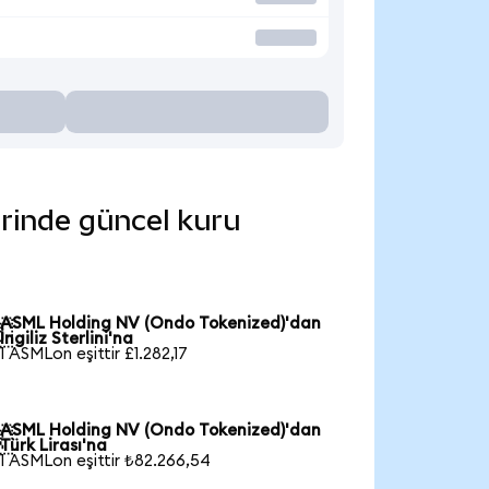
erinde güncel kuru
ASML Holding NV (Ondo Tokenized)'dan

İngiliz Sterlini'na
1 ASMLon eşittir £1.282,17
ASML Holding NV (Ondo Tokenized)'dan

Türk Lirası'na
1 ASMLon eşittir ₺82.266,54