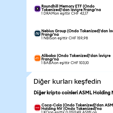
Roundhill Memory ETF (Ondo
Tokenized)'dan İsviçre Frangı'na
1 DRAMon eşittir CHF 42,17
Nebius Group (Ondo Tokenized)'dan İs
Frangı'na
1 NBISon eşittir CHF 159,98
Alibaba (Ondo Tokenized)'dan İsviçre
Frangı'na
1 BABAon eşittir CHF 103,10
Diğer kurları keşfedin
Diğer kripto coinleri ASML Holding 
Coca-Cola (Ondo Tokenized)'dan ASM
Holding NV (Ondo Tokenized)'na
1 KOon eşittir 0,051249 ASMLon