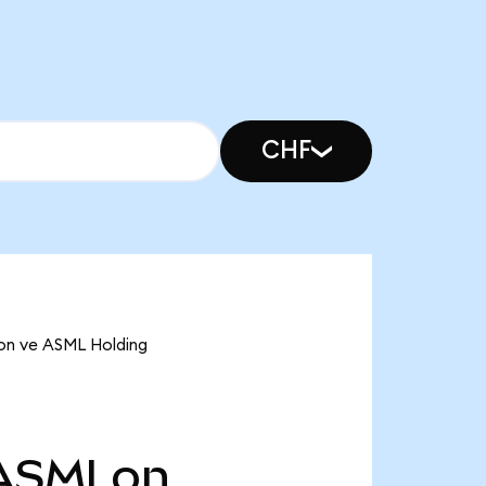
CHF
Lon ve ASML Holding
ASMLon