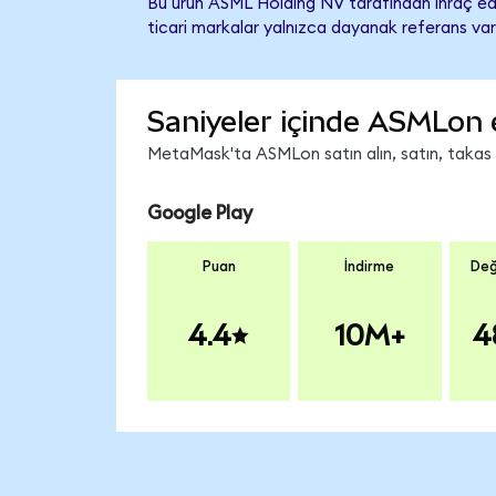
Bu ürün ASML Holding NV tarafından ihraç edi
ticari markalar yalnızca dayanak referans var
Saniyeler içinde ASMLon 
MetaMask'ta ASMLon satın alın, satın, takas ed
Google Play
Puan
İndirme
Değ
4.4
10M+
4