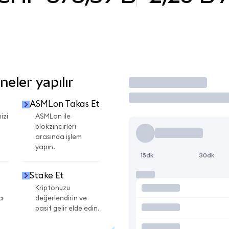
eler yapılır
İşlem Yap
ASMLon Takas Et
izi
ASMLon ile
blokzincirleri
arasında işlem
yapın.
15dk
30dk
Stake Et
Kriptonuzu
a
değerlendirin ve
pasif gelir elde edin.