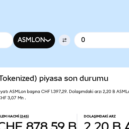
ASMLON
Tokenized) piyasa son durumu
yatı ASMLon başına CHF 1.397,29. Dolaşımdaki arzı 2,20 B ASM
HF 3,07 Mn .
ŞLEM HACMI
(24S)
DOLAŞIMDAKI ARZ
CHF 878,59 B
2,20 B