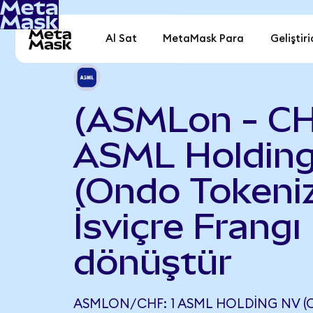
Al Sat
MetaMask Para
Geliştiri
(ASMLon - C
ASML Holdin
(Ondo Tokeniz
İsviçre Frangı
dönüştür
ASMLON/CHF: 1 ASML HOLDING NV (