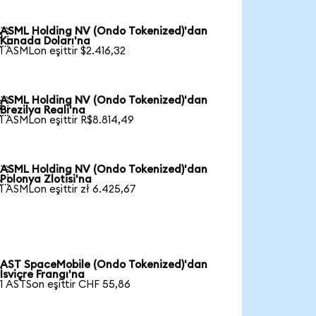
ASML Holding NV (Ondo Tokenized)'dan

Kanada Doları'na
1 ASMLon eşittir $2.416,32
ASML Holding NV (Ondo Tokenized)'dan

Brezilya Reali'na
1 ASMLon eşittir R$8.814,49
ASML Holding NV (Ondo Tokenized)'dan

Polonya Zlotisi'na
1 ASMLon eşittir zł 6.425,67
AST SpaceMobile (Ondo Tokenized)'dan
İsviçre Frangı'na
1 ASTSon eşittir CHF 55,86