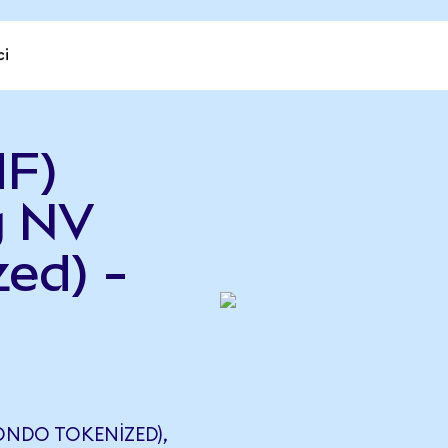
ci
HF)
g NV
ed) -
ONDO TOKENIZED),