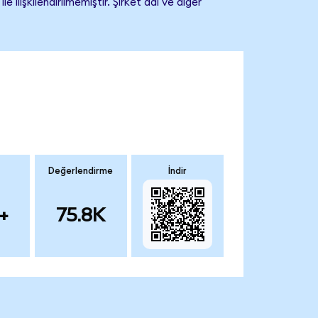
işkilendirilmemiştir. Şirket adı ve diğer
Değerlendirme
İndir
+
75.8K