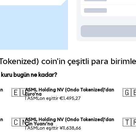
enized) coin'in çeşitli para biriml
kuru bugün ne kadar?
an
ASML Holding NV (Ondo Tokenized)'dan
🇪🇺
🇬
Euro'na
1 ASMLon eşittir €1.495,27
an
ASML Holding NV (Ondo Tokenized)'dan
🇨🇳
🇹
Çin Yuanı'na
1 ASMLon eşittir ¥11.638,66