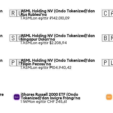
an
ASML Holding NV (Ondo Tokenized)'dan
🇷🇺
🇨
Rus Rublesi'na
1 ASMLon eşittir ₽142.010,09
an
ASML Holding NV (Ondo Tokenized)'dan
🇸🇬
🇧
Singapur Doları'na
1 ASMLon eşittir $2.208,94
an
ASML Holding NV (Ondo Tokenized)'dan
🇵🇭
🇵
Filipin Pezosu'na
1 ASMLon eşittir ₱104.940,42
re
iShares Russell 2000 ETF (Ondo
Tokenized)'dan İsviçre Frangı'na
1 IWMon eşittir CHF 245,61