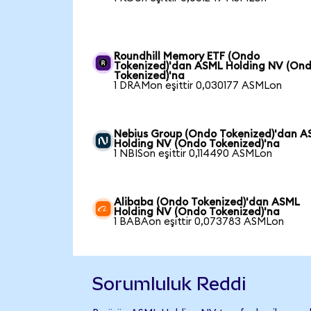
Roundhill Memory ETF (Ondo
Tokenized)'dan ASML Holding NV (On
Tokenized)'na
1 DRAMon eşittir 0,030177 ASMLon
Nebius Group (Ondo Tokenized)'dan 
Holding NV (Ondo Tokenized)'na
1 NBISon eşittir 0,114490 ASMLon
Alibaba (Ondo Tokenized)'dan ASML
Holding NV (Ondo Tokenized)'na
1 BABAon eşittir 0,073783 ASMLon
Sorumluluk Reddi