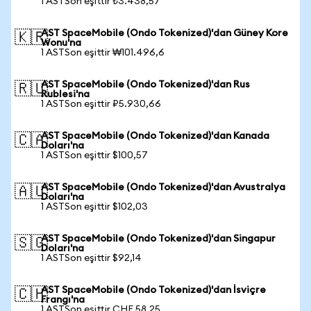
1 ASTSon eşittir ₺3.438,57
AST SpaceMobile (Ondo Tokenized)'dan Güney Kore
🇰🇷
Wonu'na
1 ASTSon eşittir ₩101.496,6
AST SpaceMobile (Ondo Tokenized)'dan Rus
🇷🇺
Rublesi'na
1 ASTSon eşittir ₽5.930,66
AST SpaceMobile (Ondo Tokenized)'dan Kanada
🇨🇦
Doları'na
1 ASTSon eşittir $100,57
AST SpaceMobile (Ondo Tokenized)'dan Avustralya
🇦🇺
Doları'na
1 ASTSon eşittir $102,03
AST SpaceMobile (Ondo Tokenized)'dan Singapur
🇸🇬
Doları'na
1 ASTSon eşittir $92,14
AST SpaceMobile (Ondo Tokenized)'dan İsviçre
🇨🇭
Frangı'na
1 ASTSon eşittir CHF 58,25