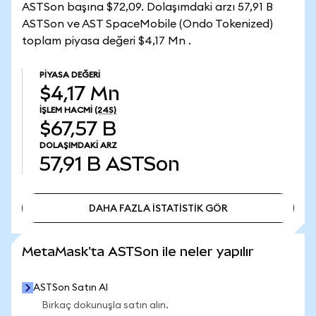
ASTSon başına $72,09. Dolaşımdaki arzı 57,91 B
ASTSon ve AST SpaceMobile (Ondo Tokenized)
toplam piyasa değeri $4,17 Mn .
PIYASA DEĞERI
$4,17 Mn
İŞLEM HACMI
(24S)
$67,57 B
DOLAŞIMDAKI ARZ
57,91 B
ASTSon
DAHA FAZLA İSTATİSTİK GÖR
DAHA FAZLA İSTATİSTİK GÖR
MetaMask'ta ASTSon ile neler yapılır
ASTSon Satın Al
Birkaç dokunuşla satın alın.