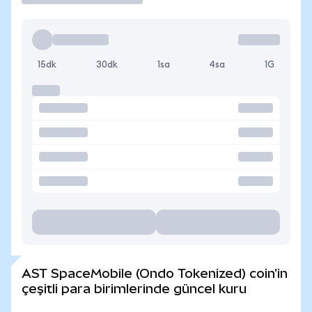
15dk
30dk
1sa
4sa
1G
AST SpaceMobile (Ondo Tokenized) coin'in
çeşitli para birimlerinde güncel kuru