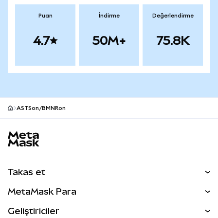
Puan
İndirme
Değerlendirme
4.7
50M+
75.8K
ASTSon/BMNRon
MetaMask site alt bilgisi
Takas et
Takas İşlemleri
MetaMask Para
Tahmin Et
YENİ
Kripto Al
Geliştiriciler
Perps
YENİ