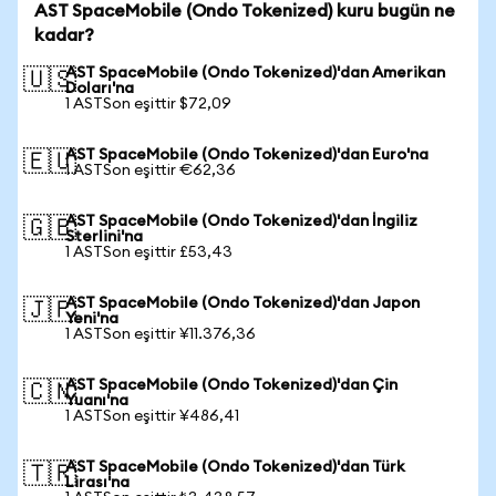
AST SpaceMobile (Ondo Tokenized) kuru bugün ne
kadar?
AST SpaceMobile (Ondo Tokenized)'dan Amerikan
🇺🇸
Doları'na
1 ASTSon eşittir $72,09
AST SpaceMobile (Ondo Tokenized)'dan Euro'na
🇪🇺
1 ASTSon eşittir €62,36
AST SpaceMobile (Ondo Tokenized)'dan İngiliz
🇬🇧
Sterlini'na
1 ASTSon eşittir £53,43
AST SpaceMobile (Ondo Tokenized)'dan Japon
🇯🇵
Yeni'na
1 ASTSon eşittir ¥11.376,36
AST SpaceMobile (Ondo Tokenized)'dan Çin
🇨🇳
Yuanı'na
1 ASTSon eşittir ¥486,41
AST SpaceMobile (Ondo Tokenized)'dan Türk
🇹🇷
Lirası'na