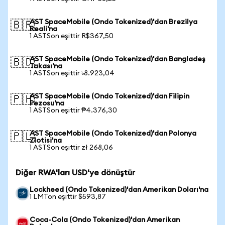
AST SpaceMobile (Ondo Tokenized)'dan Brezilya
🇧🇷
Reali'na
1 ASTSon eşittir R$367,50
AST SpaceMobile (Ondo Tokenized)'dan Bangladeş
🇧🇩
Takası'na
1 ASTSon eşittir ৳8.923,04
AST SpaceMobile (Ondo Tokenized)'dan Filipin
🇵🇭
Pezosu'na
1 ASTSon eşittir ₱4.376,30
AST SpaceMobile (Ondo Tokenized)'dan Polonya
🇵🇱
Zlotisi'na
1 ASTSon eşittir zł 268,06
Diğer RWA'ları USD'ye dönüştür
Lockheed (Ondo Tokenized)'dan Amerikan Doları'na
1 LMTon eşittir $593,87
Coca-Cola (Ondo Tokenized)'dan Amerikan