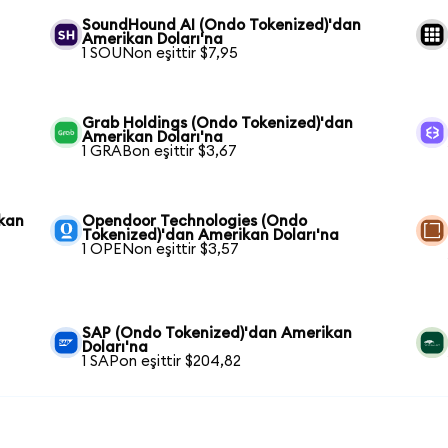
n
SoundHound AI (Ondo Tokenized)'dan
Amerikan Doları'na
1 SOUNon eşittir $7,95
Grab Holdings (Ondo Tokenized)'dan
Amerikan Doları'na
1 GRABon eşittir $3,67
kan
Opendoor Technologies (Ondo
Tokenized)'dan Amerikan Doları'na
1 OPENon eşittir $3,57
SAP (Ondo Tokenized)'dan Amerikan
Doları'na
1 SAPon eşittir $204,82