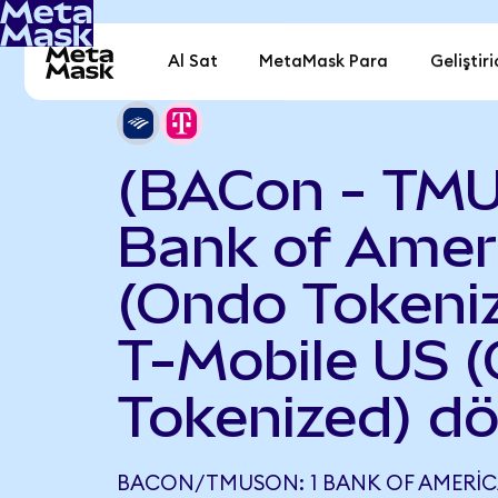
Al Sat
MetaMask Para
Geliştiri
(BACon - TM
Bank of Amer
(Ondo Tokeniz
T-Mobile US 
Tokenized) d
BACON/TMUSON: 1 BANK OF AMERIC