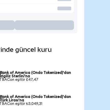
rinde güncel kuru
Bank of America (Ondo Tokenized)'dan

İngiliz Sterlini'na
1 BACon eşittir £47,47
Bank of America (Ondo Tokenized)'dan

Türk Lirası'na
1 BACon eşittir ₺3.049,31