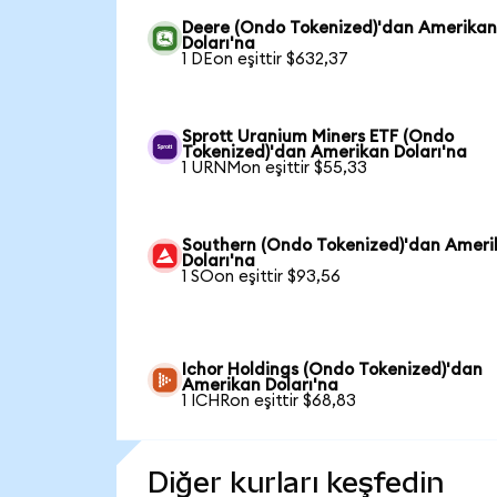
Deere (Ondo Tokenized)'dan Amerika
Doları'na
1 DEon eşittir $632,37
Sprott Uranium Miners ETF (Ondo
Tokenized)'dan Amerikan Doları'na
1 URNMon eşittir $55,33
Southern (Ondo Tokenized)'dan Ameri
Doları'na
1 SOon eşittir $93,56
Ichor Holdings (Ondo Tokenized)'dan
Amerikan Doları'na
1 ICHRon eşittir $68,83
Diğer kurları keşfedin