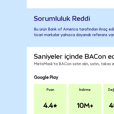
Sorumluluk Reddi
Bu ürün Bank of America tarafından ihraç edil
ticari markalar yalnızca dayanak referans var
Saniyeler içinde BACon e
MetaMask'ta BACon satın alın, satın, takas edi
Google Play
Puan
İndirme
Değ
4.4
10M+
4