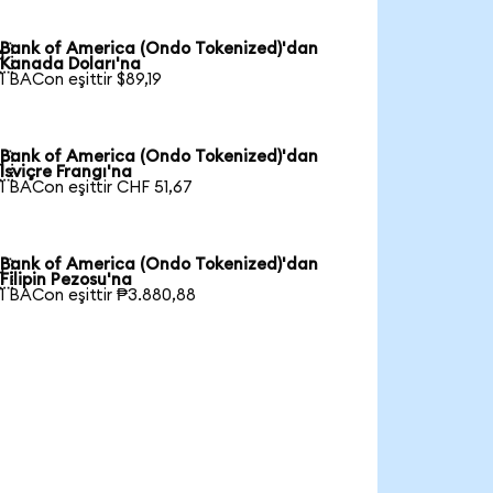
Bank of America (Ondo Tokenized)'dan

Kanada Doları'na
1 BACon eşittir $89,19
Bank of America (Ondo Tokenized)'dan

İsviçre Frangı'na
1 BACon eşittir CHF 51,67
Bank of America (Ondo Tokenized)'dan

Filipin Pezosu'na
1 BACon eşittir ₱3.880,88