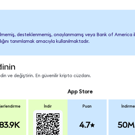
memiş, desteklenmemiş, onaylanmamış veya Bank of America ile ili
lığını tanımlamak amacıyla kullanılmaktadır.
dinin
n ve değiştirin. En güvenilir kripto cüzdanı.
App Store
erlendirme
İndir
Puan
İndirme
83.9K
4.7
50M