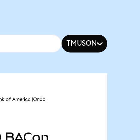
TMUSON
ank of America (Ondo
0
BACon