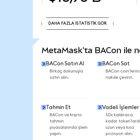
DAHA FAZLA İSTATİSTİK GÖR
DAHA FAZLA İSTATİSTİK GÖR
MetaMask'ta BACon ile nel
BACon Satın Al
BACon Sat
Birkaç dokunuşla
BACon coin'lerini
satın alın.
nakde çevirin.
Tahmin Et
Vadeli İşlemler
BACon ve kripto
50x kaldıraca
tahmin
kadar token'lard
piyasalarında işlem
uzun veya kısa
yapın.
pozisyon alın.