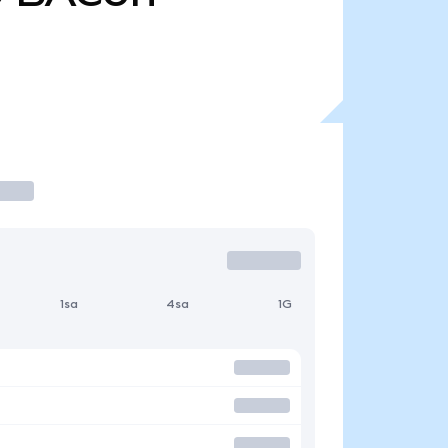
1sa
4sa
1G