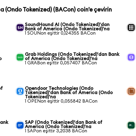
ca (Ondo Tokenized) (BACon) coin'e çevirin
SoundHound AI (Ondo Tokenized)'dan
Bank of America (Ondo Tokenized)'na
1 SOUNon eşittir 0,124355 BACon
Grab Holdings (Ondo Tokenized)'dan Bank
o
of America (Ondo Tokenized)'na
1 GRABon eşittir 0,057407 BACon
of
Opendoor Technologies (Ondo
Tokenized)'dan Bank of America (Ondo
Tokenized)'na
1 OPENon eşittir 0,055842 BACon
Bank
SAP (Ondo Tokenized)'dan Bank of
America (Ondo Tokenized)'na
1 SAPon eşittir 3,2038 BACon