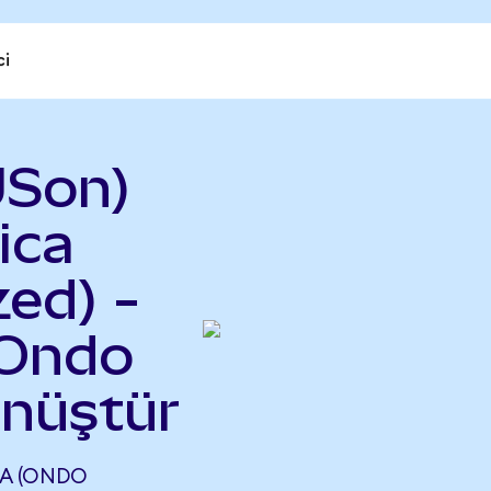
ci
USon)
ica
ed) -
(Ondo
önüştür
A (ONDO