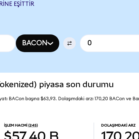
INE EŞITTIR
BACON
okenized) piyasa son durumu
yatı BACon başına $63,93. Dolaşımdaki arzı 170,20 BACon ve B
İŞLEM HACMI
(24S)
DOLAŞIMDAKI ARZ
$57,40 B
170,2