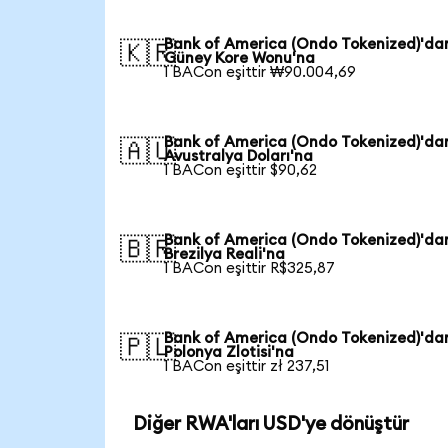
Bank of America (Ondo Tokenized)'da
🇰🇷
Güney Kore Wonu'na
1 BACon eşittir ₩90.004,69
Bank of America (Ondo Tokenized)'da
🇦🇺
Avustralya Doları'na
1 BACon eşittir $90,62
Bank of America (Ondo Tokenized)'da
🇧🇷
Brezilya Reali'na
1 BACon eşittir R$325,87
Bank of America (Ondo Tokenized)'da
🇵🇱
Polonya Zlotisi'na
1 BACon eşittir zł 237,51
Diğer RWA'ları USD'ye dönüştür