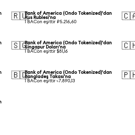
n
Bank of America (Ondo Tokenized)'dan
🇷🇺
🇨
Rus Rublesi'na
1 BACon eşittir ₽5.216,60
n
Bank of America (Ondo Tokenized)'dan
🇸🇬
🇨
Singapur Doları'na
1 BACon eşittir $81,16
n
Bank of America (Ondo Tokenized)'dan
🇧🇩
🇵
Bangladeş Takası'na
1 BACon eşittir ৳7.890,13
n