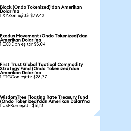
Block (Ondo Tokenized)'dan Amerikan
Doları'na
1 XYZon eşittir $79,42
Exodus Movement (Ondo Tokenized)'dan
Amerikan Doları'na
1 EXODon eşittir $5,04
First Trust Global Tactical Commodity
Strategy Fund (Ondo Tokenized)'dan
Amerikan Doları'na
1 FTGCon eşittir $28,77
WisdomTree Floating Rate Treasury Fund
(Ondo Tokenized)'dan Amerikan Doları'na
1 USFRon eşittir $51,13