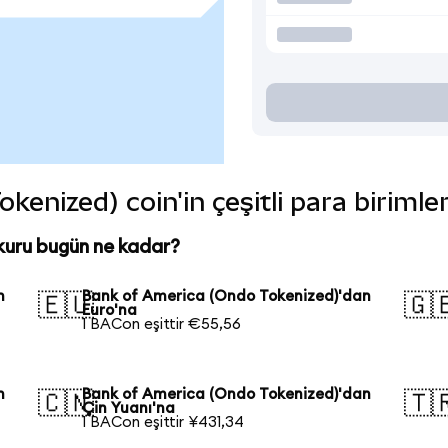
enized) coin'in çeşitli para birimle
kuru bugün ne kadar?
n
Bank of America (Ondo Tokenized)'dan
🇪🇺
🇬
Euro'na
1 BACon eşittir €55,56
n
Bank of America (Ondo Tokenized)'dan
🇨🇳
🇹
Çin Yuanı'na
1 BACon eşittir ¥431,34