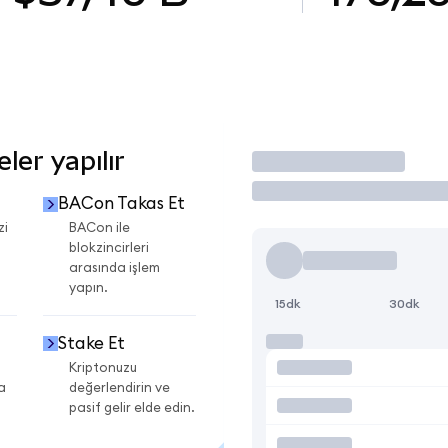
er yapılır
İşlem Yap
BACon Takas Et
zi
BACon ile
blokzincirleri
arasında işlem
yapın.
15dk
30dk
Stake Et
Kriptonuzu
a
değerlendirin ve
pasif gelir elde edin.