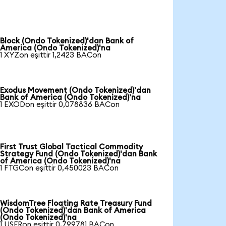
Block (Ondo Tokenized)'dan Bank of
America (Ondo Tokenized)'na
1 XYZon eşittir 1,2423 BACon
Exodus Movement (Ondo Tokenized)'dan
Bank of America (Ondo Tokenized)'na
1 EXODon eşittir 0,078836 BACon
First Trust Global Tactical Commodity
Strategy Fund (Ondo Tokenized)'dan Bank
of America (Ondo Tokenized)'na
1 FTGCon eşittir 0,450023 BACon
WisdomTree Floating Rate Treasury Fund
(Ondo Tokenized)'dan Bank of America
(Ondo Tokenized)'na
1 USFRon eşittir 0,799781 BACon