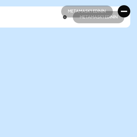
METAMASK'I EDİNİN
METAMASK'I EDİNİN
METAMASK'I EDİNİN
METAMASK'I EDİNİN