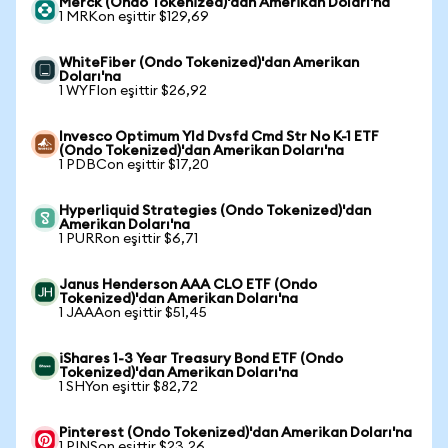
Merck (Ondo Tokenized)'dan Amerikan Doları'na
1 MRKon eşittir $129,69
WhiteFiber (Ondo Tokenized)'dan Amerikan
Doları'na
1 WYFIon eşittir $26,92
Invesco Optimum Yld Dvsfd Cmd Str No K-1 ETF
(Ondo Tokenized)'dan Amerikan Doları'na
1 PDBCon eşittir $17,20
Hyperliquid Strategies (Ondo Tokenized)'dan
Amerikan Doları'na
1 PURRon eşittir $6,71
Janus Henderson AAA CLO ETF (Ondo
Tokenized)'dan Amerikan Doları'na
1 JAAAon eşittir $51,45
iShares 1-3 Year Treasury Bond ETF (Ondo
Tokenized)'dan Amerikan Doları'na
1 SHYon eşittir $82,72
Pinterest (Ondo Tokenized)'dan Amerikan Doları'na
1 PINSon eşittir $23,26