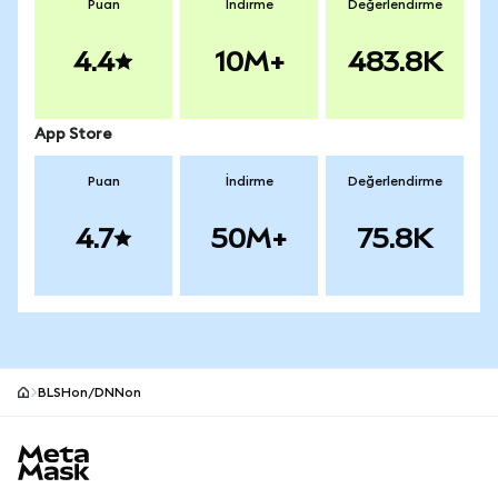
Puan
İndirme
Değerlendirme
4.4
10M+
483.8K
App Store
Puan
İndirme
Değerlendirme
4.7
50M+
75.8K
BLSHon/DNNon
MetaMask site alt bilgisi