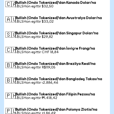
Bullish (Ondo Tokenized)'dan Kanada Doları'na
🇨🇦
1 BLSHon eşittir $32,50
Bullish (Ondo Tokenized)'dan Avustralya Doları'na
🇦🇺
1 BLSHon eşittir $33,02
Bullish (Ondo Tokenized)'dan Singapur Doları'na
🇸🇬
1 BLSHon eşittir $29,82
Bullish (Ondo Tokenized)'dan İsviçre Frangı'na
🇨🇭
1 BLSHon eşittir CHF 18,84
Bullish (Ondo Tokenized)'dan Brezilya Reali'na
🇧🇷
1 BLSHon eşittir R$119,05
Bullish (Ondo Tokenized)'dan Bangladeş Takası'na
🇧🇩
1 BLSHon eşittir ৳2.886,46
Bullish (Ondo Tokenized)'dan Filipin Pezosu'na
🇵🇭
1 BLSHon eşittir ₱1.418,42
Bullish (Ondo Tokenized)'dan Polonya Zlotisi'na
🇵🇱
1 BLSHon eşittir zł 86,69