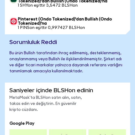
Tokenized)'dan Bullish (Ondo Tokenized)'na
1 SHYon eşittir 3,5472 BLSHon
Pinterest (Ondo Tokenized)'dan Bullish (Ondo
Tokenized)'na
1 PINSon eşittir 0,997427 BLSHon
Sorumluluk Reddi
Bu ürün Bullish tarafından ihraç edilmemiş, desteklenmemiş,
onaylanmamış veya Bullish ile ilişkilendirilmemiştir. Şirket adı
ve diğer ticari markalar yalnızca dayanak referans varlığını
tanımlamak amacıyla kullanılmaktadır.
Saniyeler içinde BLSHon edinin
MetaMask'ta BLSHon satın alın, satın,
takas edin ve değiştirin. En güvenilir
kripto cüzdanı.
Google Play