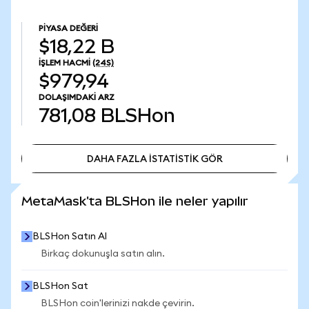
PIYASA DEĞERI
$18,22 B
İŞLEM HACMI
(24S)
$979,94
DOLAŞIMDAKI ARZ
781,08
BLSHon
DAHA FAZLA İSTATİSTİK GÖR
DAHA FAZLA İSTATİSTİK GÖR
MetaMask'ta BLSHon ile neler yapılır
BLSHon Satın Al
Birkaç dokunuşla satın alın.
BLSHon Sat
BLSHon coin'lerinizi nakde çevirin.