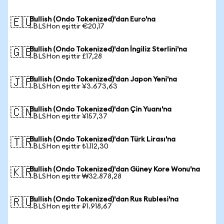
Bullish (Ondo Tokenized)'dan Euro'na
🇪🇺
1 BLSHon eşittir €20,17
Bullish (Ondo Tokenized)'dan İngiliz Sterlini'na
🇬🇧
1 BLSHon eşittir £17,28
Bullish (Ondo Tokenized)'dan Japon Yeni'na
🇯🇵
1 BLSHon eşittir ¥3.673,63
Bullish (Ondo Tokenized)'dan Çin Yuanı'na
🇨🇳
1 BLSHon eşittir ¥157,37
Bullish (Ondo Tokenized)'dan Türk Lirası'na
🇹🇷
1 BLSHon eşittir ₺1.112,30
Bullish (Ondo Tokenized)'dan Güney Kore Wonu'na
🇰🇷
1 BLSHon eşittir ₩32.878,28
Bullish (Ondo Tokenized)'dan Rus Rublesi'na
🇷🇺
1 BLSHon eşittir ₽1.918,67