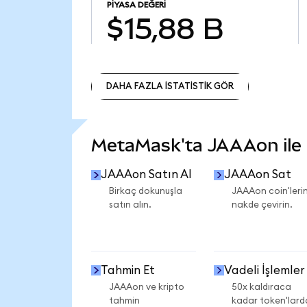
PIYASA DEĞERI
$15,88 B
DAHA FAZLA İSTATİSTİK GÖR
DAHA FAZLA İSTATİSTİK GÖR
MetaMask'ta JAAAon ile n
JAAAon Satın Al
JAAAon Sat
Birkaç dokunuşla
JAAAon coin'lerin
satın alın.
nakde çevirin.
Tahmin Et
Vadeli İşlemler
JAAAon ve kripto
50x kaldıraca
tahmin
kadar token'lard