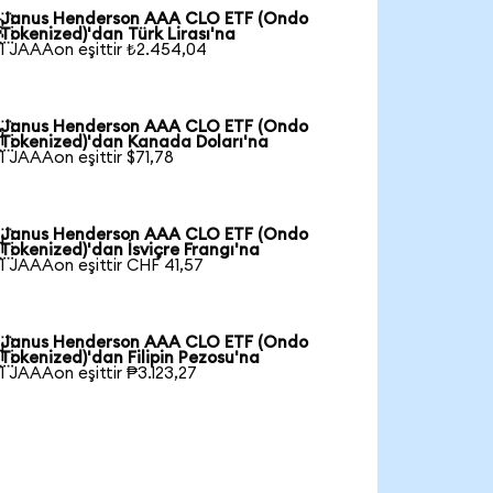
Janus Henderson AAA CLO ETF (Ondo

Tokenized)'dan Türk Lirası'na
1 JAAAon eşittir ₺2.454,04
Janus Henderson AAA CLO ETF (Ondo

Tokenized)'dan Kanada Doları'na
1 JAAAon eşittir $71,78
Janus Henderson AAA CLO ETF (Ondo

Tokenized)'dan İsviçre Frangı'na
1 JAAAon eşittir CHF 41,57
Janus Henderson AAA CLO ETF (Ondo

Tokenized)'dan Filipin Pezosu'na
1 JAAAon eşittir ₱3.123,27