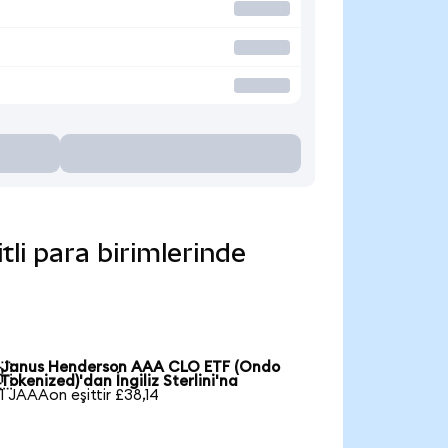
i para birimlerinde
Janus Henderson AAA CLO ETF (Ondo

Tokenized)'dan İngiliz Sterlini'na
1 JAAAon eşittir £38,14