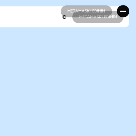
METAMASK'I EDİNİN
METAMASK'I EDİNİN
METAMASK'I EDİNİN
METAMASK'I EDİNİN