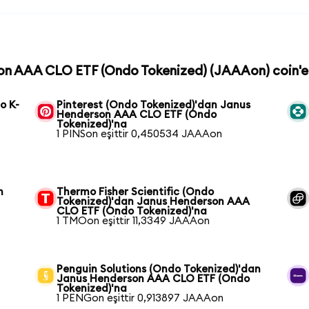
son AAA CLO ETF (Ondo Tokenized) (JAAAon) coin'e 
o K-
Pinterest (Ondo Tokenized)'dan Janus
Henderson AAA CLO ETF (Ondo
Tokenized)'na
1 PINSon eşittir 0,450534 JAAAon
n
Thermo Fisher Scientific (Ondo
Tokenized)'dan Janus Henderson AAA
CLO ETF (Ondo Tokenized)'na
1 TMOon eşittir 11,3349 JAAAon
Penguin Solutions (Ondo Tokenized)'dan
Janus Henderson AAA CLO ETF (Ondo
Tokenized)'na
1 PENGon eşittir 0,913897 JAAAon