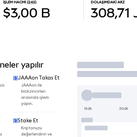
İŞLEM HACMI
(24S)
DOLAŞIMDAKI ARZ
$3,00 B
308,71
eler yapılır
İşlem Yap
JAAAon Takas Et
izi
JAAAon ile
blokzincirleri
arasında işlem
yapın.
15dk
30dk
Stake Et
Kriptonuzu
a
değerlendirin ve