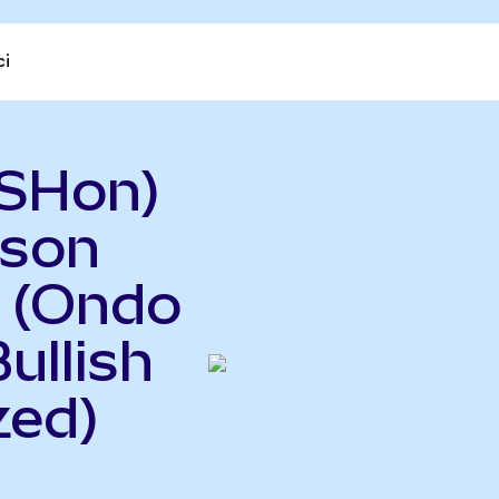
ci
LSHon)
rson
 (Ondo
ullish
zed)