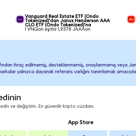
Vanguard Real Estate ETF (Ondo
Tokenized)'dan Janus Henderson AAA
CLO ETF (Ondo Tokenized)'na
1 VNQon eşittir 1,9378 JAAAon
ından ihraç edilmemiş, desteklenmemiş, onaylanmamış veya Ja
ari markalar yalnızca dayanak referans varlığını tanımlamak amacıyla
edinin
in ve değiştirin. En güvenilir kripto cüzdanı.
App Store