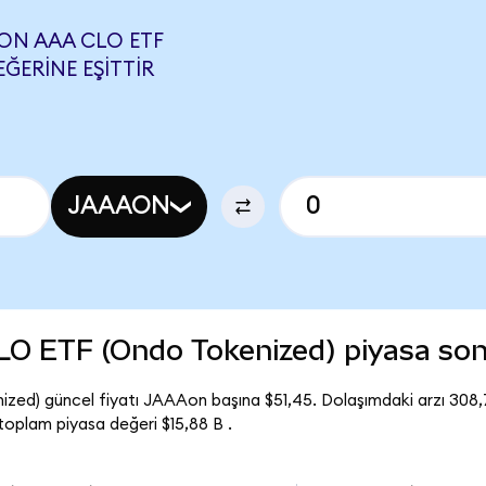
ON AAA CLO ETF
EĞERINE EŞITTIR
JAAAON
O ETF (Ondo Tokenized) piyasa so
d) güncel fiyatı JAAAon başına $51,45. Dolaşımdaki arzı 308
plam piyasa değeri $15,88 B .