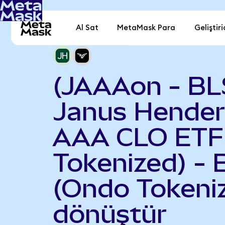
Al Sat
MetaMask Para
Geliştiri
(JAAAon - B
Janus Hende
AAA CLO ETF
Tokenized) - B
(Ondo Tokeni
dönüştür