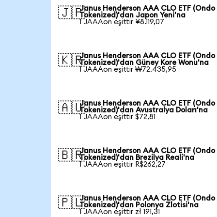
Janus Henderson AAA CLO ETF (Ondo
🇯🇵
Tokenized)'dan Japon Yeni'na
1 JAAAon eşittir ¥8.119,07
Janus Henderson AAA CLO ETF (Ondo
🇰🇷
Tokenized)'dan Güney Kore Wonu'na
1 JAAAon eşittir ₩72.435,95
Janus Henderson AAA CLO ETF (Ondo
🇦🇺
Tokenized)'dan Avustralya Doları'na
1 JAAAon eşittir $72,81
Janus Henderson AAA CLO ETF (Ondo
🇧🇷
Tokenized)'dan Brezilya Reali'na
1 JAAAon eşittir R$262,27
Janus Henderson AAA CLO ETF (Ondo
🇵🇱
Tokenized)'dan Polonya Zlotisi'na
1 JAAAon eşittir zł 191,31