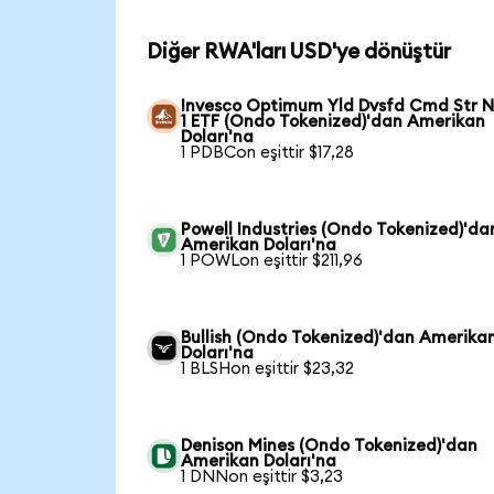
Diğer RWA'ları USD'ye dönüştür
Invesco Optimum Yld Dvsfd Cmd Str N
1 ETF (Ondo Tokenized)'dan Amerikan
Doları'na
1 PDBCon eşittir $17,28
Powell Industries (Ondo Tokenized)'da
Amerikan Doları'na
1 POWLon eşittir $211,96
Bullish (Ondo Tokenized)'dan Amerika
Doları'na
1 BLSHon eşittir $23,32
Denison Mines (Ondo Tokenized)'dan
Amerikan Doları'na
1 DNNon eşittir $3,23