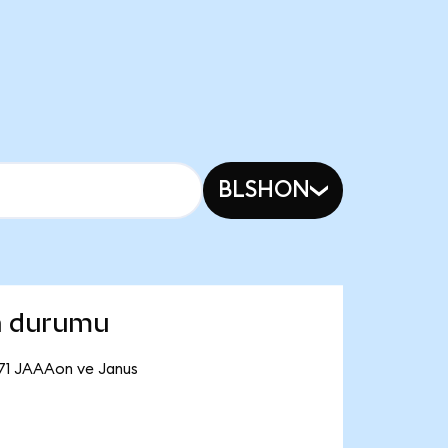
BLSHON
n durumu
,71 JAAAon ve Janus