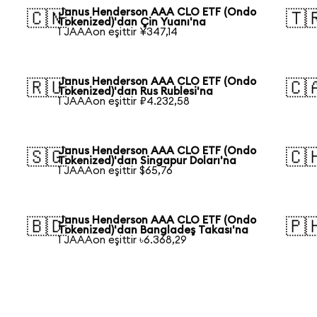
Janus Henderson AAA CLO ETF (Ondo
🇨🇳
🇹
Tokenized)'dan Çin Yuanı'na
1 JAAAon eşittir ¥347,14
Janus Henderson AAA CLO ETF (Ondo
🇷🇺
🇨
Tokenized)'dan Rus Rublesi'na
1 JAAAon eşittir ₽4.232,58
Janus Henderson AAA CLO ETF (Ondo
🇸🇬
🇨
Tokenized)'dan Singapur Doları'na
1 JAAAon eşittir $65,76
Janus Henderson AAA CLO ETF (Ondo
🇧🇩
🇵
Tokenized)'dan Bangladeş Takası'na
1 JAAAon eşittir ৳6.368,29