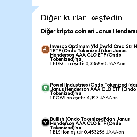
Diğer kurları keşfedin
Diğer kripto coinleri Janus Hender
Invesco Optimum Yld Dvsfd Cmd Str N
1 ETF (Ondo Tokenized)'dan Janus
Henderson AAA CLO ETF (Ondo
Tokenized)'na
1 PDBCon eşittir 0,335860 JAAAon
Powell Industries (Ondo Tokenized)'da
Janus Henderson AAA CLO ETF (Ondo
Tokenized)'na
1 POWLon eşittir 4,1197 JAAAon
Bullish (Ondo Tokenized)'dan Janus
Henderson AAA CLO ETF (Ondo
Tokenized)'na
1 BLSHon eşittir 0,453256 JAAAon