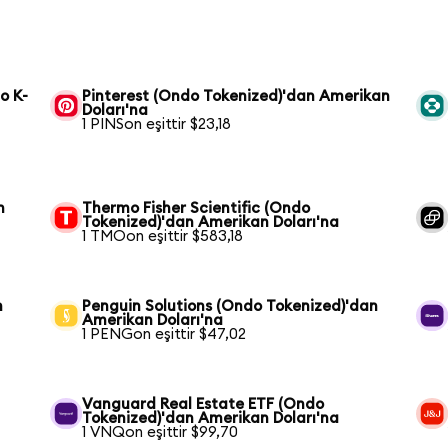
o K-
Pinterest (Ondo Tokenized)'dan Amerikan
Doları'na
1 PINSon eşittir $23,18
n
Thermo Fisher Scientific (Ondo
Tokenized)'dan Amerikan Doları'na
1 TMOon eşittir $583,18
n
Penguin Solutions (Ondo Tokenized)'dan
Amerikan Doları'na
1 PENGon eşittir $47,02
Vanguard Real Estate ETF (Ondo
Tokenized)'dan Amerikan Doları'na
1 VNQon eşittir $99,70