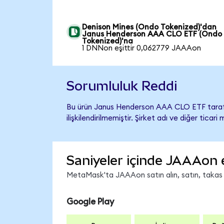
Denison Mines (Ondo Tokenized)'dan
Janus Henderson AAA CLO ETF (Ondo
Tokenized)'na
1 DNNon eşittir 0,062779 JAAAon
Sorumluluk Reddi
Bu ürün Janus Henderson AAA CLO ETF taraf
ilişkilendirilmemiştir. Şirket adı ve diğer tic
Saniyeler içinde JAAAon 
MetaMask'ta JAAAon satın alın, satın, takas ed
Google Play