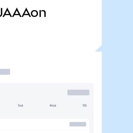
JAAAon
1sa
4sa
1G