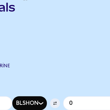
als
RINE
BLSHON