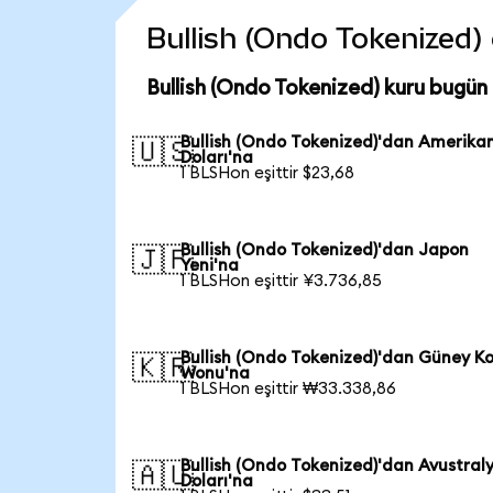
Bullish (Ondo Tokenized) c
Bullish (Ondo Tokenized) kuru bugün
Bullish (Ondo Tokenized)'dan Amerika
🇺🇸
Doları'na
1 BLSHon eşittir $23,68
Bullish (Ondo Tokenized)'dan Japon
🇯🇵
Yeni'na
1 BLSHon eşittir ¥3.736,85
Bullish (Ondo Tokenized)'dan Güney K
🇰🇷
Wonu'na
1 BLSHon eşittir ₩33.338,86
Bullish (Ondo Tokenized)'dan Avustral
🇦🇺
Doları'na