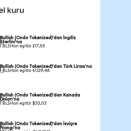
el kuru
Bullish (Ondo Tokenized)'dan İngiliz

Sterlini'na
1 BLSHon eşittir £17,55
Bullish (Ondo Tokenized)'dan Türk Lirası'na

1 BLSHon eşittir ₺1.129,48
Bullish (Ondo Tokenized)'dan Kanada

Doları'na
1 BLSHon eşittir $33,03
Bullish (Ondo Tokenized)'dan İsviçre

Frangı'na