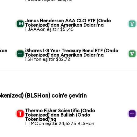
Janus Henderson AAA CLO ETF (Ondo
Tokenized)'dan Amerikan Doları'na
1 JAAAon eşittir $51,45
ikan
iShares 1-3 Year Treasury Bond ETF (Ondo
Tokenized)'dan Amerikan Doları'na
1 SHYon eşittir $82,72
Tokenized) (BLSHon) coin'e çevirin
Thermo Fisher Scientific (Ondo
Tokenized)'dan Bullish (Ondo
Tokenized)'na
1 TMOon eşittir 24,6275 BLSHon