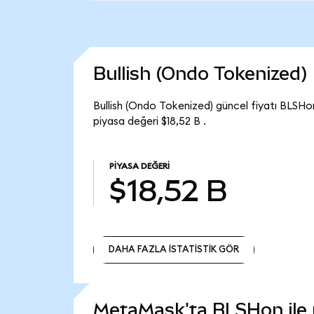
Bullish (Ondo Tokenized
Bullish (Ondo Tokenized) güncel fiyatı BLSHo
piyasa değeri $18,52 B .
PIYASA DEĞERI
$18,52 B
DAHA FAZLA İSTATİSTİK GÖR
DAHA FAZLA İSTATİSTİK GÖR
MetaMask'ta BLSHon ile n