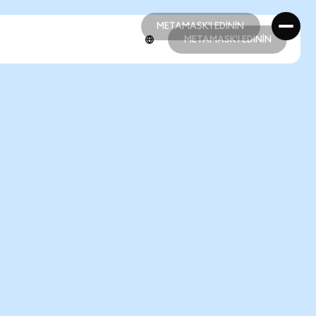
METAMASK'I EDİNİN
METAMASK'I EDİNİN
METAMASK'I EDİNİN
METAMASK'I EDİNİN