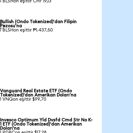
1 BLSHon eşittir CHF 19,13
Bullish (Ondo Tokenized)'dan Filipin

Pezosu'na
1 BLSHon eşittir ₱1.437,50
Vanguard Real Estate ETF (Ondo
Tokenized)'dan Amerikan Doları'na
1 VNQon eşittir $99,70
Invesco Optimum Yld Dvsfd Cmd Str No K-
1 ETF (Ondo Tokenized)'dan Amerikan
Doları'na
1 PDBCon eşittir $17,28