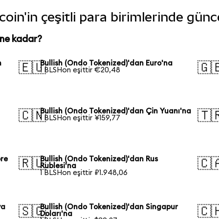
oin'in çeşitli para birimlerinde günc
 ne kadar?
n
Bullish (Ondo Tokenized)'dan Euro'na
🇪🇺
🇬
1 BLSHon eşittir €20,48
Bullish (Ondo Tokenized)'dan Çin Yuanı'na
🇨🇳
🇹
1 BLSHon eşittir ¥159,77
ore
Bullish (Ondo Tokenized)'dan Rus
🇷🇺
🇨
Rublesi'na
1 BLSHon eşittir ₽1.948,06
ya
Bullish (Ondo Tokenized)'dan Singapur
🇸🇬
🇨
Doları'na