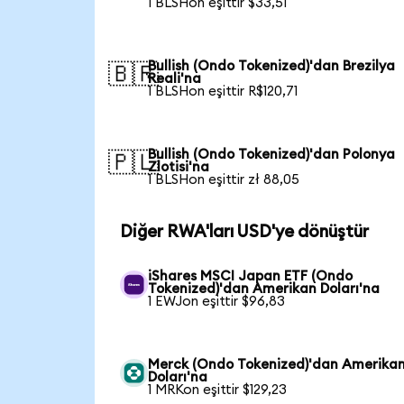
1 BLSHon eşittir $33,51
Bullish (Ondo Tokenized)'dan Brezilya
🇧🇷
Reali'na
1 BLSHon eşittir R$120,71
Bullish (Ondo Tokenized)'dan Polonya
🇵🇱
Zlotisi'na
1 BLSHon eşittir zł 88,05
Diğer RWA'ları USD'ye dönüştür
iShares MSCI Japan ETF (Ondo
Tokenized)'dan Amerikan Doları'na
1 EWJon eşittir $96,83
Merck (Ondo Tokenized)'dan Amerika
Doları'na
1 MRKon eşittir $129,23