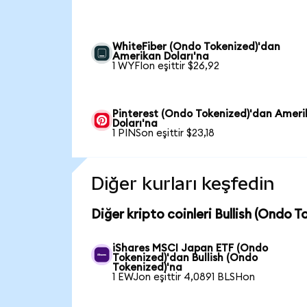
WhiteFiber (Ondo Tokenized)'dan
Amerikan Doları'na
1 WYFIon eşittir $26,92
Pinterest (Ondo Tokenized)'dan Amer
Doları'na
1 PINSon eşittir $23,18
Diğer kurları keşfedin
Diğer kripto coinleri Bullish (Ondo 
iShares MSCI Japan ETF (Ondo
Tokenized)'dan Bullish (Ondo
Tokenized)'na
1 EWJon eşittir 4,0891 BLSHon