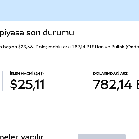
) piyasa son durumu
n başına $23,68. Dolaşımdaki arzı 782,14 BLSHon ve Bullish (On
İŞLEM HACMI
(24S)
DOLAŞIMDAKI ARZ
$25,11
782,14
eler yapılır
İşlem Yap