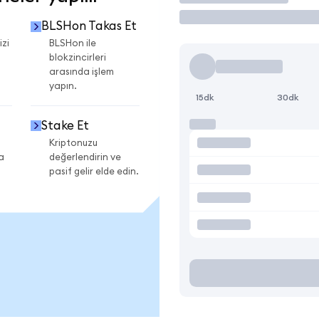
BLSHon Takas Et
izi
BLSHon ile
blokzincirleri
arasında işlem
yapın.
15dk
30dk
Stake Et
Kriptonuzu
a
değerlendirin ve
pasif gelir elde edin.