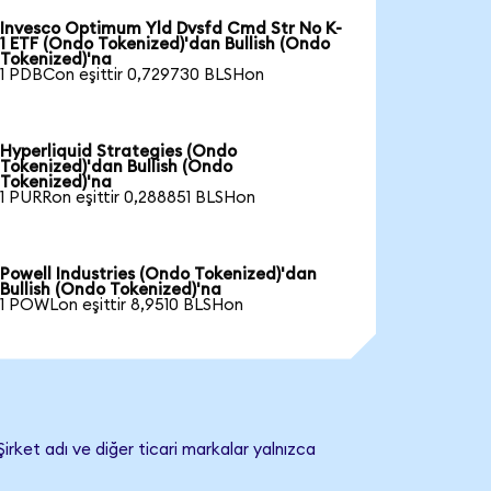
Invesco Optimum Yld Dvsfd Cmd Str No K-
1 ETF (Ondo Tokenized)'dan Bullish (Ondo
Tokenized)'na
1 PDBCon eşittir 0,729730 BLSHon
Hyperliquid Strategies (Ondo
Tokenized)'dan Bullish (Ondo
Tokenized)'na
1 PURRon eşittir 0,288851 BLSHon
Powell Industries (Ondo Tokenized)'dan
Bullish (Ondo Tokenized)'na
1 POWLon eşittir 8,9510 BLSHon
Şirket adı ve diğer ticari markalar yalnızca