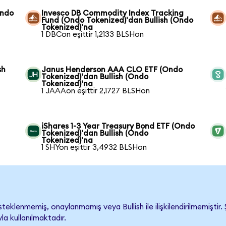
Ondo
Invesco DB Commodity Index Tracking
Fund (Ondo Tokenized)'dan Bullish (Ondo
Tokenized)'na
1 DBCon eşittir 1,2133 BLSHon
sh
Janus Henderson AAA CLO ETF (Ondo
Tokenized)'dan Bullish (Ondo
Tokenized)'na
1 JAAAon eşittir 2,1727 BLSHon
iShares 1-3 Year Treasury Bond ETF (Ondo
Tokenized)'dan Bullish (Ondo
Tokenized)'na
1 SHYon eşittir 3,4932 BLSHon
teklenmemiş, onaylanmamış veya Bullish ile ilişkilendirilmemiştir. 
a kullanılmaktadır.