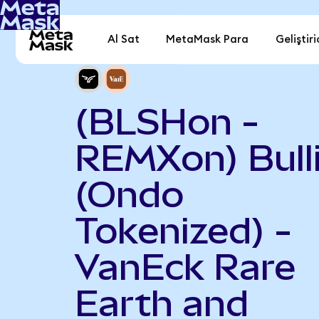
Al Sat
MetaMask Para
Geliştiri
(BLSHon -
REMXon) Bull
(Ondo
Tokenized) -
VanEck Rare
Earth and