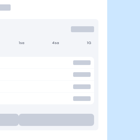
1sa
4sa
1G