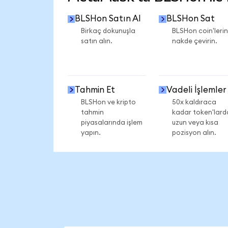
BLSHon Satın Al
BLSHon Sat
Birkaç dokunuşla
BLSHon coin'lerin
satın alın.
nakde çevirin.
Tahmin Et
Vadeli İşlemler
BLSHon ve kripto
50x kaldıraca
tahmin
kadar token'lard
piyasalarında işlem
uzun veya kısa
yapın.
pozisyon alın.