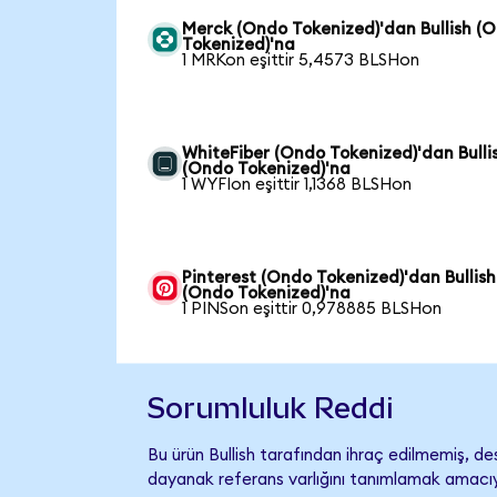
Merck (Ondo Tokenized)'dan Bullish (
Tokenized)'na
1 MRKon eşittir 5,4573 BLSHon
WhiteFiber (Ondo Tokenized)'dan Bulli
(Ondo Tokenized)'na
1 WYFIon eşittir 1,1368 BLSHon
Pinterest (Ondo Tokenized)'dan Bullish
(Ondo Tokenized)'na
1 PINSon eşittir 0,978885 BLSHon
Sorumluluk Reddi
Bu ürün Bullish tarafından ihraç edilmemiş, des
dayanak referans varlığını tanımlamak amacıyl