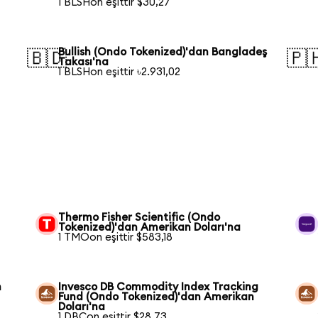
1 BLSHon eşittir $30,27
Bullish (Ondo Tokenized)'dan Bangladeş
🇧🇩
🇵
Takası'na
1 BLSHon eşittir ৳2.931,02
Thermo Fisher Scientific (Ondo
Tokenized)'dan Amerikan Doları'na
1 TMOon eşittir $583,18
n
Invesco DB Commodity Index Tracking
Fund (Ondo Tokenized)'dan Amerikan
Doları'na
1 DBCon eşittir $28,73