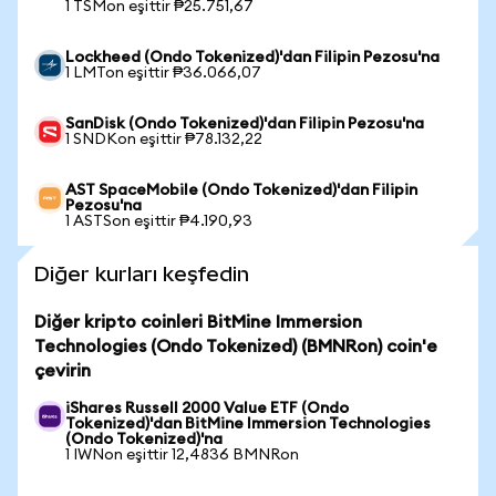
1 TSMon eşittir ₱25.751,67
Lockheed (Ondo Tokenized)'dan Filipin Pezosu'na
1 LMTon eşittir ₱36.066,07
SanDisk (Ondo Tokenized)'dan Filipin Pezosu'na
1 SNDKon eşittir ₱78.132,22
AST SpaceMobile (Ondo Tokenized)'dan Filipin
Pezosu'na
1 ASTSon eşittir ₱4.190,93
Diğer kurları keşfedin
Diğer kripto coinleri BitMine Immersion
Technologies (Ondo Tokenized) (BMNRon) coin'e
çevirin
iShares Russell 2000 Value ETF (Ondo
Tokenized)'dan BitMine Immersion Technologies
(Ondo Tokenized)'na
1 IWNon eşittir 12,4836 BMNRon