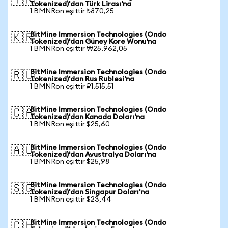
🇹🇷
Tokenized)'dan Türk Lirası'na
1 BMNRon eşittir ₺870,25
BitMine Immersion Technologies (Ondo
🇰🇷
Tokenized)'dan Güney Kore Wonu'na
1 BMNRon eşittir ₩25.962,05
BitMine Immersion Technologies (Ondo
🇷🇺
Tokenized)'dan Rus Rublesi'na
1 BMNRon eşittir ₽1.515,51
BitMine Immersion Technologies (Ondo
🇨🇦
Tokenized)'dan Kanada Doları'na
1 BMNRon eşittir $25,60
BitMine Immersion Technologies (Ondo
🇦🇺
Tokenized)'dan Avustralya Doları'na
1 BMNRon eşittir $25,98
BitMine Immersion Technologies (Ondo
🇸🇬
Tokenized)'dan Singapur Doları'na
1 BMNRon eşittir $23,44
BitMine Immersion Technologies (Ondo
🇨🇭