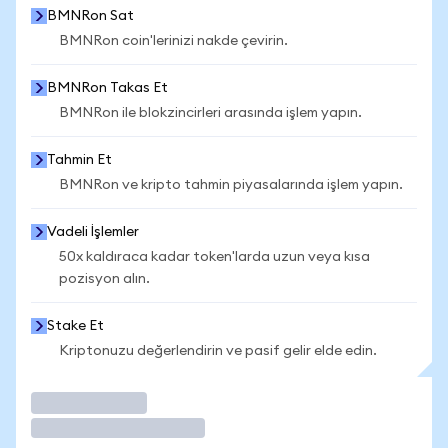
BMNRon Sat
BMNRon coin'lerinizi nakde çevirin.
BMNRon Takas Et
BMNRon ile blokzincirleri arasında işlem yapın.
Tahmin Et
BMNRon ve kripto tahmin piyasalarında işlem yapın.
Vadeli İşlemler
50x kaldıraca kadar token'larda uzun veya kısa
pozisyon alın.
Stake Et
Kriptonuzu değerlendirin ve pasif gelir elde edin.
İşlem Yap