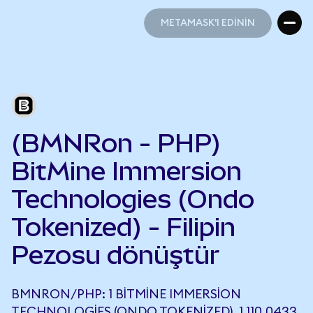
METAMASK'I EDİNİN
METAMASK'I EDİNİN
(BMNRon - PHP)
BitMine Immersion
Technologies (Ondo
Tokenized) - Filipin
Pezosu dönüştür
BMNRON/PHP: 1 BITMINE IMMERSION
TECHNOLOGIES (ONDO TOKENIZED), 1.110,0433