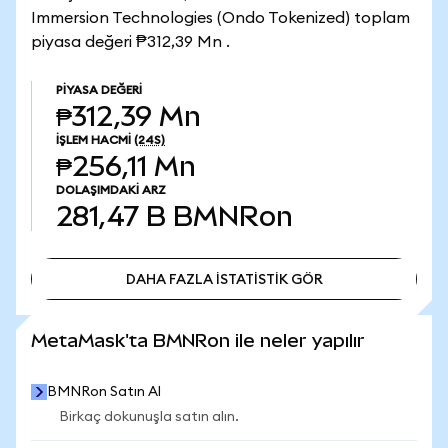
Immersion Technologies (Ondo Tokenized) toplam
piyasa değeri ₱312,39 Mn .
PIYASA DEĞERI
₱312,39 Mn
İŞLEM HACMI
(24S)
₱256,11 Mn
DOLAŞIMDAKI ARZ
281,47 B
BMNRon
DAHA FAZLA İSTATİSTİK GÖR
DAHA FAZLA İSTATİSTİK GÖR
MetaMask'ta BMNRon ile neler yapılır
BMNRon Satın Al
Birkaç dokunuşla satın alın.