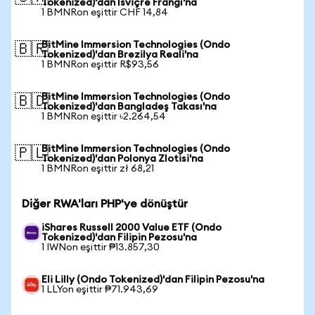
Tokenized)'dan İsviçre Frangı'na
1 BMNRon eşittir CHF 14,84
BitMine Immersion Technologies (Ondo
🇧🇷
Tokenized)'dan Brezilya Reali'na
1 BMNRon eşittir R$93,56
BitMine Immersion Technologies (Ondo
🇧🇩
Tokenized)'dan Bangladeş Takası'na
1 BMNRon eşittir ৳2.264,54
BitMine Immersion Technologies (Ondo
🇵🇱
Tokenized)'dan Polonya Zlotisi'na
1 BMNRon eşittir zł 68,21
Diğer RWA'ları PHP'ye dönüştür
iShares Russell 2000 Value ETF (Ondo
Tokenized)'dan Filipin Pezosu'na
1 IWNon eşittir ₱13.857,30
Eli Lilly (Ondo Tokenized)'dan Filipin Pezosu'na
1 LLYon eşittir ₱71.943,69