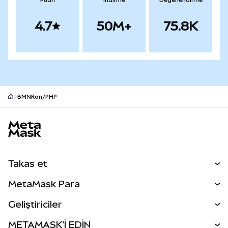
Puan
İndirme
Değerlendirme
4.7
50M+
75.8K
BMNRon/PHP
MetaMask site alt bilgisi
Takas et
Takas İşlemleri
MetaMask Para
Tahmin Et
YENİ
Kripto Al
Geliştiriciler
Perps
YENİ
MetaMask Kart
Dökümantasyon
METAMASK'İ EDİN